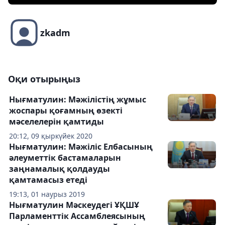
zkadm
Оқи отырыңыз
Нығматулин: Мәжілістің жұмыс
жоспары қоғамның өзекті
мәселелерін қамтиды
20:12, 09 қыркүйек 2020
Нығматулин: Мәжіліс Елбасының
әлеуметтік бастамаларын
заңнамалық қолдауды
қамтамасыз етеді
19:13, 01 наурыз 2019
Нығматулин Мәскеудегі ҰҚШҰ
Парламенттік Ассамблеясының