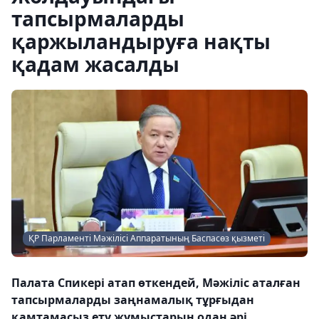
тапсырмаларды
қаржыландыруға нақты
қадам жасалды
ҚР Парламенті Мәжілісі Аппаратының Баспасөз қызметі
Палата Спикері атап өткендей, Мәжіліс аталған
тапсырмаларды заңнамалық тұрғыдан
қамтамасыз ету жұмыстарын одан әрі