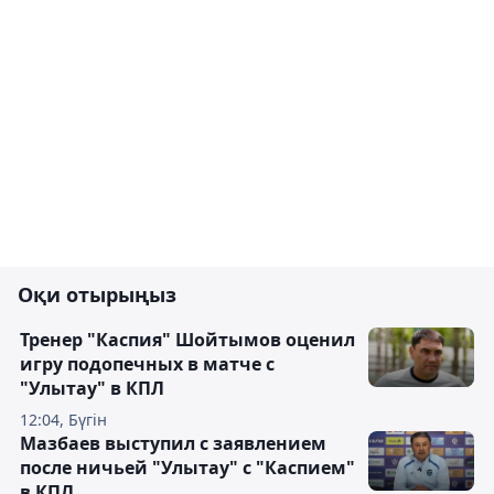
Оқи отырыңыз
Тренер "Каспия" Шойтымов оценил
игру подопечных в матче с
"Улытау" в КПЛ
12:04, Бүгін
Мазбаев выступил с заявлением
после ничьей "Улытау" с "Каспием"
в КПЛ