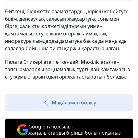
Өйткені, бюджетте азаматтардың кірісін көбейтуге,
білім, денсаулық саласын жақсартуға, сонымен
бірге, халықты қолжетімді тұрғын үймен
қамтамасыз етуге және өңірлік, аймақтық
инфрақұрылымдарды дамытуға басқа да маңызды
салалар бойынша тиісті қаржы қарастырылған.
Палата Спикері атап өткендей, Мәжіліс аталған
тапсырмаларды заңнамалық тұрғыдан қамтамасыз
ету жұмыстарын одан әрі жалғастыратын болады.
Мақаламен бөлісу
Google-ға қосылып,
жаңалықтарды бірінші болып оқыңыз