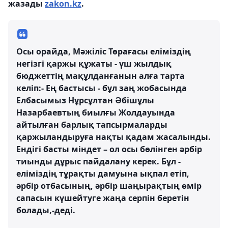
жазады
zakon.kz
.
Осы орайда, Мәжіліс Төрағасы еліміздің
негізгі қаржы құжаты - үш жылдық
бюджеттің мақұлданғанын алға тарта
келіп:- Ең бастысы - бұл заң жобасында
Елбасымыз Нұрсұлтан Әбішұлы
Назарбаевтың биылғы Жолдауында
айтылған барлық тапсырмаларды
қаржыландыруға нақты қадам жасалынды.
Ендігі басты міндет – ол осы бөлінген әрбір
тиынды дұрыс пайдалану керек. Бұл -
еліміздің тұрақты дамуына ықпал етіп,
әрбір отбасының, әрбір шаңырақтың өмір
сапасын күшейтуге жаңа серпін беретін
болады,-деді.