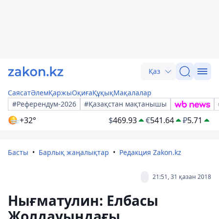
Қаз
Саясат
Әлем
Қаржы
Оқиға
Құқық
Мақалалар
#Референдум-2026
#Қазақстан мақтанышы
+32°
$
469.93
€
541.64
₽
5.71
Басты
Барлық жаңалықтар
Редакция Zakon.kz
21:51, 31 қазан 2018
Нығматулин: Елбасы
Жолдауындағы