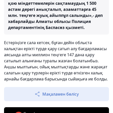
қою міндеттемелерін сақтамаудың 1 500
астам дерегі анықталып, азаматтарға 45
млн. теңгеге жуық айыппұл салынды»,- деп
хабарлайды Алматы облысы Полиция
департаментінің Баспасөз қызметі.
Естеріңізге сала кетсек, бұған дейін облыста
халықтан ерікті түрде қару сатып алу бағдарламасы
аясында алты миллион теңгеге 147 дана қару
сатылып алынғаны туралы жазған болатынбыз.
Аңшы мылтығын, ойық мылтықтарды және жарақат
салатын қару түрлерін ерікті түрде өткізген халық
арнайы бағдарлама барысында сыйақыға ие болды.
Мақаламен бөлісу