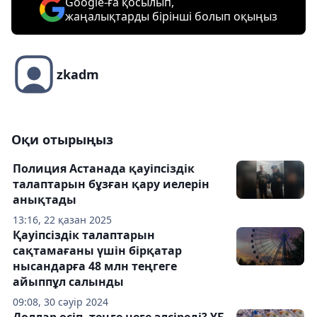
Google-ға қосылып,
жаңалықтарды бірінші болып оқыңыз
zkadm
Оқи отырыңыз
Полиция Астанада қауіпсіздік
талаптарын бұзған қару иелерін
анықтады
13:16, 22 қазан 2025
Қауіпсіздік талаптарын
сақтамағаны үшін бірқатар
нысандарға 48 млн теңгеге
айыппұл салынды
09:08, 30 сәуір 2024