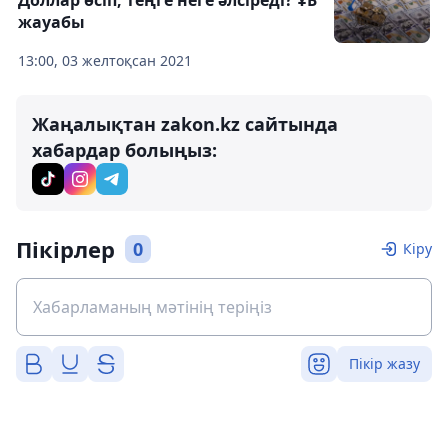
Доллар өсіп, теңге неге әлсіреді? ҰБ
жауабы
13:00, 03 желтоқсан 2021
Жаңалықтан zakon.kz сайтында
хабардар болыңыз:
Пікірлер
0
Кіру
Пікір жазу