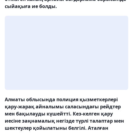
сыйақыға ие болды.
Алматы облысында полиция қызметкерлері
қару-жарақ айналымы саласындағы рейдтер
мен бақылауды күшейтті. Кез-келген қару
иесіне заңнамалық негізде түрлі талаптар мен
шектеулер қойылатыны белгілі. Аталған