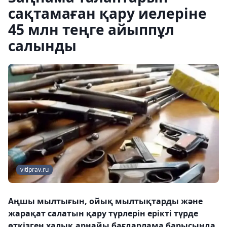
сақтамаған қару иелеріне
45 млн теңге айыппұл
салынды
vitlprav.ru
Аңшы мылтығын, ойық мылтықтарды және
жарақат салатын қару түрлерін ерікті түрде
өткізген халық арнайы бағдарлама барысында