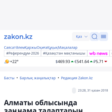
Қаз
Саясат
Әлем
Қаржы
Оқиға
Құқық
Мақалалар
#Референдум-2026
#Қазақстан мақтанышы
+22°
$
469.93
€
541.64
₽
5.71
Басты
Барлық жаңалықтар
Редакция Zakon.kz
23:28, 31 қазан 2018
Алматы облысында
заңнама талаптарын