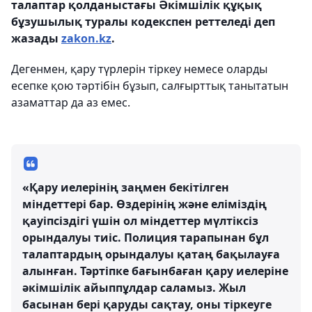
талаптар қолданыстағы Әкімшілік құқық
бұзушылық туралы кодекспен реттеледі деп
жазады
zakon.kz
.
Дегенмен, қару түрлерін тіркеу немесе оларды
есепке қою тәртібін бұзып, салғырттық танытатын
азаматтар да аз емес.
«Қару иелерінің заңмен бекітілген
міндеттері бар. Өздерінің және еліміздің
қауіпсіздігі үшін ол міндеттер мүлтіксіз
орындалуы тиіс. Полиция тарапынан бұл
талаптардың орындалуы қатаң бақылауға
алынған. Тәртіпке бағынбаған қару иелеріне
әкімшілік айыппұлдар саламыз. Жыл
басынан бері қаруды сақтау, оны тіркеуге