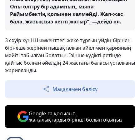
Оны өлтіру бір адамның, мына
Райымбектің қолынан келмейді. Жап-жас
бала, жазықсыз кетіп жатыр", —дейді ол.
3 сәуір күні Шымкенттегі жеке тұрғын үйдің бірінен
бірнеше жерінен пышақталған әйел мен қарияның
мәйіті табылған болатын. Ізінше күдікті ретінде
қайтыс болған әйелдің 24 жастағы баласы ұсталғаны
жарияланды.
Мақаламен бөлісу
Google-ға қосылып,
жаңалықтарды бірінші болып оқыңыз