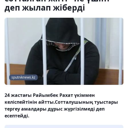
деп жылап жіберді
sputniknews.kz
24 жастағы Райымбек Рахат үкіммен
келіспейтінін айтты.Сотталушының туыстары
тергеу амалдары дұрыс жүргізілмеді деп
есептейді.