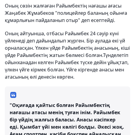
Оның сөзін жалғаған Райымбектің нағашы ағасы
Жаңабек Жұмабеков "полицейлер баланың ойынға
құмарлығын пайдаланып отыр" деп есептейді.
Оның айтуынша, отбасы Райымбек 24 сәуір күні
үйленеді деп дайындалып жүрген. Бір аулада екі үй
орналасқан. Үлкен үйде Райымбектің анасының, кіші
үйде Райымбектің жатын бөлмесі болған.Түнделетіп
ойынханадан келген Райымбек түске дейін ұйықтап,
үлкен үйге кірмек болған. Үйге кіргенде анасы мен
атасының өлі денесін көрген.
"Оқиғада қайтыс болған Райымбектің
нағашы атасы менің туған інім. Райымбек
бір үйдің жалғыз баласы. Анасы кәсіпкер
еді. Қымбат үйі мен көлігі болды. Әкесі жоқ.
Ағам спортпен, кәсіби бокспен айналысқан.