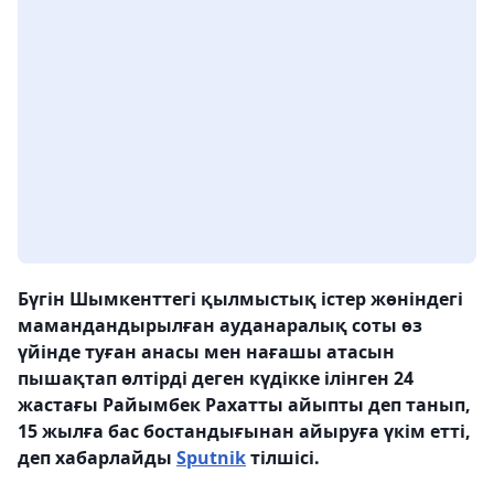
Бүгін Шымкенттегі қылмыстық істер жөніндегі
мамандандырылған ауданаралық соты өз
үйінде туған анасы мен нағашы атасын
пышақтап өлтірді деген күдікке ілінген 24
жастағы Райымбек Рахатты айыпты деп танып,
15 жылға бас бостандығынан айыруға үкім етті,
деп хабарлайды
Sputnik
тілшісі.