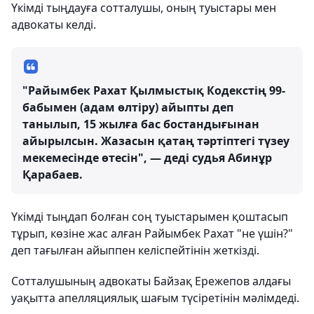
Үкімді тыңдауға сотталушы, оның туыстары мен
адвокаты келді.
"Райымбек Рахат Қылмыстық Кодекстің 99-
бабымен (адам өлтіру) айыпты деп
танылып, 15 жылға бас бостандығынан
айырылсын. Жазасын қатаң тәртіптегі түзеу
мекемесінде өтесін", — деді судья Абинұр
Қарабаев.
Үкімді тыңдап болған соң туыстарымен қоштасып
тұрып, көзіне жас алған Райымбек Рахат "не үшін?"
деп тағылған айыппен келіспейтінін жеткізді.
Сотталушының адвокаты Байзақ Ережепов алдағы
уақытта апелляциялық шағым түсіретінін мәлімдеді.