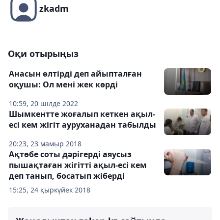
zkadm
Оқи отырыңыз
Анасын өлтірді деп айыпталған
оқушы: Ол мені жек көрді
10:59, 20 шілде 2022
Шымкентте жоғалып кеткен ақыл-
есі кем жігіт ауруханадан табылды
20:23, 23 мамыр 2018
Ақтөбе соты дәрігерді аяусыз
пышақтаған жігітті ақыл-есі кем
деп танып, босатып жіберді
15:25, 24 қыркүйек 2018