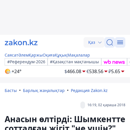
Қаз
Саясат
Әлем
Қаржы
Оқиға
Құқық
Мақалалар
#Референдум-2026
#Қазақстан мақтанышы
+24°
$
466.08
€
538.56
₽
5.65
Басты
Барлық жаңалықтар
Редакция Zakon.kz
16:19, 02 қараша 2018
Анасын өлтірді: Шымкентте
сотталған жігіт "не үшін?"