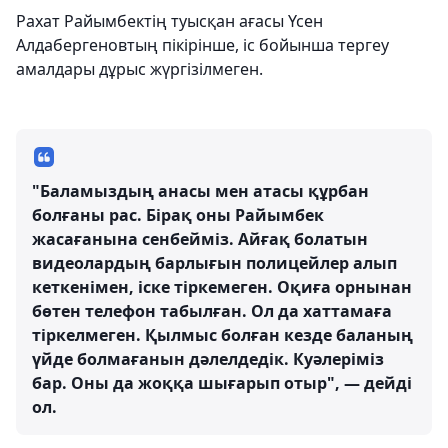
Рахат Райымбектің туысқан ағасы Үсен
Алдабергеновтың пікірінше, іс бойынша тергеу
амалдары дұрыс жүргізілмеген.
"Баламыздың анасы мен атасы құрбан
болғаны рас. Бірақ оны Райымбек
жасағанына сенбейміз. Айғақ болатын
видеолардың барлығын полицейлер алып
кеткенімен, іске тіркемеген. Оқиға орнынан
бөтен телефон табылған. Ол да хаттамаға
тіркелмеген. Қылмыс болған кезде баланың
үйде болмағанын дәлелдедік. Куәлеріміз
бар. Оны да жоққа шығарып отыр", — дейді
ол.