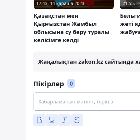
17:43, 14 қараша 2023
21:55, 
Қазақстан мен
Бельги
Қырғызстан Жамбыл
жеті 
облысына су беру туралы
жабуға
келісімге келді
Жаңалықтан zakon.kz сайтында х
Пікірлер
0