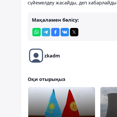
сүйемелдеу жасайды, деп хабарлайды
Мақаламен бөлісу:
zkadm
Оқи отырыңыз