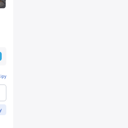
Кіру
у