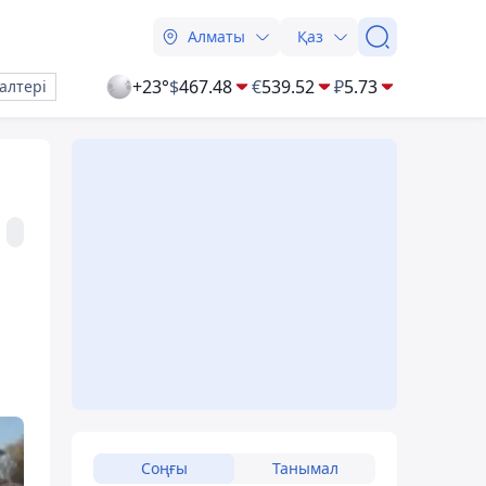
Алматы
Қаз
+23°
$
467.48
€
539.52
₽
5.73
алтері
Соңғы
Танымал