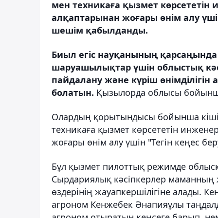
мен техникаға қызмет көрсететін 
алқаптарынан жоғары өнім алу үшін
шешім қабылданды.
Биыл егіс науқанының қарсаңында 
шаруашылықтар үшін облыстық кәс
пайдалану және күріш өнімділігін
болатын.
Қызылорда облысы бойын
Олардың қорытындысы бойынша кіші
техникаға қызмет көрсететін инжене
жоғары өнім алу үшін "Тегін кеңес бе
Бұл қызмет пилоттық режимде облысқ
Сырдариялық кәсіпкерлер маманның 
өздерінің жауапкершілігіне алады. Ке
агроном Кенжебек Әнапияұлы таңдал
агроном отыратын кеңсеге барып, не