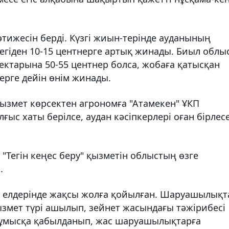
әтижесін берді. Күзгі жиын-терінде ауданының
гіден 10-15 центнерге артық жинады. Биыл облы
гектарына 50-55 центнер болса, жобаға қатысқан
рге дейін өнім жинады.
қызмет көрсектен агрономға "Атамекен" ҰКП
ыс хаты берілсе, аудан кәсіпкерлері оған бірлес
"Тегін кеңес беру" қызметін облыстың өзге
.
а елдерінде жақсы жолға қойылған. Шаруашылықт
ызмет түрі ашылып, зейнет жасындағы тәжірибесі
мысқа қабылданып, жас шаруашылықтарға