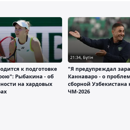
үгін
21:34, Бүгін
водится к подготовке
"Я предупреждал зара
рою": Рыбакина - об
Каннаваро - о пробле
ности на хардовых
сборной Узбекистана 
рах
ЧМ-2026