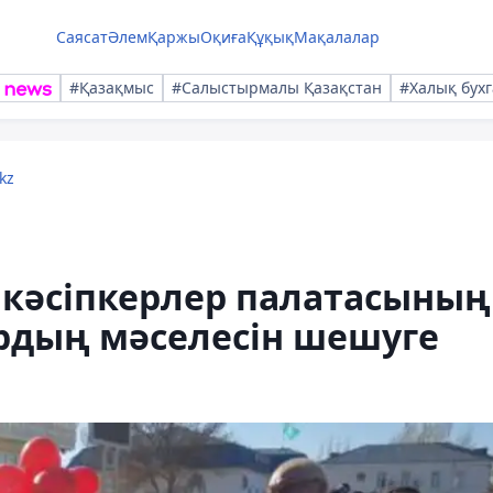
Саясат
Әлем
Қаржы
Оқиға
Құқық
Мақалалар
#Қазақмыс
#Салыстырмалы Қазақстан
#Халық бухг
kz
кәсіпкерлер палатасының
рдың мәселесін шешуге