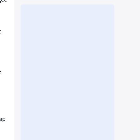
с
е
ар