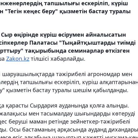
инженерлердің тапшылығы ескеріліп, күріш
 "Тегін кеңес беру" қызметін бастау туралы
Сыр өңірінде күріш өсірумен айналысатын
іпкерлер Палатасы "Тыңайтқыштарды тиімді
 арттыру" тақырыбында семинарлар өткізген
ша
Zakon.kz
тілшісі хабарлайды.
 шаруашылықтарда тәжірибелі агрономдар мен
рлердің тапшылығы ескеріліп, күріш алқаптарына
ру" қызметін бастау туралы шешім қабылданды.
а қарасты Сырдария ауданында қолға алынды.
жалақысы мен тасымалдау шығындарды көтеруді
ңес беруші маман ретінде зейнеткер-тәжірибелі
ды. Осы бастаманың арқасында ауданд дихандар
месе егіс алқабына шақыртып қажетті нұсқама-ке