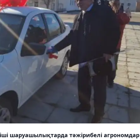
ші шаруашылықтарда тәжірибелі агрономдар