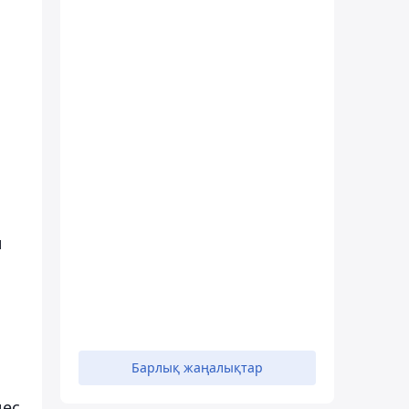
н
Барлық жаңалықтар
ы
ңес