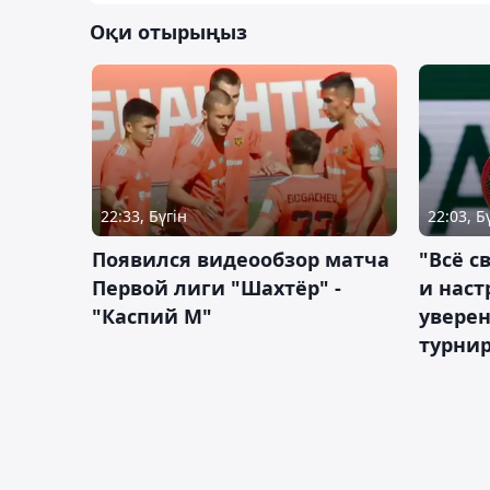
Оқи отырыңыз
22:33, Бүгін
22:03, Б
Появился видеообзор матча
"Всё с
Первой лиги "Шахтёр" -
и наст
"Каспий М"
уверен
турни