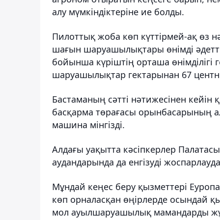
алу мүмкіндіктеріне ие болды.
Пилоттық жоба көп күттірмей-ақ өз н
шағын шаруашылықтары өнімді әдетте
бойынша күріштің орташа өнімділігі 
шаруашылықтар гектарынан 67 центне
Бастаманың сәтті нәтижесінен кейін 
басқарма төрағасы орынбасарының алғ
машина мінгізді.
Алдағы уақытта кәсіпкерлер Палатасы 
аудандарында да енгізуді жоспарлауда
Мұндай кеңес беру қызметтері Еуроп
көп орналасқан өңірлерде осындай қ
мол ауылшаруашылық мамандарды жұ