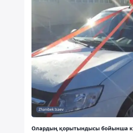
Zhanibek Isaev
Олардың қорытындысы бойынша кі