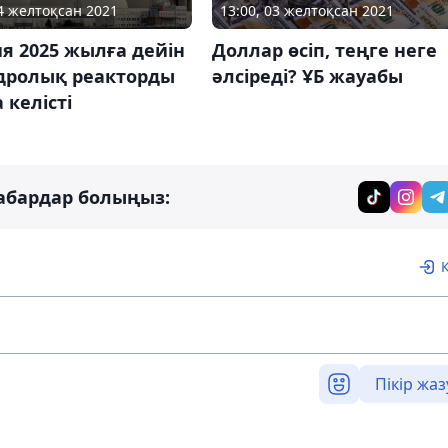
24 желтоқсан 2021
13:00, 03 желтоқсан 2021
я 2025 жылға дейін
Доллар өсіп, теңге неге
ядролық реакторды
әлсіреді? ҰБ жауабы
 келісті
абардар болыңыз:
Пікір жаз