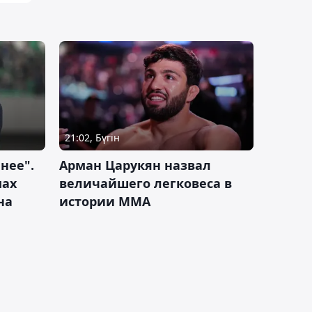
21:02, Бүгін
нее".
Арман Царукян назвал
мах
величайшего легковеса в
на
истории ММА