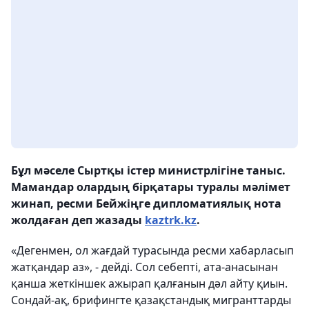
Бұл мәселе Сыртқы істер министрлігіне таныс.
Мамандар олардың бірқатары туралы мәлімет
жинап, ресми Бейжіңге дипломатиялық нота
жолдаған деп жазады
kaztrk.kz
.
«Дегенмен, ол жағдай турасында ресми хабарласып
жатқандар аз», - дейді. Сол себепті, ата-анасынан
қанша жеткіншек ажырап қалғанын дәл айту қиын.
Сондай-ақ, брифингте қазақстандық мигранттарды