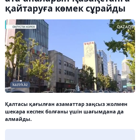
қайтаруға көмек сұрайды
kaztrk.kz
Қалтасы қағылған азаматтар заңсыз жолмен
шекара кеспек болғаны үшін шағымдана да
алмайды.