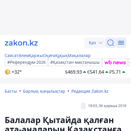
Қаз
Саясат
Әлем
Қаржы
Оқиға
Құқық
Мақалалар
#Референдум-2026
#Қазақстан мақтанышы
+32°
$
469.93
€
541.64
₽
5.71
Басты
Барлық жаңалықтар
Редакция Zakon.kz
18:03, 06 қараша 2018
Балалар Қытайда қалған
ата-аналарын Қазақстанға