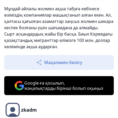
Мұндай айлалы жолмен ақша табуға көбінесе
өзіміздің компаниялар машықтанып алған екен. Ал,
қалтасы қағылған азаматтар заңсыз жолмен шекара
кеспек болғаны үшін шағымдана да алмайды.
Сырт асқандардың жайы бір басқа. Биыл Кореядағы
қазақстандық мигранттар елімізге 100 млн. доллар
көлемінде ақша аударған.
Мақаламен бөлісу
Google-ға қосылып,
жаңалықтарды бірінші болып оқыңыз
zkadm