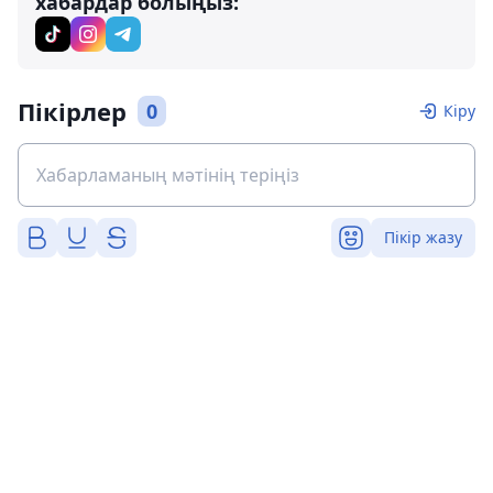
хабардар болыңыз:
Пікірлер
0
Кіру
Пікір жазу