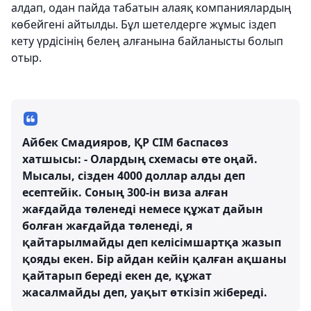
алдап, одан пайда табатын алаяқ компаниялардың
көбейгені айтылды. Бұл шетелдерге жұмыс іздеп
кету үрдісінің белең алғанына байланысты болып
отыр.
Айбек Смадияров, ҚР СІМ баспасөз
хатшысы: - Олардың схемасы өте оңай.
Мысалы, сізден 4000 доллар алды деп
есептейік. Соның 300-ін виза алған
жағдайда төленеді немесе құжат дайын
болған жағдайда төленеді, я
қайтарылмайды деп келісімшартқа жазып
қояды екен. Бір айдан кейін қалған ақшаны
қайтарып береді екен де, құжат
жасалмайды деп, уақыт өткізіп жібереді.