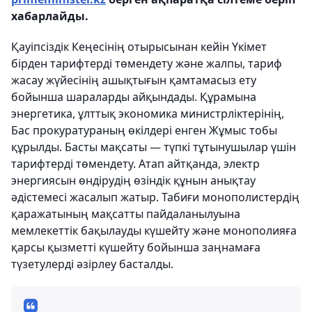
хабарлайды.
Қауіпсіздік Кеңесінің отырысынан кейін Үкімет
бірден тарифтерді төмендету және жалпы, тариф
жасау жүйесінің ашықтығын қамтамасыз ету
бойынша шараларды айқындады. Құрамына
энергетика, ұлттық экономика министрліктерінің,
Бас прокуратураның өкілдері енген Жұмыс тобы
құрылды. Басты мақсаты — түпкі тұтынушылар үшін
тарифтерді төмендету. Атап айтқанда, электр
энергиясын өндірудің өзіндік құнын анықтау
әдістемесі жасалып жатыр. Табиғи монополистердің
қаражатының мақсатты пайдаланылуына
мемлекеттік бақылауды күшейту және монополияға
қарсы қызметті күшейту бойынша заңнамаға
түзетулерді әзірлеу басталды.