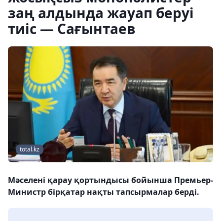
заң алдында жауап беруі
тиіс — Сағынтаев
total.kz
Мәселені қарау қортындысы бойынша Премьер-
Министр бірқатар нақты тапсырмалар берді.