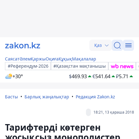
Қаз
Саясат
Әлем
Қаржы
Оқиға
Құқық
Мақалалар
#Референдум-2026
#Қазақстан мақтанышы
+30°
$
469.93
€
541.64
₽
5.71
Басты
Барлық жаңалықтар
Редакция Zakon.kz
18:21, 13 қараша 2018
Тарифтерді көтерген
жосықсыз монополистер