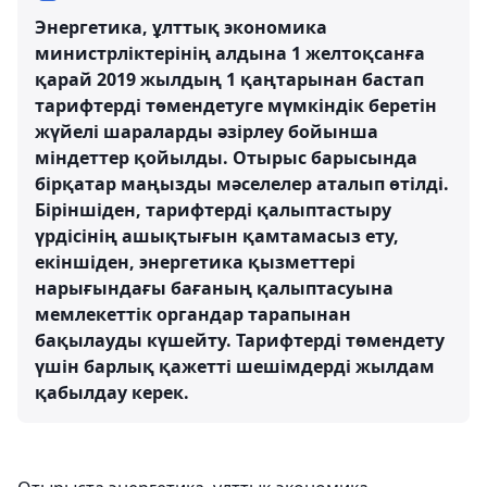
Энергетика, ұлттық экономика
министрліктерінің алдына 1 желтоқсанға
қарай 2019 жылдың 1 қаңтарынан бастап
тарифтерді төмендетуге мүмкіндік беретін
жүйелі шараларды әзірлеу бойынша
міндеттер қойылды. Отырыс барысында
бірқатар маңызды мәселелер аталып өтілді.
Біріншіден, тарифтерді қалыптастыру
үрдісінің ашықтығын қамтамасыз ету,
екіншіден, энергетика қызметтері
нарығындағы бағаның қалыптасуына
мемлекеттік органдар тарапынан
бақылауды күшейту. Тарифтерді төмендету
үшін барлық қажетті шешімдерді жылдам
қабылдау керек.