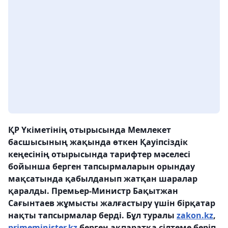
ҚР Үкіметінің отырысында Мемлекет
басшысының жақында өткен Қауіпсіздік
кеңесінің отырысында тарифтер мәселесі
бойынша берген тапсырмаларын орындау
мақсатында қабылданып жатқан шаралар
қаралды. Премьер-Министр Бақытжан
Сағынтаев жұмысты жалғастыру үшін бірқатар
нақты тапсырмалар берді. Бұл туралы
zakon.kz
,
primeminister.kz
берген ақпаратқа сілтеме беріп