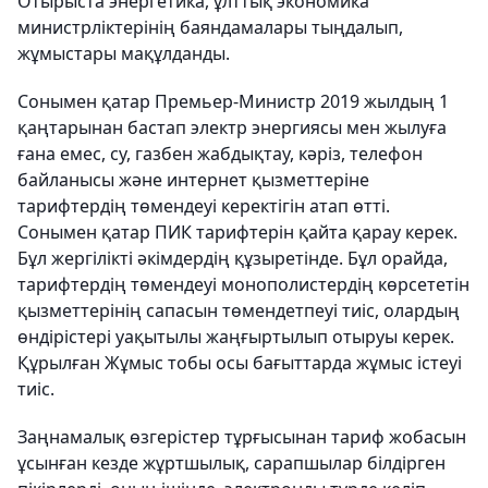
Отырыста энергетика, ұлттық экономика
министрліктерінің баяндамалары тыңдалып,
жұмыстары мақұлданды.
Сонымен қатар Премьер-Министр 2019 жылдың 1
қаңтарынан бастап электр энергиясы мен жылуға
ғана емес, су, газбен жабдықтау, кәріз, телефон
байланысы және интернет қызметтеріне
тарифтердің төмендеуі керектігін атап өтті.
Сонымен қатар ПИК тарифтерін қайта қарау керек.
Бұл жергілікті әкімдердің құзыретінде. Бұл орайда,
тарифтердің төмендеуі монополистердің көрсететін
қызметтерінің сапасын төмендетпеуі тиіс, олардың
өндірістері уақытылы жаңғыртылып отыруы керек.
Құрылған Жұмыс тобы осы бағыттарда жұмыс істеуі
тиіс.
Заңнамалық өзгерістер тұрғысынан тариф жобасын
ұсынған кезде жұртшылық, сарапшылар білдірген