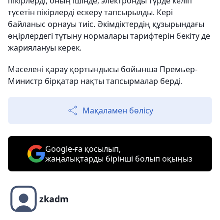
пікірлерді, оның ішінде, электронды түрде келіп
түсетін пікірлерді ескеру тапсырылды. Кері
байланыс орнауы тиіс. Әкімдіктердің құзырындағы
өңірлердегі тұтыну нормалары тарифтерін бекіту де
жариялануы керек.
Мәселені қарау қортындысы бойынша Премьер-
Министр бірқатар нақты тапсырмалар берді.
Мақаламен бөлісу
Google-ға қосылып,
жаңалықтарды бірінші болып оқыңыз
zkadm