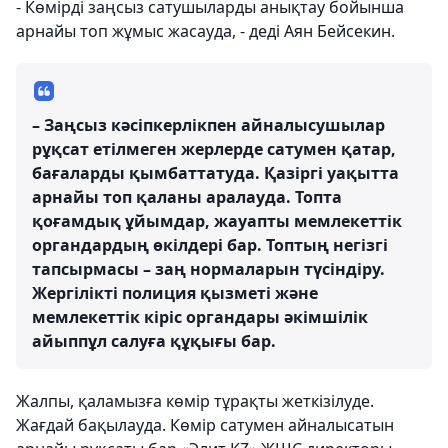
- Көмірді заңсыз сатушыларды анықтау бойынша
арнайы топ жұмыс жасауда, - деді Аян Бейсекин.
– Заңсыз кәсіпкерлікпен айналысушылар
рұқсат етілмеген жерлерде сатумен қатар,
бағаларды қымбаттатуда. Қазіргі уақытта
арнайы топ қаланы аралауда. Топта
қоғамдық ұйымдар, жауапты мемлекеттік
органдардың өкілдері бар. Топтың негізгі
тапсырмасы – заң нормаларын түсіндіру.
Жергілікті полиция қызметі және
мемлекеттік кіріс органдары әкімшілік
айыппұл салуға құқығы бар.
Жалпы, қаламызға көмір тұрақты жеткізілуде.
Жағдай бақылауда. Көмір сатумен айналысатын