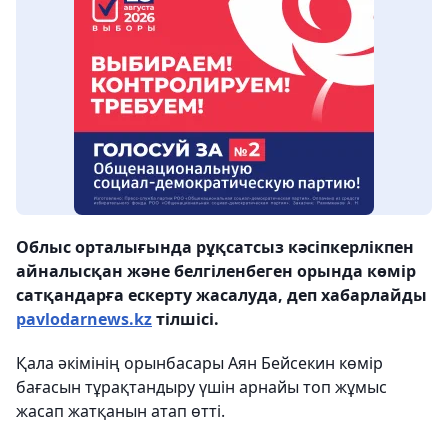
Облыс орталығында рұқсатсыз кәсіпкерлікпен
айналысқан және белгіленбеген орында көмір
сатқандарға ескерту жасалуда, деп хабарлайды
pavlodarnews.kz
тілшісі.
Қала әкімінің орынбасары Аян Бейсекин көмір
бағасын тұрақтандыру үшін арнайы топ жұмыс
жасап жатқанын атап өтті.