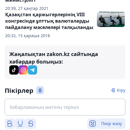
министрлігі
20:39, 27 қаңтар 2021
Қазақстан қаржыгерлерінің VIII
конгресінде ұлттық валюталарды
пайдалану мәселелері талқыланды
20:32, 15 қараша 2018
Жаңалықтан zakon.kz сайтында
хабардар болыңыз:
Пікірлер
0
Кіру
Пікір жазу