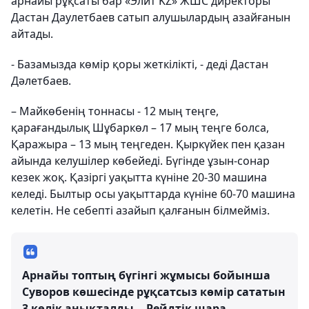
арнайы рұқсаты бар «Элит KZ» ЖШС директоры
Дастан Даулетбаев сатып алушылардың азайғанын
айтады.
- Базамызда көмір қоры жеткілікті, - деді Дастан
Дәлетбаев.
– Майкөбенің тоннасы - 12 мың теңге,
қарағандылық Шұбаркөл – 17 мың теңге болса,
Қаражыра – 13 мың теңгеден. Қыркүйек пен қазан
айында келушілер көбейеді. Бүгінде ұзын-сонар
кезек жоқ. Қазіргі уақытта күніне 20-30 машина
келеді. Былтыр осы уақыттарда күніне 60-70 машина
келетін. Не себепті азайып қалғанын білмейміз.
Арнайы топтың бүгінгі жұмысы бойынша
Суворов көшесінде рұқсатсыз көмір сататын
3 көлік анықталды. - Рейдтік шара