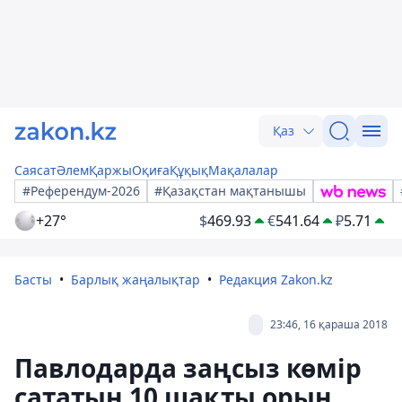
Қаз
Саясат
Әлем
Қаржы
Оқиға
Құқық
Мақалалар
#Референдум-2026
#Қазақстан мақтанышы
+27°
$
469.93
€
541.64
₽
5.71
Басты
Барлық жаңалықтар
Редакция Zakon.kz
23:46, 16 қараша 2018
Павлодарда заңсыз көмір
сататын 10 шақты орын