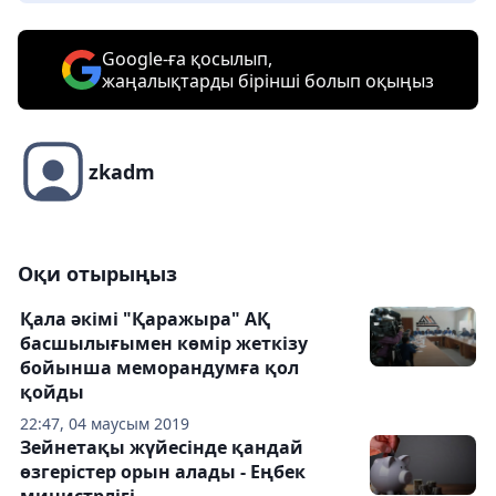
Google-ға қосылып,
жаңалықтарды бірінші болып оқыңыз
zkadm
Оқи отырыңыз
Қала әкімі "Қаражыра" АҚ
басшылығымен көмір жеткізу
бойынша меморандумға қол
қойды
22:47, 04 маусым 2019
Зейнетақы жүйесінде қандай
өзгерістер орын алады - Еңбек