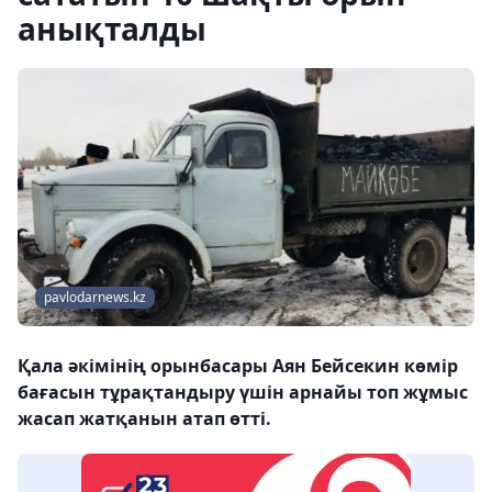
анықталды
pavlodarnews.kz
Қала әкімінің орынбасары Аян Бейсекин көмір
бағасын тұрақтандыру үшін арнайы топ жұмыс
жасап жатқанын атап өтті.