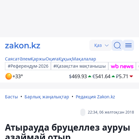
Қаз
Саясат
Әлем
Қаржы
Оқиға
Құқық
Мақалалар
#Референдум-2026
#Қазақстан мақтанышы
+33°
$
469.93
€
541.64
₽
5.71
Басты
Барлық жаңалықтар
Редакция Zakon.kz
22:34, 06 желтоқсан 2018
Атырауда бруцеллез ауруы
азаймай отыр