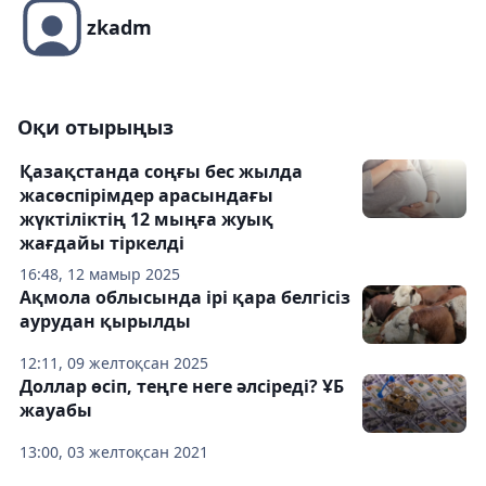
zkadm
Оқи отырыңыз
Қазақстанда соңғы бес жылда
жасөспірімдер арасындағы
жүктіліктің 12 мыңға жуық
жағдайы тіркелді
16:48, 12 мамыр 2025
Ақмола облысында ірі қара белгісіз
аурудан қырылды
12:11, 09 желтоқсан 2025
Доллар өсіп, теңге неге әлсіреді? ҰБ
жауабы
13:00, 03 желтоқсан 2021