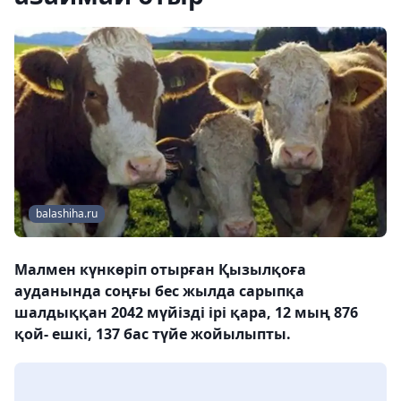
balashiha.ru
Малмен күнкөріп отырған Қызылқоға
ауданында соңғы бес жылда сарыпқа
шалдыққан 2042 мүйізді ірі қара, 12 мың 876
қой- ешкі, 137 бас түйе жойылыпты.