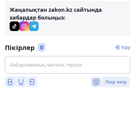
Жаңалықтан zakon.kz сайтында
хабардар болыңыз:
Пікірлер
0
Кіру
Пікір жазу