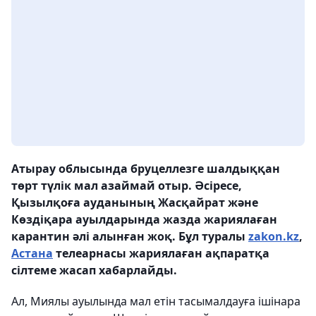
Атырау облысында бруцеллезге шалдыққан
төрт түлік мал азаймай отыр. Әсіресе,
Қызылқоға ауданының Жасқайрат және
Көздіқара ауылдарында жазда жариялаған
карантин әлі алынған жоқ. Бұл туралы
zakon.kz
,
Астана
телеарнасы жариялаған ақпаратқа
сілтеме жасап хабарлайды.
Ал, Миялы ауылында мал етін тасымалдауға ішінара