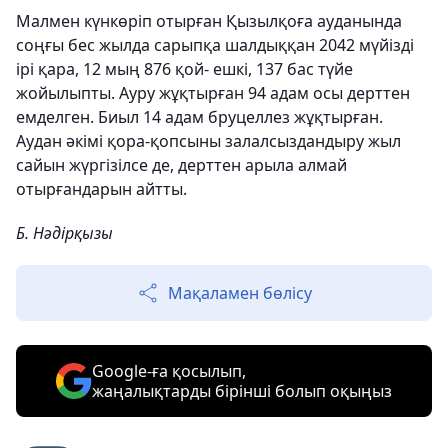
Малмен күнкөріп отырған Қызылқоға ауданында
соңғы бес жылда сарыпқа шалдыққан 2042 мүйізді
ірі қара, 12 мың 876 қой- ешкі, 137 бас түйе
жойылыпты. Ауру жұқтырған 94 адам осы дерттен
емделген. Биыл 14 адам бруцеллез жұқтырған.
Аудан әкімі қора-қопсыны залалсыздандыру жыл
сайын жүргізілсе де, дерттен арыла алмай
отырғандарын айтты.
Б. Нәдірқызы
Мақаламен бөлісу
Google-ға қосылып,
жаңалықтарды бірінші болып оқыңыз