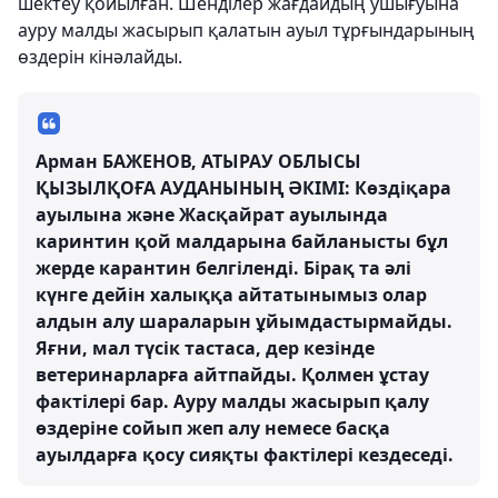
шектеу қойылған. Шенділер жағдайдың ушығуына
ауру малды жасырып қалатын ауыл тұрғындарының
өздерін кінәлайды.
Арман БАЖЕНОВ, АТЫРАУ ОБЛЫСЫ
ҚЫЗЫЛҚОҒА АУДАНЫНЫҢ ӘКІМІ: Көздіқара
ауылына және Жасқайрат ауылында
каринтин қой малдарына байланысты бұл
жерде карантин белгіленді. Бірақ та әлі
күнге дейін халыққа айтатынымыз олар
алдын алу шараларын ұйымдастырмайды.
Яғни, мал түсік тастаса, дер кезінде
ветеринарларға айтпайды. Қолмен ұстау
фактілері бар. Ауру малды жасырып қалу
өздеріне сойып жеп алу немесе басқа
ауылдарға қосу сияқты фактілері кездеседі.