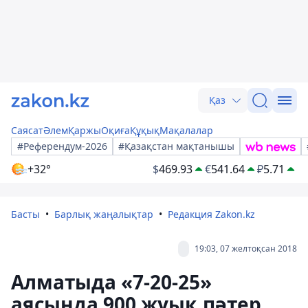
Қаз
Саясат
Әлем
Қаржы
Оқиға
Құқық
Мақалалар
#Референдум-2026
#Қазақстан мақтанышы
+32°
$
469.93
€
541.64
₽
5.71
Басты
Барлық жаңалықтар
Редакция Zakon.kz
19:03, 07 желтоқсан 2018
Алматыда «7-20-25»
аясында 900 жуық пәтер