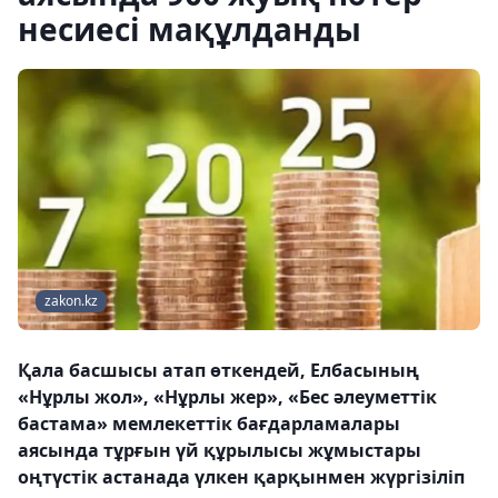
несиесі мақұлданды
zakon.kz
Қала басшысы атап өткендей, Елбасының
«Нұрлы жол», «Нұрлы жер», «Бес әлеуметтік
бастама» мемлекеттік бағдарламалары
аясында тұрғын үй құрылысы жұмыстары
оңтүстік астанада үлкен қарқынмен жүргізіліп