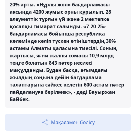
20% арты. «Нұрлы жол» бағдарламасы
аясында 4200 жұмыс орны құрылып, 28
әлеуметтік тұрғын үй және 2 мектепке
қосалқы ғимарат салынды. «7-20-25»
бағдарламасы бойынша республика
көлемінде келіп түскен өтініштердің 30%
астамы Алматы қаласына тиесілі. Соның
жартысы, яғни жалпы сомасы 10,9 млрд
теңге болатын 843 пәтер несиесі
мақұлданды. Бұдан басқа, ағымдағы
жылдың соңына дейін бағдарлама
талаптарына сәйкес келетін 600 астам пәтер
пайдалануға берілмек», - деді Бауыржан
Байбек.
Мақаламен бөлісу