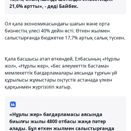
21,6% артты», - деді Байбек.
Ол қала экономикасындағы шағын және орта
бизнестің үлесі 40% дейін өсті. Өткен жылмен
салыстырғанда бюджетке 17,7% артық салық түскен.
Қала басшысы атап өткендей, Елбасының «Нұрлы
жол», «Нұрлы жер», «Бес әлеуметтік бастама»
мемлекеттік бағдарламалары аясында тұрғын үй
құрылысы жұмыстары оңтүстік астанада үлкен
қарқынмен жүргізіліп жатыр.
«Нұрлы жер» бағдарламасы аясында
биылғы жылы 4800 отбасы жаңа пәтер
алады. Бұл өткен жылмен салыстырғанда