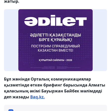
жатыр.
Бұл жөнінде Орталық коммуникациялар
қызметінде өткен брифинг барысында Алматы
қаласының әкімі Бауыржан Байбек мәлімдеді
деп жазады
Baq.kz.