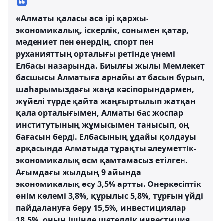
«Алматы қаласы аса ірі қаржы-
экономикалық, іскерлік, сонымен қатар,
мәдениет пен өнердің, спорт пен
руханияттың орталығы ретінде үнемі
Елбасы назарында. Биылғы жылы Мемлекет
басшысы Алматыға арнайы ат басын бүрып,
шаһарымыздағы жаңа кәсіпорындармен,
жүйелі түрде қайта жаңғыртылып жатқан
қала орталығымен, Алматы бас жоспар
институтының жұмысымен танысып, оң
бағасын берді. Елбасының ұдайы қолдауы
арқасында Алматыда тұрақты әлеуметтік-
экономикалық өсм қамтамасыз етілген.
Ағымдағы жылдың 9 айында
экономикалық өсу 3,5% артты. Өнеркәсіптік
өнім көлемі 3,8%, құрылыс 5,8%, тұрғын үйді
пайдалануға беру 15,5%, инвестициялар
18,5%, оның ішінде шетелдік инвестиция