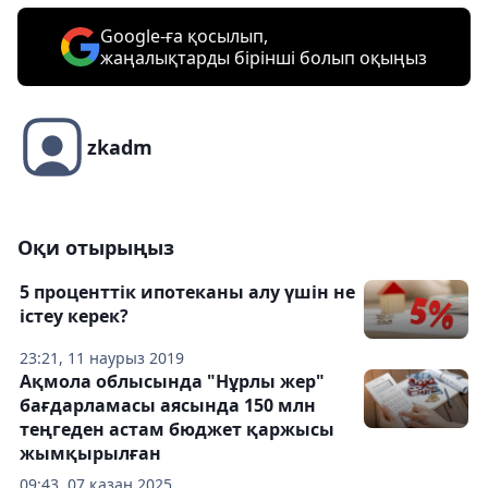
Google-ға қосылып,
жаңалықтарды бірінші болып оқыңыз
zkadm
Оқи отырыңыз
5 проценттік ипотеканы алу үшін не
істеу керек?
23:21, 11 наурыз 2019
Ақмола облысында "Нұрлы жер"
бағдарламасы аясында 150 млн
теңгеден астам бюджет қаржысы
жымқырылған
09:43, 07 қазан 2025