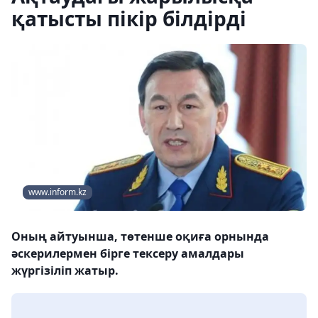
қатысты пікір білдірді
www.inform.kz
Оның айтуынша, төтенше оқиға орнында
әскерилермен бірге тексеру амалдары
жүргізіліп жатыр.