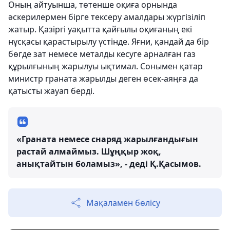
Оның айтуынша, төтенше оқиға орнында
әскерилермен бірге тексеру амалдары жүргізіліп
жатыр. Қазіргі уақытта қайғылы оқиғаның екі
нұсқасы қарастырылу үстінде. Яғни, қандай да бір
бөгде зат немесе металды кесуге арналған газ
құрылғының жарылуы ықтимал. Сонымен қатар
министр граната жарылды деген өсек-аяңға да
қатысты жауап берді.
«Граната немесе снаряд жарылғандығын
растай алмаймыз. Шұңқыр жоқ,
анықтайтын боламыз», - деді Қ.Қасымов.
Мақаламен бөлісу