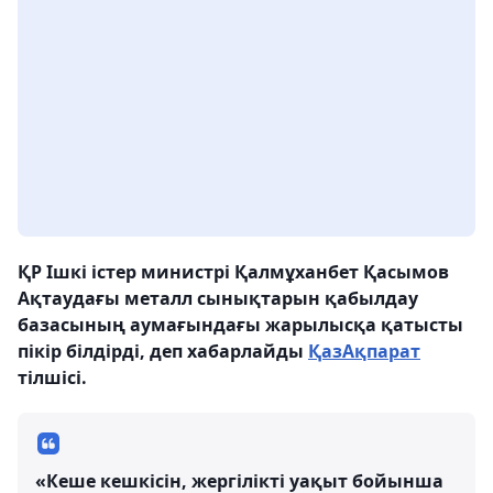
ҚР Ішкі істер министрі Қалмұханбет Қасымов
Ақтаудағы металл сынықтарын қабылдау
базасының аумағындағы жарылысқа қатысты
пікір білдірді, деп хабарлайды
ҚазАқпарат
тілшісі.
«Кеше кешкісін, жергілікті уақыт бойынша