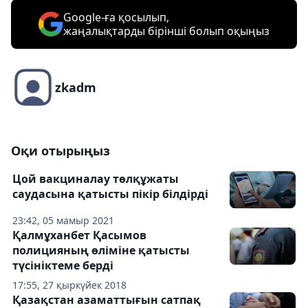
Google-ға қосылып,
жаңалықтарды бірінші болып оқыңыз
zkadm
Оқи отырыңыз
Цой вакциналау төлқұжаты
саудасына қатысты пікір білдірді
23:42, 05 мамыр 2021
Қалмұханбет Қасымов
полицияның өліміне қатысты
түсініктеме берді
17:55, 27 қыркүйек 2018
Қазақстан азаматтығын сатпақ