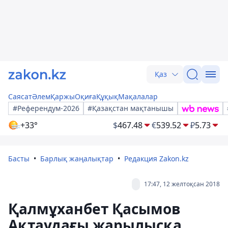
Қаз
Саясат
Әлем
Қаржы
Оқиға
Құқық
Мақалалар
#Референдум-2026
#Қазақстан мақтанышы
+33°
$
467.48
€
539.52
₽
5.73
Басты
Барлық жаңалықтар
Редакция Zakon.kz
17:47, 12 желтоқсан 2018
Қалмұханбет Қасымов
Ақтаудағы жарылысқа