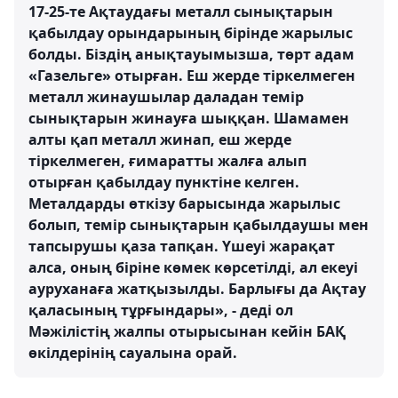
17-25-те Ақтаудағы металл сынықтарын
қабылдау орындарының бірінде жарылыс
болды. Біздің анықтауымызша, төрт адам
«Газельге» отырған. Еш жерде тіркелмеген
металл жинаушылар даладан темір
сынықтарын жинауға шыққан. Шамамен
алты қап металл жинап, еш жерде
тіркелмеген, ғимаратты жалға алып
отырған қабылдау пунктіне келген.
Металдарды өткізу барысында жарылыс
болып, темір сынықтарын қабылдаушы мен
тапсырушы қаза тапқан. Үшеуі жарақат
алса, оның біріне көмек көрсетілді, ал екеуі
ауруханаға жатқызылды. Барлығы да Ақтау
қаласының тұрғындары», - деді ол
Мәжілістің жалпы отырысынан кейін БАҚ
өкілдерінің сауалына орай.