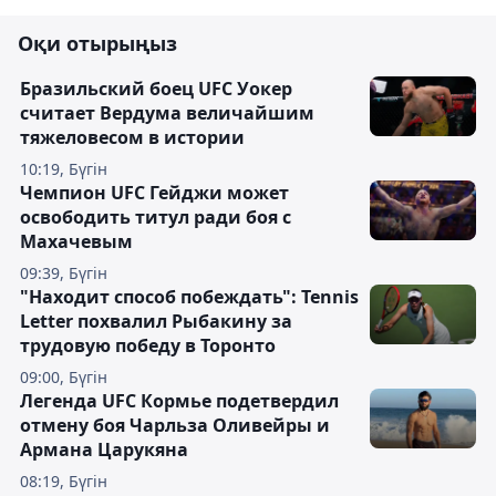
Оқи отырыңыз
Бразильский боец UFC Уокер
считает Вердума величайшим
тяжеловесом в истории
10:19, Бүгін
Чемпион UFC Гейджи может
освободить титул ради боя с
Махачевым
09:39, Бүгін
"Находит способ побеждать": Tennis
Letter похвалил Рыбакину за
трудовую победу в Торонто
09:00, Бүгін
Легенда UFC Кормье подетвердил
отмену боя Чарльза Оливейры и
Армана Царукяна
08:19, Бүгін