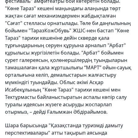
фестиваль" амфитеатры бой көтеретін болады.
"Көне Тараз" кешені маңындағы алаңында төрт
жақтан сағат механизмдермен жабдықталған
"Сағат" стелласы орнатылады. Төле би даңғылының
бойымен "ТаразКожОбувь" ЖШС-нен бастап "Көне
Тараз" тарихи кешеніне дейін скверде қала
тұрғындарының серуен құруына арналып "Арбат"
құрылысы жүргізілетін болады. "Арбат" бойымен
сурет галереясын, қолөнершілердің туындыларын
тамашалаған қала жұртшылығы “МАРТ” ойын-сауық
орталығына келіп, демалыстарын жалғастыру
мүмкіндігі туындайды. Облыс әкімі Асқар
Исабекұлының "Көне Тараз" тарихи кешені мен
Тектұрмасты байланыстыратын аспалы көпір салу
туралы идеясын жүзеге асыруды жоспарлап
отырмыз, – дейді Ғалымжан Әбдірайымов.
Шара барысында "Қазақстанда туризмді дамыту
перспективалары" атты тақырып аясында