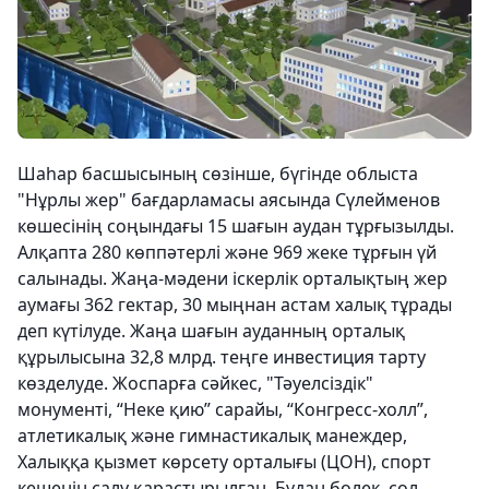
Шаһар басшысының сөзінше, бүгінде облыста
"Нұрлы жер" бағдарламасы аясында Сүлейменов
көшесінің соңындағы 15 шағын аудан тұрғызылды.
Алқапта 280 көппәтерлі және 969 жеке тұрғын үй
салынады. Жаңа-мәдени іскерлік орталықтың жер
аумағы 362 гектар, 30 мыңнан астам халық тұрады
деп күтілуде. Жаңа шағын ауданның орталық
құрылысына 32,8 млрд. теңге инвестиция тарту
көзделуде. Жоспарға сәйкес, "Тәуелсіздік"
монументі, “Неке қию” сарайы, “Конгресс-холл”,
атлетикалық және гимнастикалық манеждер,
Халыққа қызмет көрсету орталығы (ЦОН), спорт
кешенін салу қарастырылған. Бұдан бөлек, сол