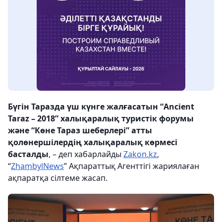
Бүгін Таразда үш күнге жалғасатын “Ancient
Taraz – 2018” xалықаралық туристік форумы
және “Көне Тараз шеберлері” атты
қолөнершілердің xалықаралық көрмесі
басталды
, – деп хабарлайды
Zakon.kz
,
“
ZhambylNews
” Ақпараттық Агенттігі жариялаған
ақпаратқа сілтеме жасап.