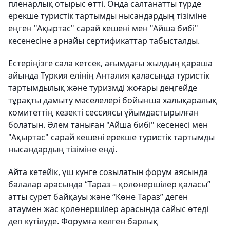
пленарлық отырыс өтті. Онда салтанатты түрде
ерекше туристік тартымды нысандардың тізіміне
еңген "Ақыртас" сарай кешені мен "Айша бибі"
кесенесіне арнайы сертификаттар табысталды.
Естеріңізге сала кетсек, ағымдағы жылдың қараша
айында Түркия елінің Анталия қаласында туристік
тартымдылық және туризмді жоғары деңгейде
тұрақты дамыту мәселелері бойынша халықаралық
комитеттің кезекті сессиясы ұйымдастырылған
болатын. Әлем таныған "Айша бибі" кесенесі мен
"Ақыртас" сарай кешені ерекше туристік тартымды
нысандардың тізіміне енді.
Айта кетейік, үш күнге созылатын форум аясында
балалар арасында “Тараз – қолөнершілер қаласы”
атты сурет байқауы және “Көне Тараз” деген
атаумен жас қолөнершілер арасында сайыс өтеді
деп күтілуде. Форумға келген барлық