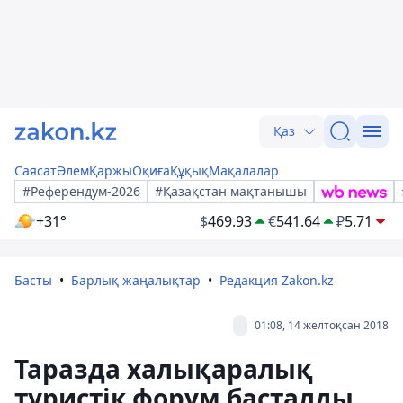
Қаз
Саясат
Әлем
Қаржы
Оқиға
Құқық
Мақалалар
#Референдум-2026
#Қазақстан мақтанышы
+31°
$
469.93
€
541.64
₽
5.71
Басты
Барлық жаңалықтар
Редакция Zakon.kz
01:08, 14 желтоқсан 2018
Таразда халықаралық
туристік форум басталды