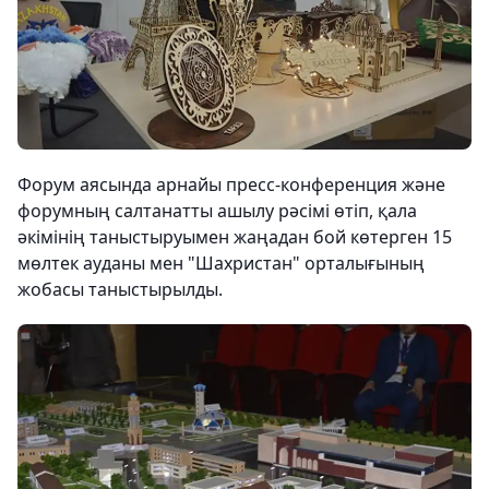
Форум аясында арнайы пресс-конференция және
форумның салтанатты ашылу рәсімі өтіп, қала
әкімінің таныстыруымен жаңадан бой көтерген 15
мөлтек ауданы мен "Шахристан" орталығының
жобасы таныстырылды.