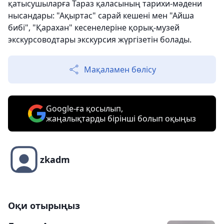
қатысушыларға Тараз қаласының тарихи-мәдени
нысандары: "Ақыртас" сарай кешені мен "Айша
бибі", "Қарахан" кесенелеріне қорық-музей
экскурсоводтары экскурсия жүргізетін болады.
Мақаламен бөлісу
Google-ға қосылып,
жаңалықтарды бірінші болып оқыңыз
zkadm
Оқи отырыңыз