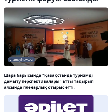
zhambylnews.kz
Шара барысында "Қазақстанда туризмді
дамыту перспективалары" атты тақырып
аясында пленарлық отырыс өтті.