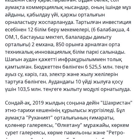
аумақта коммерциялық нысандар, оның ішінде мұз
айдыны, қабылдау үйі, қаржы орталығын
орналастыру жоспарлануда. Тартылған инвестиция
есебінен 12 білім беру мекемелері, (6 балабақша, 4
ОМ,1, бастауыш мектеп, балаларды дамыту
орталығы) 2 емхана, 850 орынға арналған орта
техникалық-инновациялық білім паркі салынады.
Шағын аудан қажетті инфрақұрылыммен толық
қамтылған. Бюджеттен бөлінген 6 525,5 млн. теңге
ауыз су, кәріз, газ, электр және жылу желілерін
тартуға бөлінген. Аудандағы 10 үйді жылуға қосу
үшін 103,5 млн. теңгеге жылыту модулі орнатылуда.
Сондай-ақ, 2019 жылдың соңына дейін "Шахристан"
этно-тарихи кешенінің құрылысы жүргізіледі. Бұл
аумақта "Руханият" орталығының ғимараты,
қолөнер галереясы, "Өлкетану" мұражайы, көркем
сурет галереясы, көрме павильоны және "Ретро-