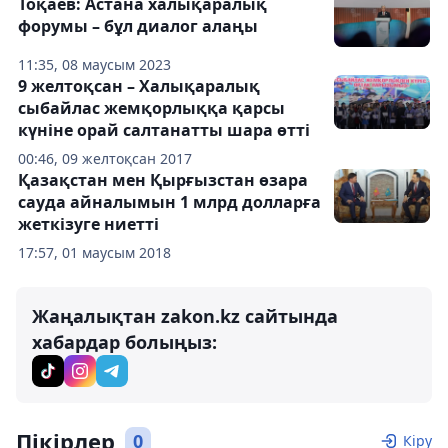
Тоқаев: Астана халықаралық
форумы – бұл диалог алаңы
11:35, 08 маусым 2023
9 желтоқсан – Халықаралық
сыбайлас жемқорлыққа қарсы
күніне орай салтанатты шара өтті
00:46, 09 желтоқсан 2017
Қазақстан мен Қырғызстан өзара
сауда айналымын 1 млрд долларға
жеткізуге ниетті
17:57, 01 маусым 2018
Жаңалықтан zakon.kz сайтында
хабардар болыңыз:
Пікірлер
0
Кіру