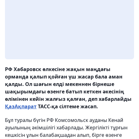
РФ Хабаровск өлкесіне жақын маңдағы
орманда қалып қойған үш жасар бала аман
қалды. Ол шағын елді мекеннен бірнеше
шақырымдағы өзенге батып кеткен әкесінің
өлімінен кейін жалғыз қалған, деп хабарлайды
ҚазАқпарат
ТАСС-қа сілтеме жасап.
Бұл туралы бүгін РФ Комсомольск ауданы Кенай
ауылының әкімшілігі хабарлады. Жергілікті тұрғын
кешкісін ұлын балабақшадан алып, бірге өзенге