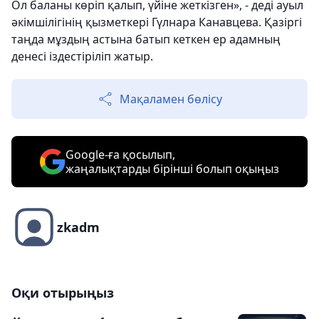
Ол баланы көріп қалып, үйіне жеткізген», - деді ауыл
әкімшілігінің қызметкері Гүлнара Канавцева. Қазіргі
таңда мұздың астына батып кеткен ер адамның
денесі іздестіріліп жатыр.
Мақаламен бөлісу
Google-ға қосылып,
жаңалықтарды бірінші болып оқыңыз
zkadm
Оқи отырыңыз