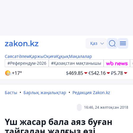
Қаз
Саясат
Әлем
Қаржы
Оқиға
Құқық
Мақалалар
#Референдум-2026
#Қазақстан мақтанышы
+17°
$
469.85
€
542.16
₽
5.78
Басты
Барлық жаңалықтар
Редакция Zakon.kz
16:46, 24 желтоқсан 2018
Үш жасар бала аяз буған
тайгадан жалғыз өзі