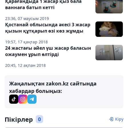
Қарағандыда 1 жасар қыз бала
ваннаға батып кетті
23:36, 07 маусым 2019
Қостанай облысында әкесі 3 жасар
қызын құтқарып өзі көз жұмды
19:57, 17 қаңтар 2018
24 жастағы әйел үш жасар баласын
ожаумен ұрып өлтірді
20:45, 12 ақпан 2018
Жаңалықтан zakon.kz сайтында
хабардар болыңыз:
Пікірлер
0
Кіру