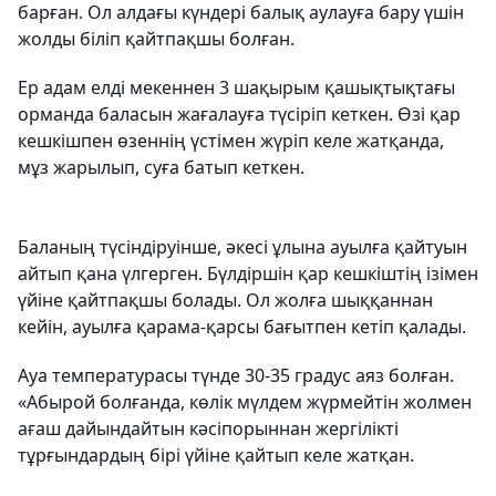
барған. Ол алдағы күндері балық аулауға бару үшін
жолды біліп қайтпақшы болған.
Ер адам елді мекеннен 3 шақырым қашықтықтағы
орманда баласын жағалауға түсіріп кеткен. Өзі қар
кешкішпен өзеннің үстімен жүріп келе жатқанда,
мұз жарылып, суға батып кеткен.
Баланың түсіндіруінше, әкесі ұлына ауылға қайтуын
айтып қана үлгерген. Бүлдіршін қар кешкіштің ізімен
үйіне қайтпақшы болады. Ол жолға шыққаннан
кейін, ауылға қарама-қарсы бағытпен кетіп қалады.
Ауа температурасы түнде 30-35 градус аяз болған.
«Абырой болғанда, көлік мүлдем жүрмейтін жолмен
ағаш дайындайтын кәсіпорыннан жергілікті
тұрғындардың бірі үйіне қайтып келе жатқан.