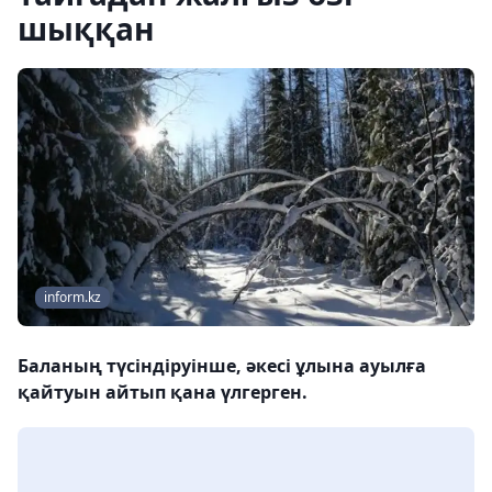
шыққан
inform.kz
Баланың түсіндіруінше, әкесі ұлына ауылға
қайтуын айтып қана үлгерген.