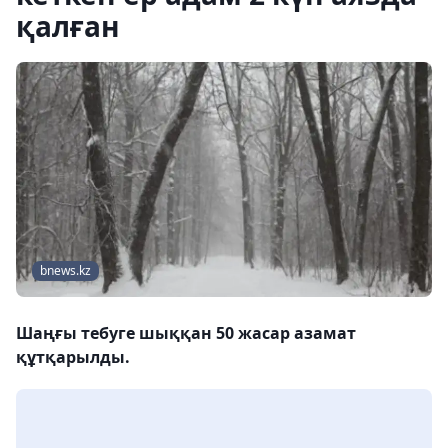
қалған
bnews.kz
Шаңғы тебуге шыққан 50 жасар азамат
құтқарылды.