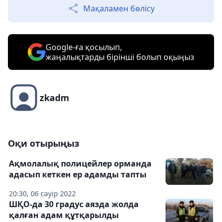
Мақаламен бөлісу
Google-ға қосылып,
жаңалықтарды бірінші болып оқыңыз
zkadm
Оқи отырыңыз
Ақмолалық полицейлер орманда
адасып кеткен ер адамды тапты
20:30, 06 сәуір 2022
ШҚО-да 30 градус аязда жолда
қалған адам құтқарылды