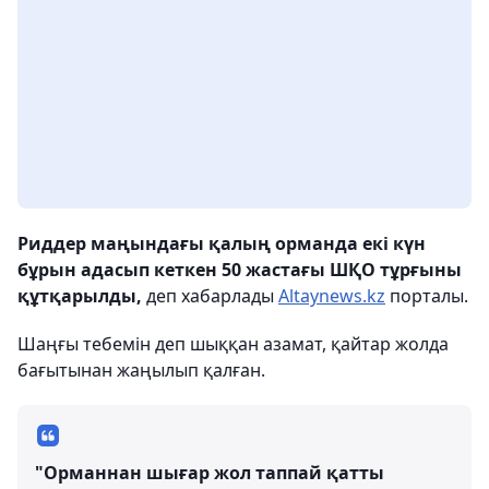
Риддер маңындағы қалың орманда екі күн
бұрын адасып кеткен 50 жастағы ШҚО тұрғыны
құтқарылды,
деп хабарлады
Аltaynews.kz
порталы.
Шаңғы тебемін деп шыққан азамат, қайтар жолда
бағытынан жаңылып қалған.
"Орманнан шығар жол таппай қатты