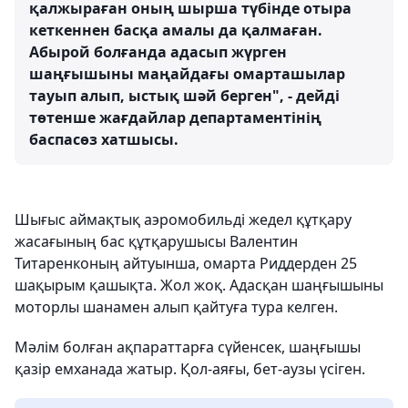
қалжыраған оның шырша түбінде отыра
кеткеннен басқа амалы да қалмаған.
Абырой болғанда адасып жүрген
шаңғышыны маңайдағы омарташылар
тауып алып, ыстық шәй берген", - дейді
төтенше жағдайлар департаментінің
баспасөз хатшысы.
Шығыс аймақтық аэромобильді жедел құтқару
жасағының бас құтқарушысы Валентин
Титаренконың айтуынша, омарта Риддерден 25
шақырым қашықта. Жол жоқ. Адасқан шаңғышыны
моторлы шанамен алып қайтуға тура келген.
Мәлім болған ақпараттарға сүйенсек, шаңғышы
қазір емханада жатыр. Қол-аяғы, бет-аузы үсіген.