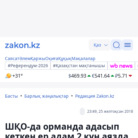
Қаз
Саясат
Әлем
Қаржы
Оқиға
Құқық
Мақалалар
#Референдум-2026
#Қазақстан мақтанышы
+31°
$
469.93
€
541.64
₽
5.71
Басты
Барлық жаңалықтар
Редакция Zakon.kz
23:49, 25 желтоқсан 2018
ШҚО-да орманда адасып
кеткен ер адам 2 күн аязда