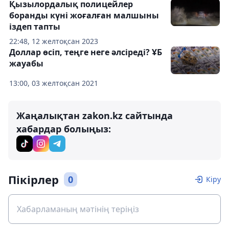
Қызылордалық полицейлер
боранды күні жоғалған малшыны
іздеп тапты
22:48, 12 желтоқсан 2023
Доллар өсіп, теңге неге әлсіреді? ҰБ
жауабы
13:00, 03 желтоқсан 2021
Жаңалықтан zakon.kz сайтында
хабардар болыңыз:
Пікірлер
0
Кіру