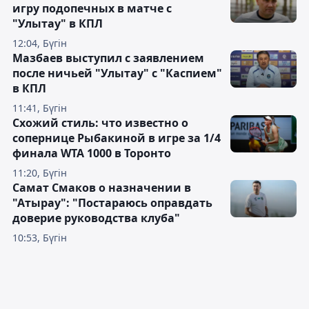
игру подопечных в матче с
"Улытау" в КПЛ
12:04, Бүгін
Мазбаев выступил с заявлением
после ничьей "Улытау" с "Каспием"
в КПЛ
11:41, Бүгін
Схожий стиль: что известно о
сопернице Рыбакиной в игре за 1/4
финала WTA 1000 в Торонто
11:20, Бүгін
Самат Смаков о назначении в
"Атырау": "Постараюсь оправдать
доверие руководства клуба"
10:53, Бүгін