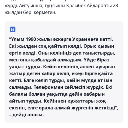
жүрді. Айтуынша, тұңғышы Қалыбек Айдаровты 28
жылдан бері көрмеген.
“Ұлым 1990 жылы әскерге Украинаға кетті.
Екі жылдан соң қайтып келді. Орыс қызын
ертіп келді. Оны келініңіз деп таныстырды,
мен оны қабылдай алмадым. Үйде біраз
уақыт тұрды. Кейін келіннің әпкесі ауырып
жатыр деген хабар келіп, екеуі бірге қайта
кетті. Елге келіп тұрды, кейін мүлде ат ізін
салмады. Телефонмен сөйлесіп жүрдік. Екі
балалы болған уақытқа дейін хабарын
айтып тұрды. Кейіннен құжаттары жоқ
екенін, елге орала алмай жүргенін жеткізді”,
– дейді анасы.