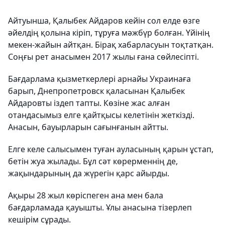
Айтуынша, Қалыбек Айдаров кейін сол елде өзге
әйелдің қолына кіріп, тұруға мәжбүр болған. Үйінің
мекен-жайын айтқан. Бірақ хабарласуын тоқтатқан.
Соңғы рет анасымен 2017 жылы ғана сөйлесіпті.
Бағдарлама қызметкерлері арнайы Украинаға
барып, Днепропетровск қаласынан Қалыбек
Айдаровты іздеп тапты. Көзіне жас алған
отандасымыз елге қайтқысы келетінін жеткізді.
Анасын, бауырларын сағынғанын айтты.
Елге келе салысымен туған ауласының қарын ұстап,
бетін жуа жылады. Бұл сәт көрерменнің де,
жақындарының да жүрегін қарс айырды.
Ақыры 28 жыл көріспеген ана мен бала
бағдарламада қауышты. Ұлы анасына тізерлеп
кешірім сұрады.