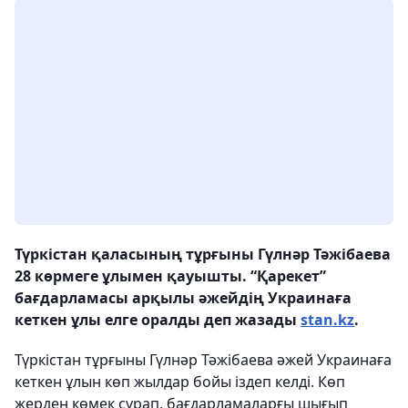
Түркістан қаласының тұрғыны Гүлнәр Тәжібаева
28 көрмеге ұлымен қауышты. “Қарекет”
бағдарламасы арқылы әжейдің Украинаға
кеткен ұлы елге оралды деп жазады
stan.kz
.
Түркістан тұрғыны Гүлнәр Тәжібаева әжей Украинаға
кеткен ұлын көп жылдар бойы іздеп келді. Көп
жерден көмек сұрап, бағдарламаларғы шығып