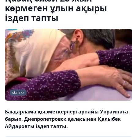
көрмеген ұлын ақыры
іздеп тапты
stan.kz
Бағдарлама қызметкерлері арнайы Украинаға
барып, Днепропетровск қаласынан Қалыбек
Айдаровты іздеп тапты.