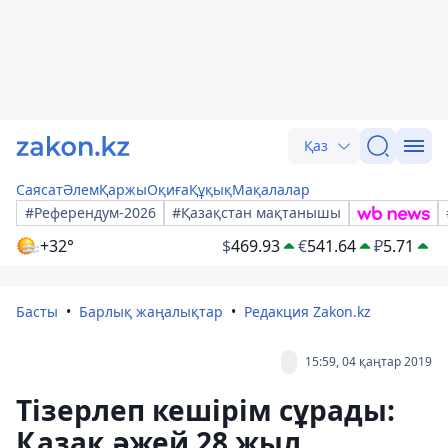
Қаз
Саясат
Әлем
Қаржы
Оқиға
Құқық
Мақалалар
#Референдум-2026
#Қазақстан мақтанышы
+32°
$
469.93
€
541.64
₽
5.71
Басты
Барлық жаңалықтар
Редакция Zakon.kz
15:59, 04 қаңтар 2019
Тізерлеп кешірім сұрады:
Қазақ әжей 28 жыл