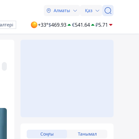
Алматы
Қаз
+33°
$
469.93
€
541.64
₽
5.71
алтері
Соңғы
Танымал