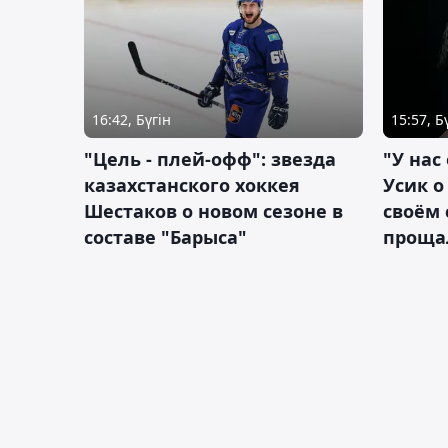
16:42, Бүгін
15:57, Б
"Цель - плей-офф": звезда
"У нас
казахстанского хоккея
Усик 
Шестаков о новом сезоне в
своём 
составе "Барыса"
проща