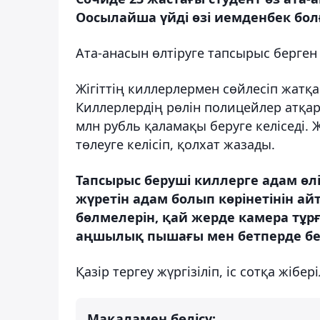
Оосылайша үйді өзі иемденбек бо
Ата-анасын өлтіруге тапсырыс берген 
Жігіттің киллерлермен сөйлесіп жатқ
Киллерлердің рөлін полицейлер атқард
млн рубль қаламақы беруге келіседі. 
төлеуге келісіп, қолхат жазады.
Тапсырыс беруші киллерге адам өл
жүретін адам болып көрінетінін а
бөлмелерін, қай жерде камера тұрғ
аңшылық пышағы мен бетперде бе
Қазір тергеу жүргізіліп, іс сотқа жібері
Мақаламен бөлісу: