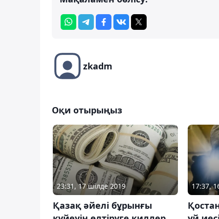
zkadm
Оқи отырыңыз
23:31, 17 шілде 2019
17:37, 
Қазақ әйелі бұрынғы
Қоста
күйеуін өлтіруге киллер
үй иес