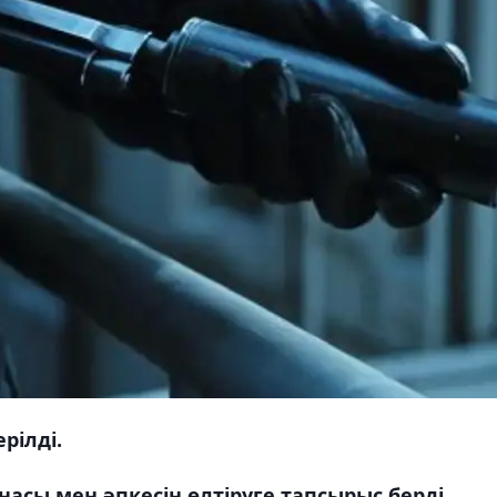
ерілді.
насы мен әпкесін өлтіруге тапсырыс берді.