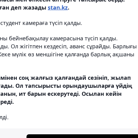
лған деп жазады
stan.kz
.
студент камераға түсіп қалды.
аны бейнебақылау камерасына түсіп қалды.
ы. Ол жігітпен кездесіп, аванс сұрайды. Барлығы
Жеке мүлік өз меншігіне қалғанда барлық ақшаны
імінен соң жалғыз қалғандай сезініп, жылап
йтады. Ол тапсырысты орындаушыларға үйдің
анын, ит барын ескерутеді. Осылан кейін
реді.
лді.