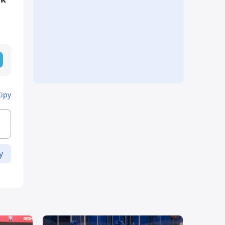
Кіру
у