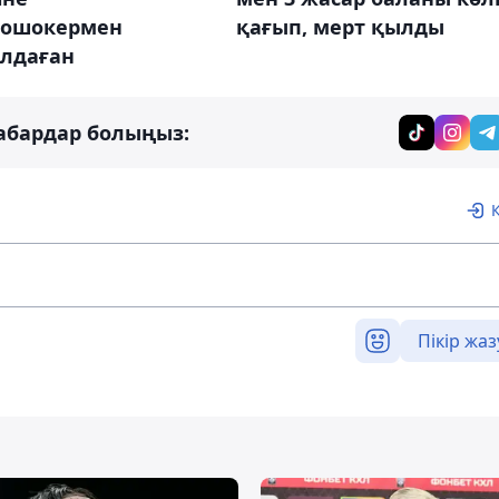
рошокермен
қағып, мерт қылды
лдаған
абардар болыңыз:
Пікір жаз