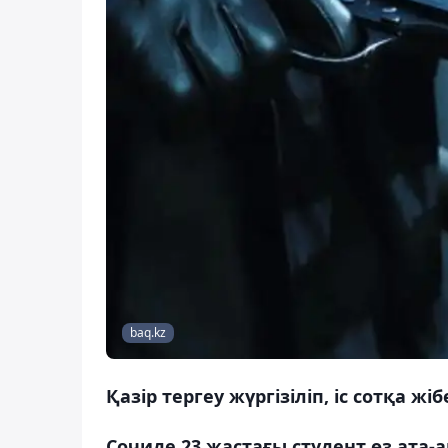
baq.kz
Қазір тергеу жүргізіліп, іс сотқа жіб
Сочиде 23 жастағы студент өз ата-а