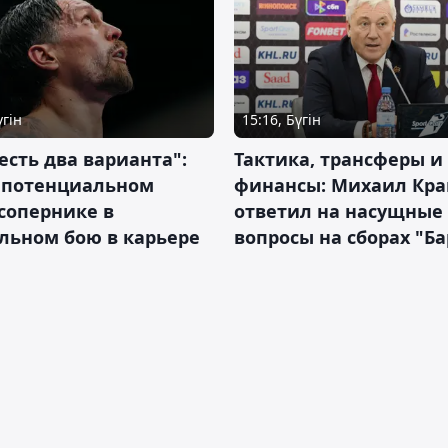
үгін
15:16, Бүгін
 есть два варианта":
Тактика, трансферы и
о потенциальном
финансы: Михаил Кра
сопернике в
ответил на насущные
льном бою в карьере
вопросы на сборах "Б