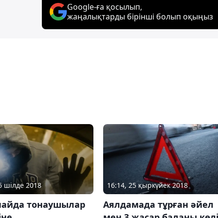
Google-ға қосылып,
жаңалықтарды бірінші болып оқыңыз
16 шілде 2018
16:14, 25 қыркүйек 2018
найда тонаушылар
Аялдамада тұрған әйел
іне
мен 3 жасар баланы көл