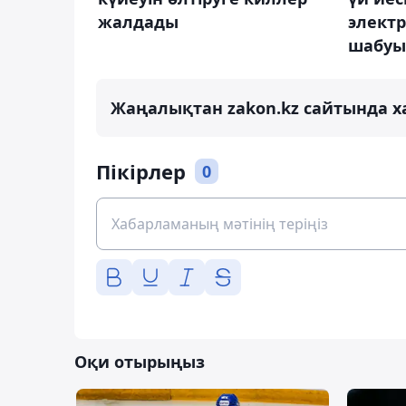
жалдады
элект
шабуы
Жаңалықтан zakon.kz сайтында х
Пікірлер
0
Оқи отырыңыз