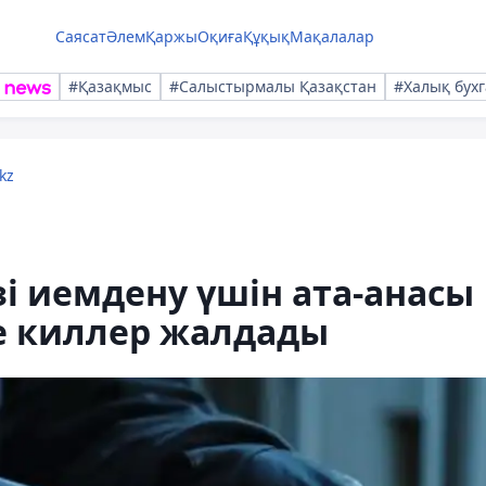
Саясат
Әлем
Қаржы
Оқиға
Құқық
Мақалалар
#Қазақмыс
#Салыстырмалы Қазақстан
#Халық бухг
kz
өзі иемдену үшін ата-анасы
ге киллер жалдады