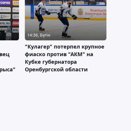
14:36, Бүгін
"Кулагер" потерпел крупное
вец
фиаско против "АКМ" на
Кубке губернатора
арыса"
Оренбургской области