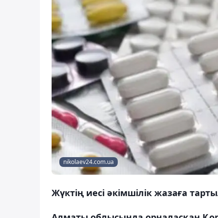
nikolaev24.com.ua
Жүктің иесі әкімшілік жазаға тарт
Алматы облысында орналасқан Қор