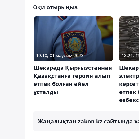
Оқи отырыңыз
19:10, 01 маусым 2023
18:26, 
Шекарада Қырғызстаннан
Шекар
Қазақстанға героин алып
электр
өтпек болған әйел
көрсет
ұсталды
өтпек 
өзбек
Жаңалықтан zakon.kz сайтында х