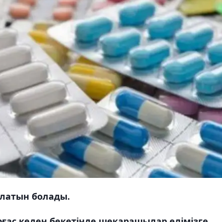
ылатын болады.
ғас кеден бекетінде шекарашылар елімізге