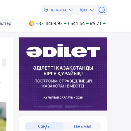
Алматы
Қаз
+33°
$
469.93
€
541.64
₽
5.71
алтері
к
Соңғы
Танымал