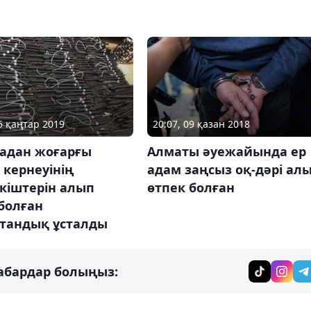
15 қаңтар 2019
20:07, 09 қазан 2018
адан жоғарғы
Алматы әуежайында ер
 кернеуінің
адам заңсыз оқ-дәрі ал
кіштерін алып
өтпек болған
болған
стандық ұсталды
абардар болыңыз: