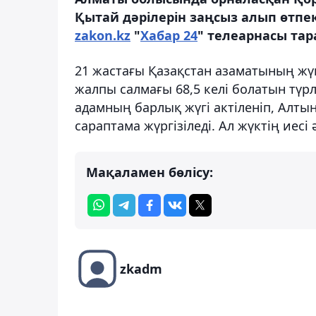
Қытай дәрілерін заңсыз алып өтпе
zakon.kz
"
Хабар 24
" телеарнасы тар
21 жастағы Қазақстан азаматының жүг
жалпы салмағы 68,5 келі болатын түрлі
адамның барлық жүгі актіленіп, Алты
сараптама жүргізіледі. Ал жүктің иесі
Мақаламен бөлісу:
zkadm