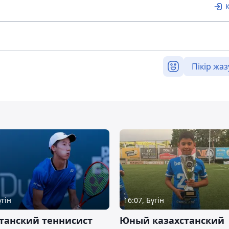
Пікір жаз
үгін
16:07, Бүгін
танский теннисист
Юный казахстанский