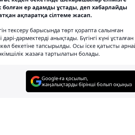
к болған ер адамды ұстады, деп хабарлайды
атқан ақпаратқа сілтеме жасап.
ін тексеру барысында төрт қорапта салынған
 дәрі-дәрмектерді анықтады. Бүгінгі күні ұсталған
нкөл бекетіне тапсырылды. Осы іске қатысты арн
 әкімшілік жазаға тартылатын болады.
Google-ға қосылып,
жаңалықтарды бірінші болып оқыңыз