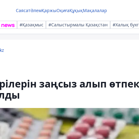
Саясат
Әлем
Қаржы
Оқиға
Құқық
Мақалалар
#Қазақмыс
#Салыстырмалы Қазақстан
#Халық бухг
kz
ілерін заңсыз алып өтпе
алды