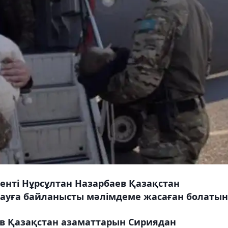
денті Нұрсұлтан Назарбаев Қазақстан
ауға байланысты мәлімдеме жасаған болатын
ов Қазақстан азаматтарын Сириядан