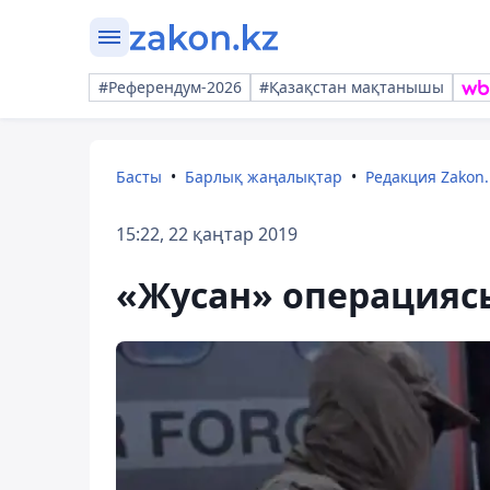
#Референдум-2026
#Қазақстан мақтанышы
Басты
Барлық жаңалықтар
Редакция Zakon.
15:22, 22 қаңтар 2019
«Жусан» операцияс