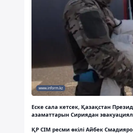
www.inform.kz
Еске сала кетсек, Қазақстан Прези
азаматтарын Сириядан эвакуациял
ҚР СІМ ресми өкілі Айбек Смадияр