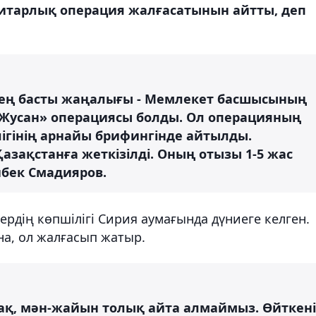
итарлық операция жалғасатынын айтты, деп
ң ең басты жаңалығы - Мемлекет басшысының
«Жусан» операциясы болды. Ол операцияның
ігінің арнайы брифингінде айтылды.
азақстанға жеткізілді. Оның отызы 1-5 жас
йбек Смадияров.
ердің көпшілігі Сирия аумағында дүниеге келген.
на, ол жалғасып жатыр.
рақ, мән-жайын толық айта алмаймыз. Өйткені