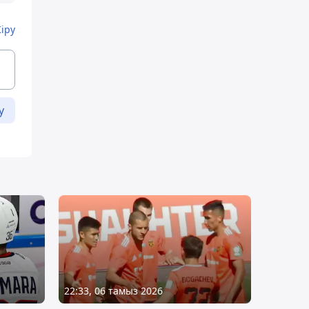
Кіру
у
22:33, 06 тамыз 2026