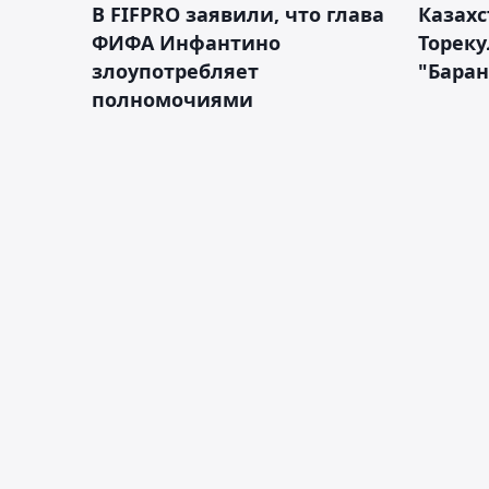
В FIFPRO заявили, что глава
Казах
ФИФА Инфантино
Тореку
злоупотребляет
"Бара
полномочиями