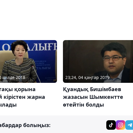
30 шілде 2018
23:24, 04 қаңтар 2019
тақы қорына
Қуандық Бишімбаев
 кірістен жарна
жазасын Шымкентте
ылады
өтейтін болды
абардар болыңыз: