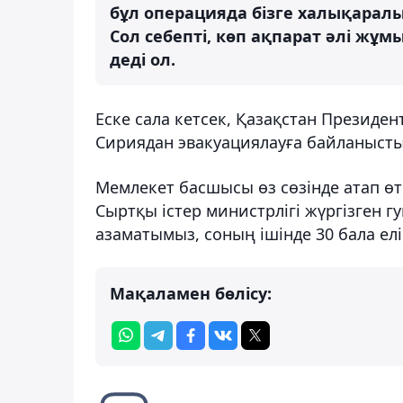
бұл операцияда бізге халықаралы
Сол себепті, көп ақпарат әлі жұм
деді ол.
Еске сала кетсек, Қазақстан Президе
Сириядан эвакуациялауға байланысты
Мемлекет басшысы өз сөзінде атап өт
Сыртқы істер министрлігі жүргізген 
азаматымыз, соның ішінде 30 бала елі
Мақаламен бөлісу: