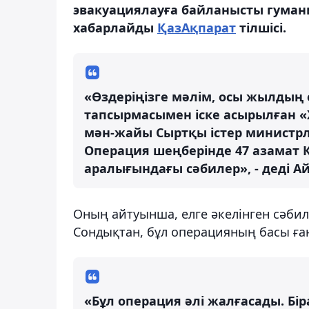
эвакуациялауға байланысты гуман
хабарлайды
ҚазАқпарат
тілшісі.
«Өздеріңізге мәлім, осы жылды
тапсырмасымен іске асырылған 
мән-жайы Сыртқы істер министрл
Операция шеңберінде 47 азамат Қ
аралығындағы сәбилер», - деді А
Оның айтуынша, елге әкелінген сәбил
Сондықтан, бұл операцияның басы ға
«Бұл операция әлі жалғасады. Бі