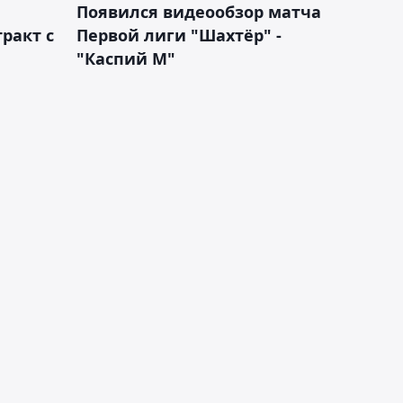
Появился видеообзор матча
ракт с
Первой лиги "Шахтёр" -
"Каспий М"