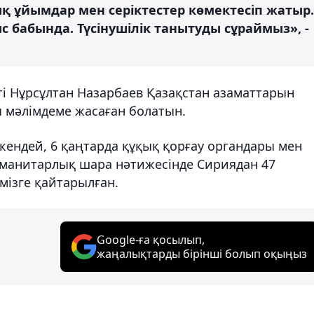
қ ұйымдар мен серіктестер көмектесіп жатыр.
ыс бабында. Түсінушілік танытуды сұраймыз», -
нті Нұрсұлтан Назарбаев Қазақстан азаматтарын
 мәлімдеме жасаған болатын.
кендей, 6 қаңтарда құқық қорғау органдары мен
гуманитарлық шара нәтижесінде Сириядан 47
мізге қайтарылған.
Google-ға қосылып,
жаңалықтарды бірінші болып оқыңыз