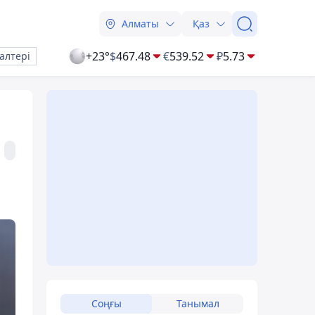
Алматы
Қаз
+23°
$
467.48
€
539.52
₽
5.73
алтері
Соңғы
Танымал