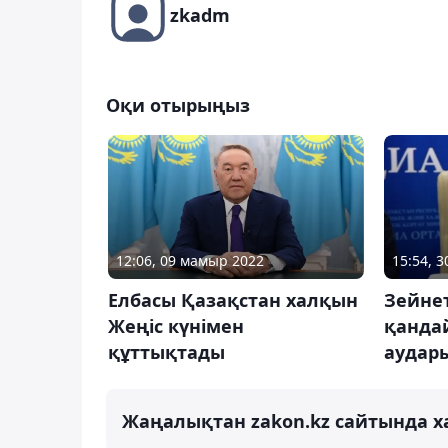
zkadm
Оқи отырыңыз
12:06, 09 мамыр 2022
15:54, 
Елбасы Қазақстан халқын
Зейне
Жеңіс күнімен
қандай
құттықтады
аудар
Жаңалықтан zakon.kz сайтында х