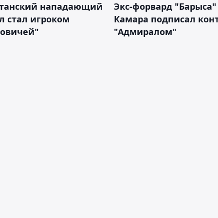
станский нападающий
Экс-форвард "Барыса"
л стал игроком
Камара подписал конт
новичей"
"Адмиралом"