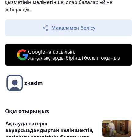
қызметінің мәліметінше, олар балалар үйіне
жіберіледі.
Мақаламен бөлісу
Google-ға қосылып,
жаңалықтарды бірінші болып оқыңыз
zkadm
Оқи отырыңыз
Ақтауда пәтерін
зарарсыздандырған келіншектің