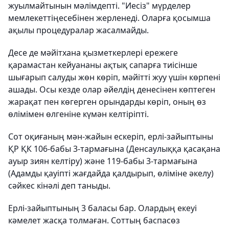
жуылмайтынын мәлімдепті. "Иесіз" мүрделер
мемлекеттіңесебінен жерленеді. Оларға қосымша
ақылы процедуралар жасалмайды.
Десе де мәйітхана қызметкерлері ережеге
қарамастан кейуананы ақтық сапарға тиісінше
шығарып салуды жөн көріп, мәйітті жуу үшін көрпені
ашады. Осы кезде олар әйелдің денесінен көптеген
жарақат пен көгерген орындарды көріп, оның өз
өлімімен өлгеніне күмән келтіріпті.
Сот оқиғаның мән-жайын ескеріп, ерлі-зайыптыны
ҚР ҚК 106-бабы 3-тармағына (Денсаулыққа қасақана
ауыр зиян келтіру) және 119-бабы 3-тармағына
(Адамды қауіпті жағдайда қалдырып, өліміне әкелу)
сәйкес кінәлі деп таныды.
Ерлі-зайыптының 3 баласы бар. Олардың екеуі
кәмелет жасқа толмаған. Соттың баспасөз