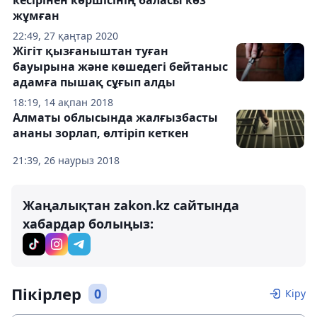
кесірінен көршісінің баласы көз
жұмған
22:49, 27 қаңтар 2020
Жігіт қызғаныштан туған
бауырына және көшедегі бейтаныс
адамға пышақ сұғып алды
18:19, 14 ақпан 2018
Алматы облысында жалғызбасты
ананы зорлап, өлтіріп кеткен
21:39, 26 наурыз 2018
Жаңалықтан zakon.kz сайтында
хабардар болыңыз:
Пікірлер
0
Кіру