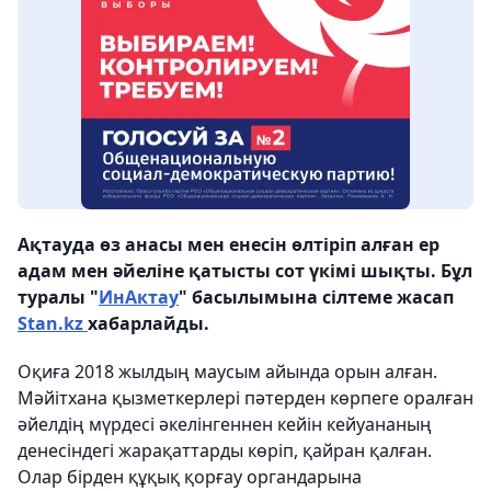
Ақтауда өз анасы мен енесін өлтіріп алған ер
адам мен әйеліне қатысты сот үкімі шықты. Бұл
туралы "
ИнАктау
" басылымына сілтеме жасап
Stan.kz
хабарлайды.
Оқиға 2018 жылдың маусым айында орын алған.
Мәйітхана қызметкерлері пәтерден көрпеге оралған
әйелдің мүрдесі әкелінгеннен кейін кейуананың
денесіндегі жарақаттарды көріп, қайран қалған.
Олар бірден құқық қорғау органдарына