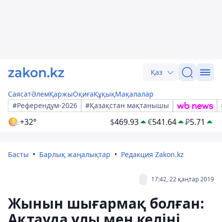
Қаз
Саясат
Әлем
Қаржы
Оқиға
Құқық
Мақалалар
#Референдум-2026
#Қазақстан мақтанышы
+32°
$
469.93
€
541.64
₽
5.71
Басты
Барлық жаңалықтар
Редакция Zakon.kz
17:42, 22 қаңтар 2019
Жынын шығармақ болған:
Ақтауда ұлы мен келіні