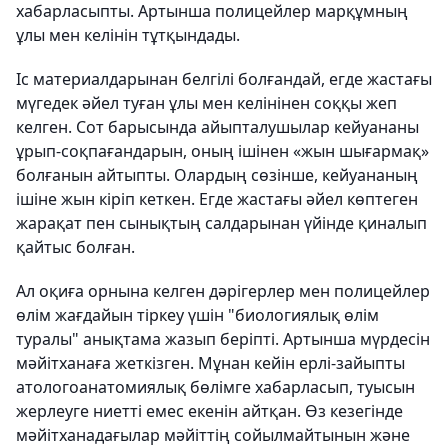
хабарласыпты. Артынша полицейлер марқұмның
ұлы мен келінін тұтқындады.
Іс материалдарынан белгілі болғандай, егде жастағы
мүгедек әйел туған ұлы мен келінінен соққы жеп
келген. Сот барысында айыпталушылар кейуананы
ұрып-соқпағандарын, оның ішінен «жын шығармақ»
болғанын айтыпты. Олардың сөзінше, кейуананың
ішіне жын кіріп кеткен. Егде жастағы әйел көптеген
жарақат пен сынықтың салдарынан үйінде қиналып
қайтыс болған.
Ал оқиға орнына келген дәрігерлер мен полицейлер
өлім жағдайын тіркеу үшін "биологиялық өлім
туралы" анықтама жазып беріпті. Артынша мүрдесін
мәйітханаға жеткізген. Мұнан кейін ерлі-зайыпты
атологоанатомиялық бөлімге хабарласып, туысын
жерлеуге ниетті емес екенін айтқан. Өз кезегінде
мәйітханадағылар мәйіттің сойылмайтынын және