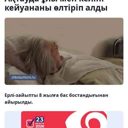
кейуананы өлтіріп алды
shkolazhizni.ru
Ерлі-зайыпты 8 жылға бас бостандығынан
айырылды.