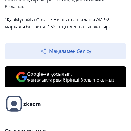
болатын.
"ҚазМұнайГаз" және Helios стансалары АИ-92
маркалы бензинді 152 теңгеден сатып жатыр.
Мақаламен бөлісу
Google-ға қосылып,
жаңалықтарды бірінші болып оқыңыз
zkadm
Оқи отырыңыз