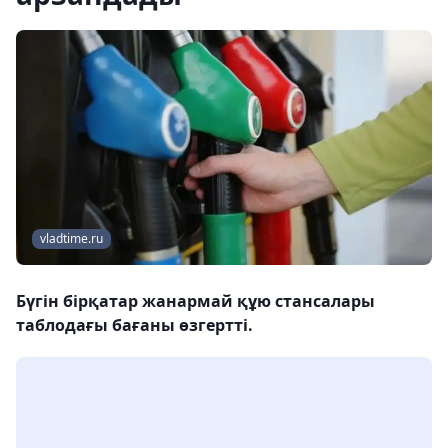
vladtime.ru
Бүгін бірқатар жанармай құю стансалары
таблодағы бағаны өзгертті.