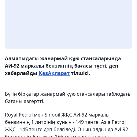
Алматыдағы жанармай құю стансаларында
АИ-92 маркалы бензиннің бағасы түсті, деп
хабарлайды
ҚазАқпарат
тілшісі.
Бүгін бірқатар жанармай құю стансалары таблодағы
бағаны өзгертті.
Royal Petrol мен Sinooil ЖҚС АИ-92 маркалы
бензиннің 1 литрінің құнын - 149 теңге, Asia Petrol
ЖҚС - 145 теңге деп белгіледі. Оның алдында АИ-92
бензинінің бір литрі 156 теңгедан сатылған