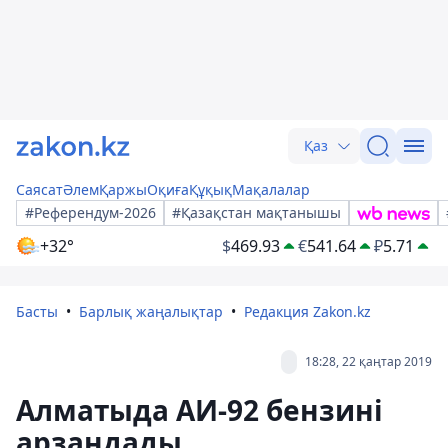
Қаз
Саясат
Әлем
Қаржы
Оқиға
Құқық
Мақалалар
#Референдум-2026
#Қазақстан мақтанышы
+32°
$
469.93
€
541.64
₽
5.71
Басты
Барлық жаңалықтар
Редакция Zakon.kz
18:28, 22 қаңтар 2019
Алматыда АИ-92 бензині
арзандады