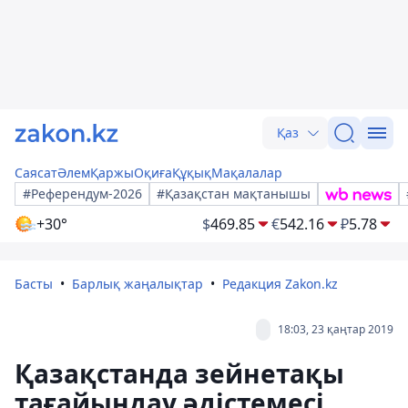
Қаз
Саясат
Әлем
Қаржы
Оқиға
Құқық
Мақалалар
#Референдум-2026
#Қазақстан мақтанышы
+30°
$
469.85
€
542.16
₽
5.78
Басты
Барлық жаңалықтар
Редакция Zakon.kz
18:03, 23 қаңтар 2019
Қазақстанда зейнетақы
тағайындау әдістемесі