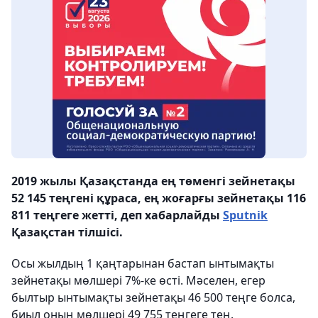
2019 жылы Қазақстанда ең төменгі зейнетақы
52 145 теңгені құраса, ең жоғарғы зейнетақы 116
811 теңгеге жетті, деп хабарлайды
Sputnik
Қазақстан тілшісі.
Осы жылдың 1 қаңтарынан бастап ынтымақты
зейнетақы мөлшері 7%-ке өсті. Мәселен, егер
былтыр ынтымақты зейнетақы 46 500 теңге болса,
биыл оның мөлшері 49 755 теңгеге тең.