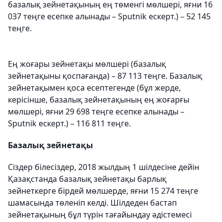
базалық зейнетақының ең төменгі мөлшері, яғни 16
037 теңге есепке алынады – Sputnik ескерт.) – 52 145
теңге.
Ең жоғары зейнетақы мөлшері (базалық
зейнетақыны қоспағанда) – 87 113 теңге. Базалық
зейнетақымен қоса есептегенде (бұл жерде,
керісінше, базалық зейнетақының ең жоғарғы
мөлшері, яғни 29 698 теңге есепке алынады –
Sputnik ескерт.) – 116 811 теңге.
Базалық зейнетақы
Сіздер білесіздер, 2018 жылдың 1 шілдесіне дейін
Қазақстанда базалық зейнетақы барлық
зейнеткерге бірдей мөлшерде, яғни 15 274 теңге
шамасында төленіп келді. Шілдеден бастап
зейнетақының бұл түрін тағайындау әдістемесі