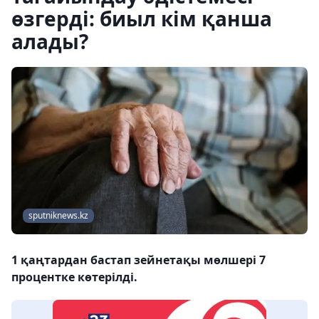
өзгерді: биыл кім қанша
алады?
sputniknews.kz
1 қаңтардан бастап зейнетақы мөлшері 7
процентке көтерілді.