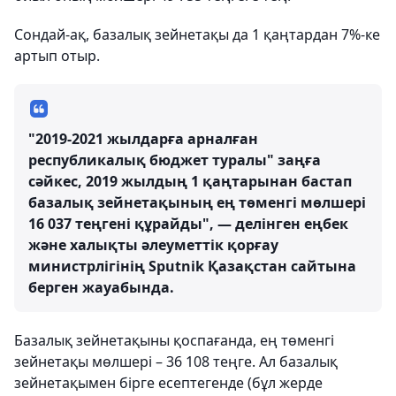
Сондай-ақ, базалық зейнетақы да 1 қаңтардан 7%-ке
артып отыр.
"2019-2021 жылдарға арналған
республикалық бюджет туралы" заңға
сәйкес, 2019 жылдың 1 қаңтарынан бастап
базалық зейнетақының ең төменгі мөлшері
16 037 теңгені құрайды", — делінген еңбек
және халықты әлеуметтік қорғау
министрлігінің Sputnik Қазақстан сайтына
берген жауабында.
Базалық зейнетақыны қоспағанда, ең төменгі
зейнетақы мөлшері – 36 108 теңге. Ал базалық
зейнетақымен бірге есептегенде (бұл жерде