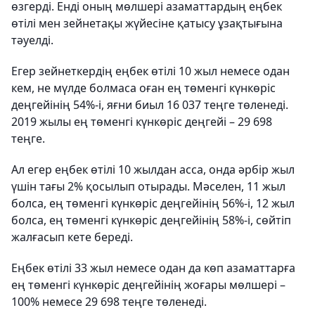
өзгерді. Енді оның мөлшері азаматтардың еңбек
өтілі мен зейнетақы жүйесіне қатысу ұзақтығына
тәуелді.
Егер зейнеткердің еңбек өтілі 10 жыл немесе одан
кем, не мүлде болмаса оған ең төменгі күнкөріс
деңгейінің 54%-і, яғни биыл 16 037 теңге төленеді.
2019 жылы ең төменгі күнкөріс деңгейі – 29 698
теңге.
Ал егер еңбек өтілі 10 жылдан асса, онда әрбір жыл
үшін тағы 2% қосылып отырады. Мәселен, 11 жыл
болса, ең төменгі күнкөріс деңгейінің 56%-і, 12 жыл
болса, ең төменгі күнкөріс деңгейінің 58%-і, сөйтіп
жалғасып кете береді.
Еңбек өтілі 33 жыл немесе одан да көп азаматтарға
ең төменгі күнкөріс деңгейінің жоғары мөлшері –
100% немесе 29 698 теңге төленеді.