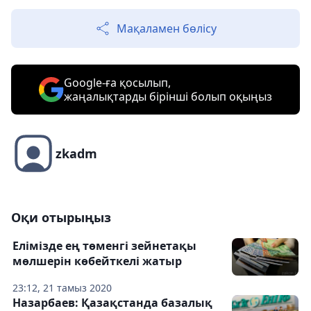
Мақаламен бөлісу
Google-ға қосылып,
жаңалықтарды бірінші болып оқыңыз
zkadm
Оқи отырыңыз
Елімізде ең төменгі зейнетақы
мөлшерін көбейткелі жатыр
23:12, 21 тамыз 2020
Назарбаев: Қазақстанда базалық