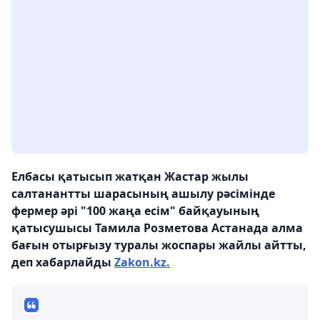
Елбасы қатысып жатқан Жастар жылы
салтанантты шарасының ашылу рәсімінде
фермер әрі "100 жаңа есім" байқауының
қатысушысы Тамила Розметова Астанада алма
бағын отырғызу туралы жоспары жайлы айтты,
деп хабарлайды
Zakon.kz.