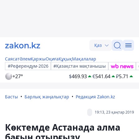
Қаз
Саясат
Әлем
Қаржы
Оқиға
Құқық
Мақалалар
#Референдум-2026
#Қазақстан мақтанышы
+27°
$
469.93
€
541.64
₽
5.71
Басты
Барлық жаңалықтар
Редакция Zakon.kz
19:13, 23 қаңтар 2019
Көктемде Астанада алма
бағын отырғызу