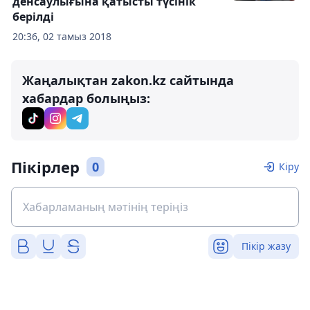
денсаулығына қатысты түсінік
берілді
20:36, 02 тамыз 2018
Жаңалықтан zakon.kz сайтында
хабардар болыңыз:
Пікірлер
0
Кіру
Пікір жазу