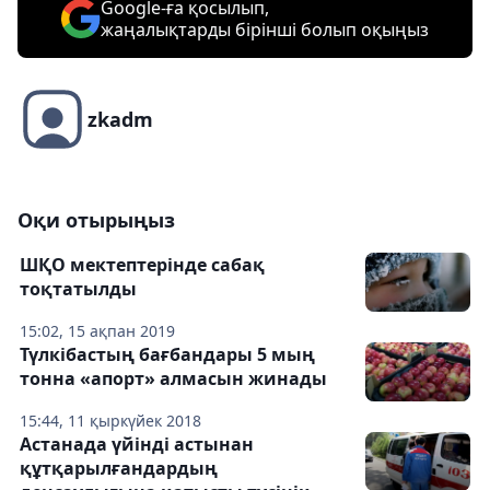
Google-ға қосылып,
жаңалықтарды бірінші болып оқыңыз
zkadm
Оқи отырыңыз
ШҚО мектептерінде сабақ
тоқтатылды
15:02, 15 ақпан 2019
Түлкібастың бағбандары 5 мың
тонна «апорт» алмасын жинады
15:44, 11 қыркүйек 2018
Астанада үйінді астынан
құтқарылғандардың