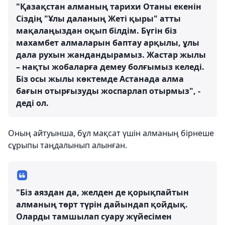
"Қазақстан алманың тарихи Отаны екенін
Сіздің "Ұлы даланың Жеті қыры" атты
мақалаңыздан оқып білдім. Бүгін біз
махамбет алмаларын баптау арқылы, ұлы
дала рухын жандандырамыз. Жастар жылы
– нақты жобаларға демеу болғымыз келеді.
Біз осы жылы көктемде Астанада алма
бағын отырғызуды жоспарлап отырмыз", -
деді ол.
Оның айтуынша, бұл мақсат үшін алманың бірнеше
сұрыпы таңдалынып алынған.
"Біз аяздан да, желден де қорықпайтын
алманың төрт түрін дайындап қойдық.
Оларды тамшылап суару жүйесімен