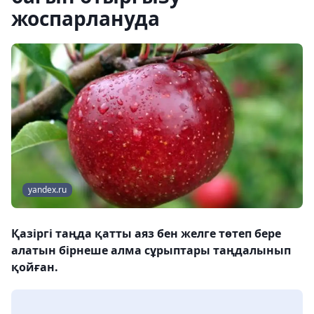
жоспарлануда
yandex.ru
Қазіргі таңда қатты аяз бен желге төтеп бере
алатын бірнеше алма сұрыптары таңдалынып
қойған.