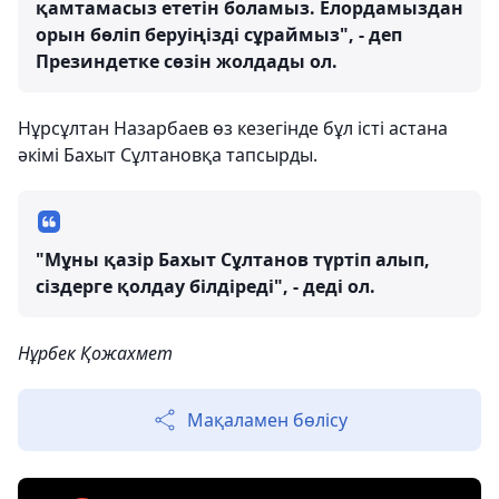
қамтамасыз ететін боламыз. Елордамыздан
орын бөліп беруіңізді сұраймыз", - деп
Презиндетке сөзін жолдады ол.
Нұрсұлтан Назарбаев өз кезегінде бұл істі астана
әкімі Бахыт Сұлтановқа тапсырды.
"Мұны қазір Бахыт Сұлтанов түртіп алып,
сіздерге қолдау білдіреді", - деді ол.
Нұрбек Қожахмет
Мақаламен бөлісу