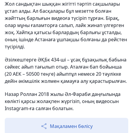
Жол сандықтан шыққан жігітті тәртіп сақшылары
ұстап алды. Ал басқалары бұл мезетте болған
жәйттың барлығын видеоға түсіріп тұрған. Бірақ,
олар мұны ғаламторға салып, лайк жинап үлгерген
жоқ. Хайпқа қатысы барлардың барлығы ұсталды,
оның ішінде Астанаға ұшпақшы болғаны да рейстен
түсірілді.
Әзілкештерге ӘҚБк 434-ші – ұсақ бұзақылық бабына
сәйкес айып тағылып отыр. Аталған бап бойынша
(20 АЕК – 50500 теңге) айыппұл немесе 20 тәулікке
дейін әкімшілік жолмен қамауға алу қарастырылған.
Назар Роллан 2018 жылы Әл-Фараби даңғылында
көлікті қарсы жолақпен жүргізіп, оның видеосын
Instagram-ға салған болатын.
Мақаламен бөлісу