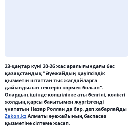
23-қаңтар күні 20-26 жас аралығындағы бес
қазақстандық "Әуежайдың қауіпсіздік
қызметін штаттан тыс жағдайларға
дайындығын тексеріп көрмек болған".
Олардың ішінде көпшілікке аты белгілі, көлікті
жолдың қарсы бағытымен жүргізгенді
ұнататын Назар Роллан да бар, деп хабарлайды
Zakon.kz
Алматы әуежайының баспасөз
қызметіне сілтеме жасап.