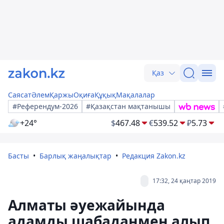
Қаз
Саясат
Әлем
Қаржы
Оқиға
Құқық
Мақалалар
#Референдум-2026
#Қазақстан мақтанышы
+24°
$
467.48
€
539.52
₽
5.73
Басты
Барлық жаңалықтар
Редакция Zakon.kz
17:32, 24 қаңтар 2019
Алматы әуежайында
адамды шабаданмен алып