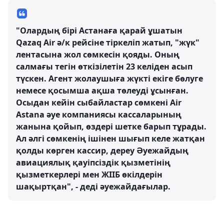
"Олардың бірі Астанаға қарай ұшатын
Qazaq Air ә/к рейсіне тіркеліп жатып, "жүк"
лентасына жол сөмкесін қояды. Оның
салмағы тегін өткізілетін 23 келіден асып
түскен. Агент жолаушыға жүкті екіге бөлуге
немесе қосымша ақша төлеуді ұсынған.
Осыдан кейін сыбайластар сөмкені Air
Astana әуе компаниясы кассаларының
жанына қойып, өздері шетке барып тұрады.
Ал әлгі сөмкенің ішінен шығып келе жатқан
қолды көрген кассир, дереу Әуежайдың
авиациялық қауіпсіздік қызметінің
қызметкерлері мен ЖІІБ өкілдерін
шақыртқан", - деді әуежайдағылар.