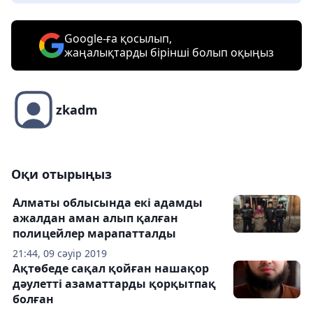
Google-ға қосылып,
жаңалықтарды бірінші болып оқыңыз
zkadm
Оқи отырыңыз
Алматы облысында екі адамды
ажалдан аман алып қалған
полицейлер марапатталды
21:44, 09 сәуір 2019
Ақтөбеде сақал қойған нашақор
дәулетті азаматтарды қорқытпақ
болған