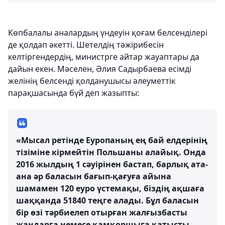
Көпбалалы аналардың үндеуін қоғам белсенділері
де қолдап әкетті. Шетелдің тәжірибесін
келтіргендердің, министрге айтар жауаптары да
дайын екен. Мәселен, Әлия Садырбаева есімді
желінің белсенді қолданушысы әлеуметтік
парақшасында бүй деп жазыпты:
«Мысал ретінде Еуропаның ең бай елдерінің
тізіміне кірмейтін Польшаны алайық. Онда
2016 жылдың 1 сәуірінен бастап, барлық ата-
ана әр баласын бағып-қағуға айына
шамамен 120 еуро үстемақы, біздің ақшаға
шаққанда 51840 теңге алады. Бұл баласын
бір өзі тәрбиелеп отырған жалғызбасты
жандарға немесе қамқоршыға қатысты