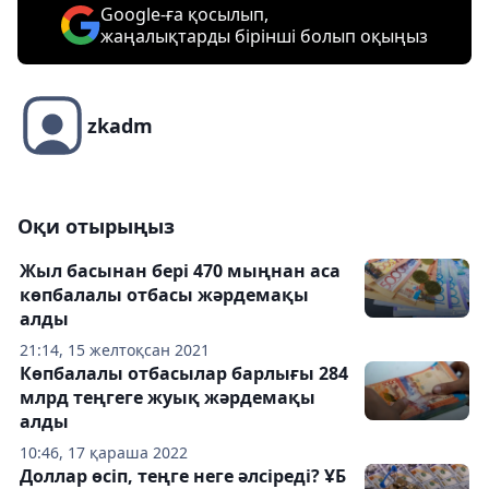
Google-ға қосылып,
жаңалықтарды бірінші болып оқыңыз
zkadm
Оқи отырыңыз
Жыл басынан бері 470 мыңнан аса
көпбалалы отбасы жәрдемақы
алды
21:14, 15 желтоқсан 2021
Көпбалалы отбасылар барлығы 284
млрд теңгеге жуық жәрдемақы
алды
10:46, 17 қараша 2022
Доллар өсіп, теңге неге әлсіреді? ҰБ