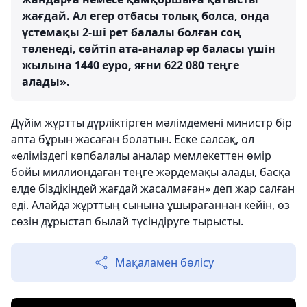
жағдай. Ал егер отбасы толық болса, онда
үстемақы 2-ші рет балалы болған соң
төленеді, сөйтіп ата-аналар әр баласы үшін
жылына 1440 еуро, яғни 622 080 теңге
алады».
Дүйім жұртты дүрліктірген мәлімдемені министр бір
апта бұрын жасаған болатын. Еске салсақ, ол
«еліміздегі көпбалалы аналар мемлекеттен өмір
бойы миллиондаған теңге жәрдемақы алады, басқа
елде біздікіндей жағдай жасалмаған» деп жар салған
еді. Алайда жұрттың сынына ұшырағаннан кейін, өз
сөзін дұрыстап былай түсіндіруге тырысты.
Мақаламен бөлісу