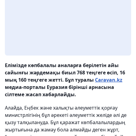
Елімізде көпбалалы аналарға берілетін айы
сайынғы жәрдемақы биыл 768 теңгеге өсіп, 16
мың 160 теңгеге жетті. Бұл туралы
Caravan.kz
медиа-порталы Еуразия бірінші арнасына
сілтеме жасап хабарлайды.
Алайда, Еңбек және халықты әлеуметтік қорғау
министрлігінің бұл әрекеті әлеуметтік желіде әлі де
қызу талқылануда. Бұл қаражат көпбалалылардың
жыртығына да жамау бола алмайды деген жұрт,