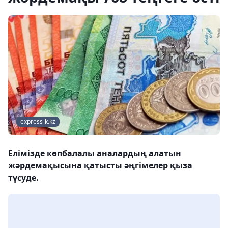
express-k.kz
Елімізде көпбалалы аналардың алатын
жәрдемақысына қатысты әңгімелер қыза
түсуде.