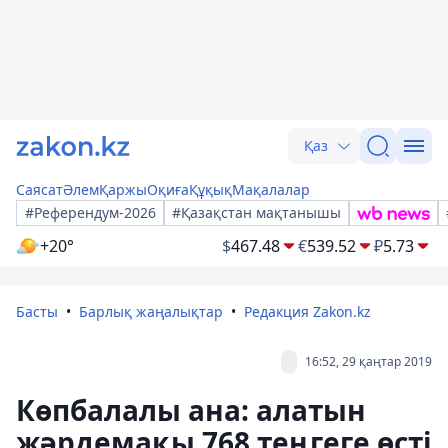
Қаз
Саясат
Әлем
Қаржы
Оқиға
Құқық
Мақалалар
#Референдум-2026
#Қазақстан мақтанышы
+20°
$
467.48
€
539.52
₽
5.73
Басты
Барлық жаңалықтар
Редакция Zakon.kz
16:52, 29 қаңтар 2019
Көпбалалы ана: алатын
жәрдемақы 768 теңгеге өсті