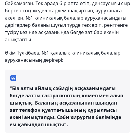
байқамаған. Тек арада бір апта өтіп, денсаулығы сыр
берген соң жедел жәрдем шақыртып, ауруханаға
әкелген. №1 клиникалық балалар ауруханасындағы
дәрігерлер баланы шұғыл түрде тексеріп, рентгенге
түсіру кезінде асқазанында бөгде зат бар екенін
анықтапты.
Әкім Түлкібаев, №1 қалалық клиникалық балалар
ауруханасының дәрігері:
"Біз алты айлық сәбидің асқазанындағы
бөгде затты гастраскоптың көмегімен алып
шықтық. Баланың асқазанынан шыққан
зат телефон қуаттағышының құрылғысы
екені анықталды. Сәби хирургия бөлімінде
ем қабылдап шықты".