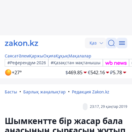
Қаз
Саясат
Әлем
Қаржы
Оқиға
Құқық
Мақалалар
#Референдум-2026
#Қазақстан мақтанышы
+27°
$
469.85
€
542.16
₽
5.78
Басты
Барлық жаңалықтар
Редакция Zakon.kz
23:17, 29 қаңтар 2019
Шымкентте бір жасар бала
анасының сырғасын жұтып