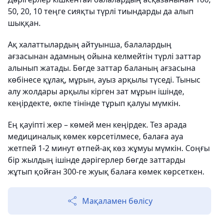
50, 20, 10 теңге сияқты түрлі тиындарды да алып
шыққан.
Ақ халаттылардың айтуынша, балалардың
ағзасынан адамның ойына келмейтін түрлі заттар
алынып жатады. Бөгде заттар баланың ағзасына
көбінесе құлақ, мұрын, ауыз арқылы түседі. Тыныс
алу жолдары арқылы кірген зат мұрын ішінде,
кеңірдекте, өкпе тінінде тұрып қалуы мүмкін.
Ең қауіпті жер – көмей мен кеңірдек. Тез арада
медициналық көмек көрсетілмесе, балаға ауа
жетпей 1-2 минут өтпей-ақ көз жұмуы мүмкін. Соңғы
бір жылдың ішінде дәрігерлер бөгде заттарды
жұтып қойған 300-ге жуық балаға көмек көрсеткен.
Мақаламен бөлісу