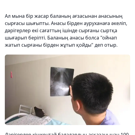
Ал мына бір жасар баланың ағзасынан анасының
сырғасы шығыпты. Анасы бірден ауруханаға әкеліп,
дәрігерлер екі сағаттың ішінде сырғаны сыртқа
шығарып беріпті. Баланың анасы болса "ойнап
жатып сырғаны бірден жұтып қойды" деп отыр.
Дәрігерлер кішкентай балалардың асқазанынан 100,