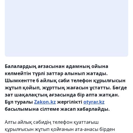
Балалардың ағзасынан адамның ойына
келмейтін түрлі заттар алынып жатады.
Шымкентте 6 айлық сәби телефон құрылғысын
жұтып қойып, жұрттың жағасын ұстатты. Бөгде
зат шақалақтың ағзасында бір апта жатқан.
Бұл туралы
Zakon.kz
жергілікті
otyrar.kz
басылымына сілтеме жасап хабарлайды.
Алты айлық сәбидің телефон қуаттағыш
құрылғысын жұтып қойғанын ата-анасы бірден