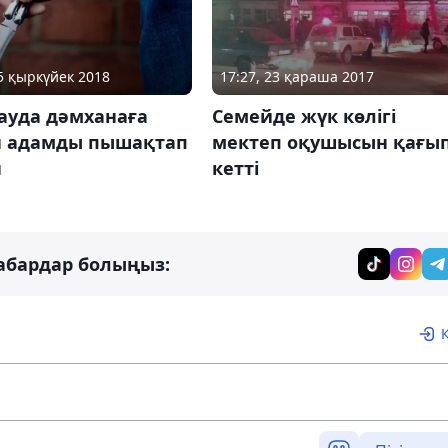
25 қыркүйек 2018
17:27, 23 қараша 2017
ауда дәмханаға
Семейде жүк көлігі
н адамды пышақтап
мектеп оқушысын қағы
н
кетті
абардар болыңыз: