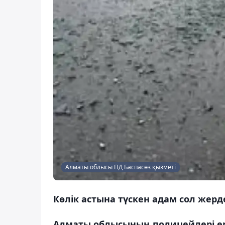
Алматы облысы ПД Баспасөз қызметі
Көлік астына түскен адам сол жерд
Алматы облысының полицейлері ер 