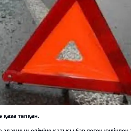
е қаза тапқан.
адамның өліміне қатысы бар деген күдікпен 