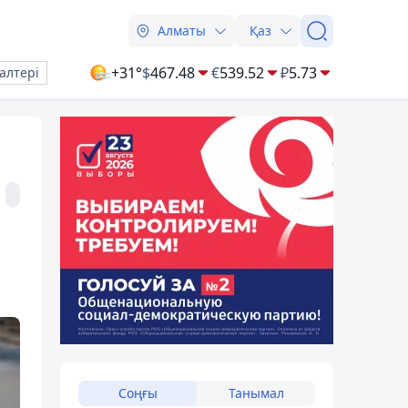
Алматы
Қаз
+31°
$
467.48
€
539.52
₽
5.73
алтері
Соңғы
Танымал