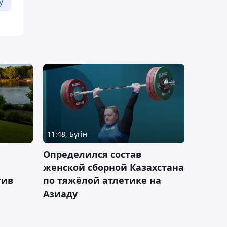
у
11:48, Бүгін
Определился состав
женской сборной Казахстана
тив
по тяжёлой атлетике на
Азиаду