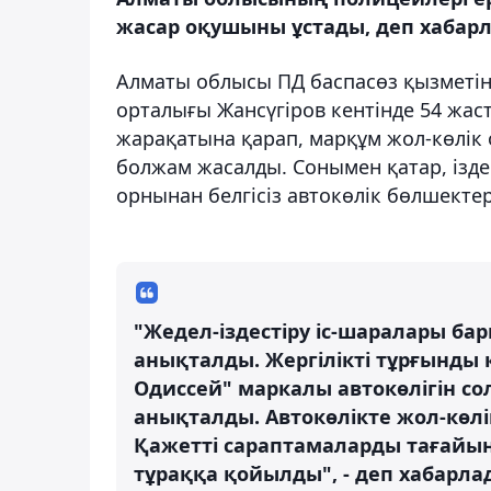
жасар оқушыны ұстады, деп хаба
Алматы облысы ПД баспасөз қызметіні
орталығы Жансүгіров кентінде 54 жаст
жарақатына қарап, марқұм жол-көлік
болжам жасалды. Сонымен қатар, ізд
орнынан белгісіз автокөлік бөлшекте
"Жедел-іздестіру іс-шаралары ба
анықталды. Жергілікті тұрғынды 
Одиссей" маркалы автокөлігін со
анықталды. Автокөлікте жол-көлі
Қажетті сараптамаларды тағайынд
тұраққа қойылды", - деп хабарла