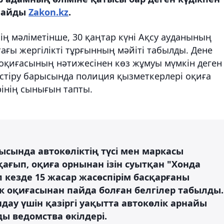
рлайды
Zakon.kz
.
ң мәліметінше, 30 қаңтар күні Ақсу ауданының
ағы жергілікті тұрғынның мәйіті табылды. Дене
 оқиғасының нәтижесінен көз жұмуы мүмкін деген
естіру барысында полиция қызметкерлері оқиға
рінің сынығын тапты.
рысында автокөліктің түсі мен маркасы
қағып, оқиға орнынан ізін суытқан "Хонда
л кезде 15 жасар жасөспірім басқарғаны
к оқиғасынан пайда болған белгілер табылды.
ау үшін қазіргі уақытта автокөлік арнайы
ды ведомства өкілдері.