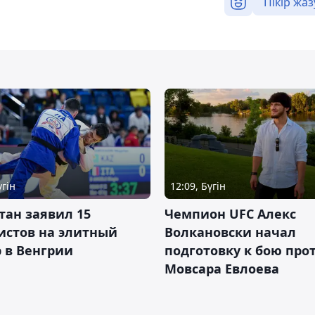
Пікір жаз
үгін
12:09, Бүгін
тан заявил 15
Чемпион UFC Алекс
истов на элитный
Волкановски начал
 в Венгрии
подготовку к бою про
Мовсара Евлоева