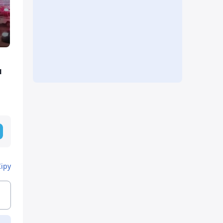
п
Кіру