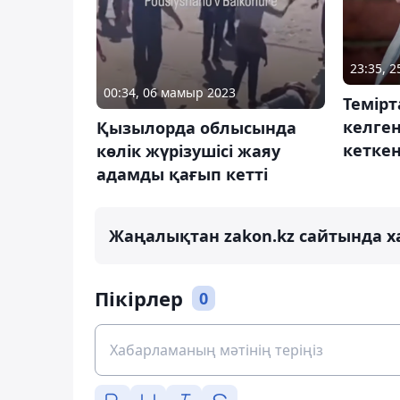
23:35, 
00:34, 06 мамыр 2023
Темірт
келге
Қызылорда облысында
кетке
көлік жүрізушісі жаяу
адамды қағып кетті
Жаңалықтан zakon.kz сайтында х
Пікірлер
0