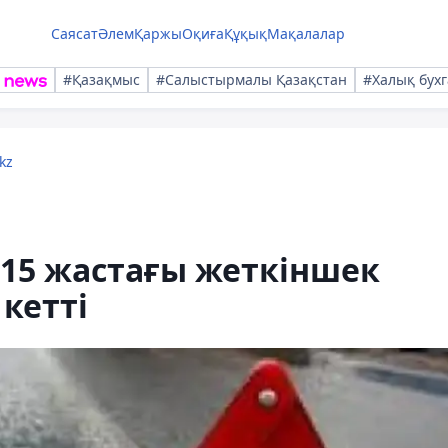
Саясат
Әлем
Қаржы
Оқиға
Құқық
Мақалалар
#Қазақмыс
#Салыстырмалы Қазақстан
#Халық бухг
kz
15 жастағы жеткіншек
кетті