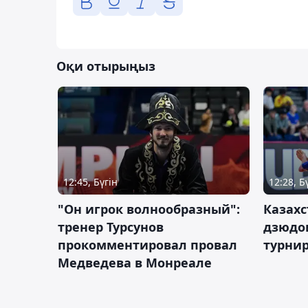
Оқи отырыңыз
12:45, Бүгін
12:28, Б
"Он игрок волнообразный":
Казахс
тренер Турсунов
дзюдо
прокомментировал провал
турнир
Медведева в Монреале