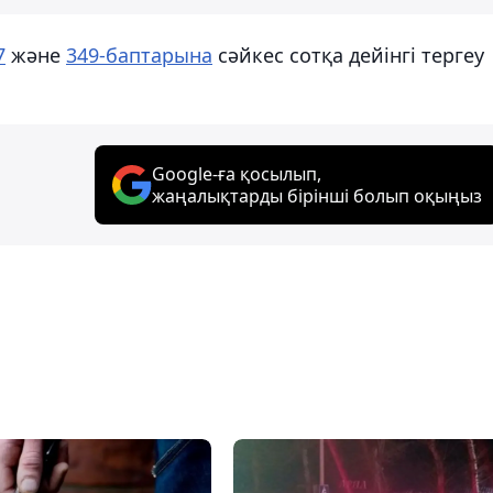
7
және
349-баптарына
сәйкес сотқа дейінгі тергеу
Google-ға қосылып,
жаңалықтарды бірінші болып оқыңыз