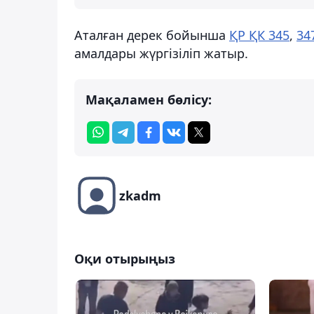
Аталған дерек бойынша
ҚР ҚК 345
,
34
амалдары жүргізіліп жатыр.
Мақаламен бөлісу:
zkadm
Оқи отырыңыз