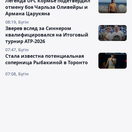
Легенда UFC Кормье подетвердил
отмену боя Чарльза Оливейры и
Армана Царукяна
08:19, Бүгін
Зверев вслед за Синнером
квалифицировался на Итоговый
турнир ATP-2026
07:47, Бүгін
Cтала известна потенциальная
соперница Рыбакиной в Торонто
07:08, Бүгін