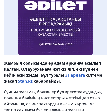
Жамбыл облысында ер адам арқанға асылып
қалған. Ол ауруханаға жеткізіліп, екі күннен
кейін есін жиды. Бұл туралы
31 арнаға
сілтеме
жасап
Stan.kz
хабарлайды.
Суицид жасамақ болған ер бұл әрекетке аудандық
полиция бөлімінің инспекторы жеткізді деп отыр.
Айтуынша, ол инспектордан қысым көрген. Ал
тәртіп сақшысы бұл ер адамның жасаған