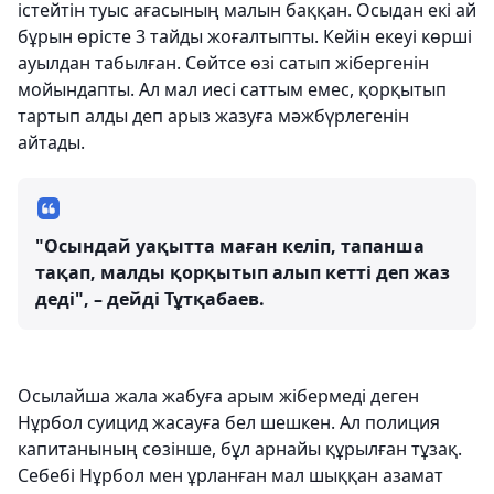
істейтін туыс ағасының малын баққан. Осыдан екі ай
бұрын өрісте 3 тайды жоғалтыпты. Кейін екеуі көрші
ауылдан табылған. Сөйтсе өзі сатып жібергенін
мойындапты. Ал мал иесі саттым емес, қорқытып
тартып алды деп арыз жазуға мәжбүрлегенін
айтады.
"Осындай уақытта маған келіп, тапанша
тақап, малды қорқытып алып кетті деп жаз
деді", – дейді Тұтқабаев.
Осылайша жала жабуға арым жібермеді деген
Нұрбол суицид жасауға бел шешкен. Ал полиция
капитанының сөзінше, бұл арнайы құрылған тұзақ.
Себебі Нұрбол мен ұрланған мал шыққан азамат