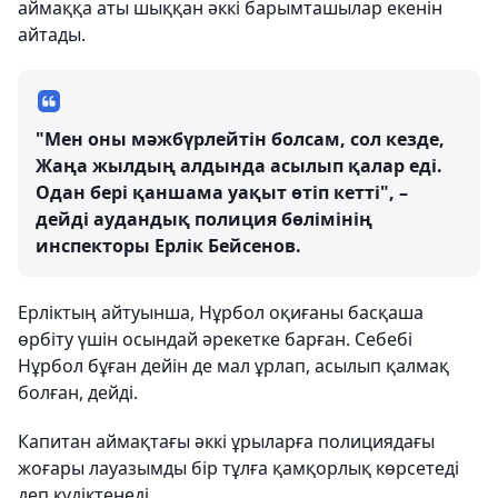
аймаққа аты шыққан әккі барымташылар екенін
айтады.
"Мен оны мәжбүрлейтін болсам, сол кезде,
Жаңа жылдың алдында асылып қалар еді.
Одан бері қаншама уақыт өтіп кетті", –
дейді аудандық полиция бөлімінің
инспекторы Ерлік Бейсенов.
Ерліктың айтуынша, Нұрбол оқиғаны басқаша
өрбіту үшін осындай әрекетке барған. Себебі
Нұрбол бұған дейін де мал ұрлап, асылып қалмақ
болған, дейді.
Капитан аймақтағы әккі ұрыларға полициядағы
жоғары лауазымды бір тұлға қамқорлық көрсетеді
деп күдіктенеді.