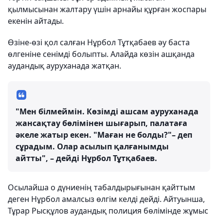
қылмысынан жалтару үшін арнайы құрған жоспары
екенін айтады.
Өзіне-өзі қол салған Нұрбол Тұтқабаев әу баста
өлгеніне сенімді болыпты. Алайда көзін ашқанда
аудандық ауруханада жатқан.
"Мен білмеймін. Көзімді ашсам ауруханада
жансақтау бөлімінен шығарып, палатаға
әкеле жатыр екен. "Маған не болды?"– деп
сұрадым. Олар асылып қалғанымды
айтты", – дейді Нұрбол Тұтқабаев.
Осылайша о дүниенің табалдырығынан қайттым
деген Нұрбол амалсыз өлгім келді дейді. Айтуынша,
Тұрар Рысқұлов аудандық полиция бөлімінде жұмыс