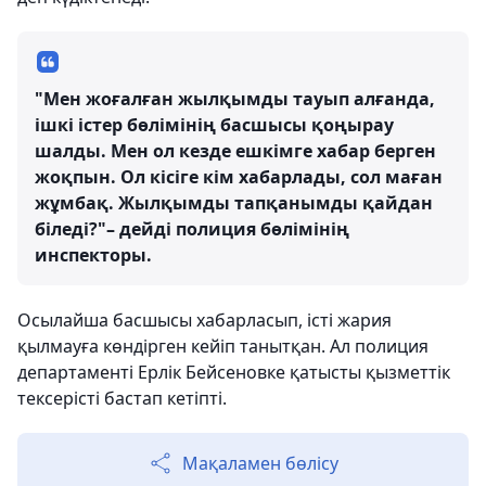
"Мен жоғалған жылқымды тауып алғанда,
ішкі істер бөлімінің басшысы қоңырау
шалды. Мен ол кезде ешкімге хабар берген
жоқпын. Ол кісіге кім хабарлады, сол маған
жұмбақ. Жылқымды тапқанымды қайдан
біледі?"– дейді полиция бөлімінің
инспекторы.
Осылайша басшысы хабарласып, істі жария
қылмауға көндірген кейіп танытқан. Ал полиция
департаменті Ерлік Бейсеновке қатысты қызметтік
тексерісті бастап кетіпті.
Мақаламен бөлісу