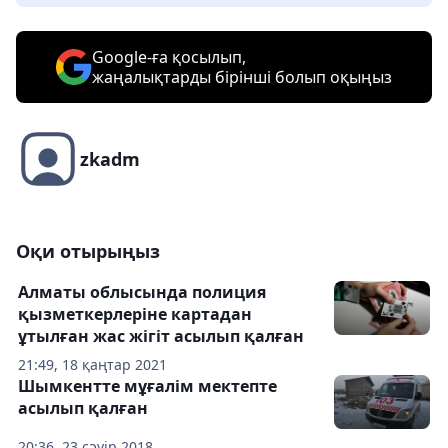
Google-ға қосылып,
жаңалықтарды бірінші болып оқыңыз
zkadm
Оқи отырыңыз
Алматы облысында полиция
қызметкерлеріне картадан
ұтылған жас жігіт асылып қалған
21:49, 18 қаңтар 2021
Шымкентте мұғалім мектепте
асылып қалған
20:36, 23 сәуір 2018