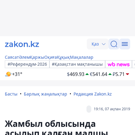
Қаз
Саясат
Әлем
Қаржы
Оқиға
Құқық
Мақалалар
#Референдум-2026
#Қазақстан мақтанышы
+31°
$
469.93
€
541.64
₽
5.71
Басты
Барлық жаңалықтар
Редакция Zakon.kz
19:16, 07 ақпан 2019
Жамбыл облысында
асылып қалған малшы