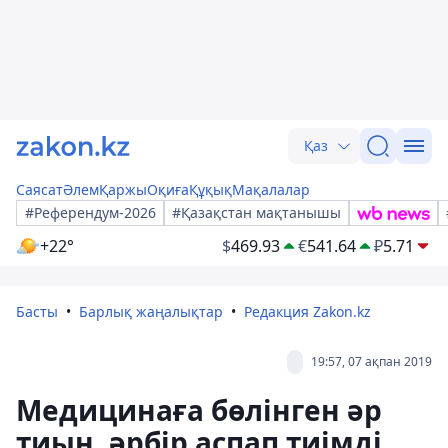
Қаз
Саясат
Әлем
Қаржы
Оқиға
Құқық
Мақалалар
#Референдум-2026
#Қазақстан мақтанышы
+22°
$
469.93
€
541.64
₽
5.71
Басты
Барлық жаңалықтар
Редакция Zakon.kz
19:57, 07 ақпан 2019
Медицинаға бөлінген әр
тиын, әрбір аспап тиімді