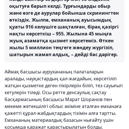
оқытуға барып келді. Тұрғындарды обыр
және өзге де аурулар бойынша скринингтен
өткіздік. Жылпа, емхананың ауысымдық
қуаты 916 келушіге шақталған, бірақ қазіргі
нақты көрсеткіш – 955. Жылына 45 мыңға
жуық азаматқа қызмет көрсетеміз. Өткен
жылы 5 миллион теңгеге жөндеу жүргізіп,
шатырын жамап алдық, – дейді бас дәрігер.
Аймақ басшысы аурухананың палаталарын
аралады, науқастардың қал-жағдайын, көрсетіліп
жатқан қызметке деген пікірлерін біліп, тез сауығып
кетулерін тіледі. Осы ретте денсаулық сақтау
басқармасының басшысы Марат Шоранов пен
мекеме жетекшілігі облыс әкіміне аталған емханаға
қажетті құрал-жабдықтардың тізімін алға тартты.
Емхананың материалдық базасын нығайту үшін
қосымша қаражат қарастырылатын болды.