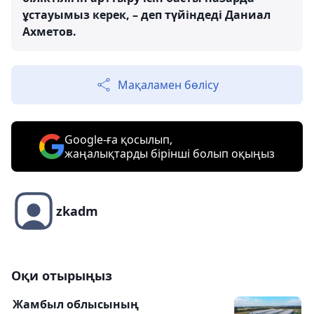
ұстауымыз керек, – деп түйіндеді Даниал
Ахметов.
Мақаламен бөлісу
Google-ға қосылып,
жаңалықтарды бірінші болып оқыңыз
zkadm
Оқи отырыңыз
Жамбыл облысының