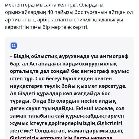
мектептерді мысалға келтірді. Олардағы
орынжайлардың 40 пайызы бос тұрғанын айтқан ол
әр тиынның, әрбір аспаптың тиімді қолданылуы
керектігін тағы бір мәрте ескертті.
– Біздің облыстық ауруханада үш ангиограф
бар, ал Астанадағы кардиохирургиялық
орталықта дәл сондай бес ангиограф жұмыс
істеп тұр. Сол бесеуі бүкіл елден келген
науқастарға тәулік бойы қызмет көрсетуде.
Ал біздегі құралдар көп жағдайда бос
тұрады. Онда біз олардын несіне алдық
деген сауал туындайды. Екінші мәселе, сол
заман талабына сай құрал-жабдықтармен
жұмыс істеуге дәрігерлеріміздің біліктілігі
жете ме? Сондықтан, мамандарымыздың
біліктілігін арттыру ісін басты назарда