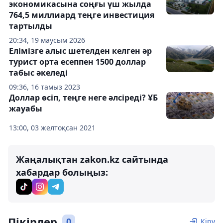
экономикасына соңғы үш жылда
764,5 миллиард теңге инвестиция
тартылды
20:34, 19 маусым 2026
Елімізге алыс шетелден келген әр
турист орта есеппен 1500 доллар
табыс әкеледі
09:36, 16 тамыз 2023
Доллар өсіп, теңге неге әлсіреді? ҰБ
жауабы
13:00, 03 желтоқсан 2021
Жаңалықтан zakon.kz сайтында
хабардар болыңыз:
Пікірлер
0
Кіру