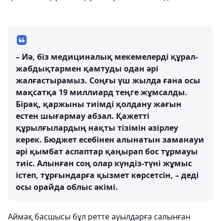
– Иә, біз медициналық мекемелерді құрал-
жабдықтармен қамтуды одан әрі
жалғастырамыз. Соңғы үш жылда ғана осы
мақсатқа 19 миллиард теңге жұмсалды.
Бірақ, қаржыны тиімді қолдану жағын
естен шығармау абзал. Қажетті
құрылғылардың нақты тізімін әзірлеу
керек. Бюджет есебінен алынатын заманауи
әрі қымбат аспаптар қаңырап бос тұрмауы
тиіс. Алынған соң олар күндіз-түні жұмыс
істеп, тұрғындарға қызмет көрсетсін, – деді
осы орайда облыс әкімі.
Аймақ басшысы бұл ретте ауылдарға салынған