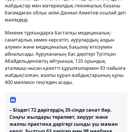
жабдықтар мен материалдық-техникалық базаны
бағамдаған облыс әкімі Даниал Ахметов осылай деп
мәлімдеді.
Мекеме тұрғындарға бастапқы медициналық-
санитарлық көмек көрсетіп, аурулардың алдын
алумен және медициналық бақылау өткізумен
айналысады. Аурухананың бас дәрігері Түсіпқан
Абайдельдиновтің айтуынша, 120 орындық
аталмыш нысан қажетті құрылғылармен 93 пайызға
жабдықталған, жалпы құрал-жабдықтарының құны
400 миллион теңгеден асады.
– Біздегі 72 дәрігердің 35-сінде санат бар.
Соңғы жылдары терапевт, хирург және
жалпы практика дәрігері сынды үш маман
келді. Былтыр 63 дәрігер мен 98 медбике