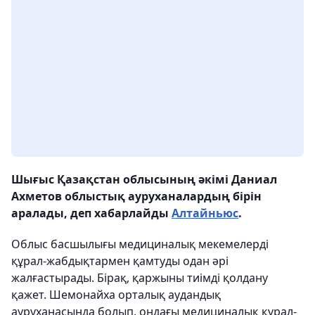
Шығыс Қазақстан облысының әкімі Даниал
Ахметов облыстық ауруханалардың бірін
аралады, деп хабарлайды
Алтайньюс
.
Облыс басшылығы медициналық мекемелерді
құрал-жабдықтармен қамтуды одан әрі
жалғастырады. Бірақ, қаржыны тиімді қолдану
қажет. Шемонайха орталық аудандық
ауруханасында болып, ондағы медициналық құрал-