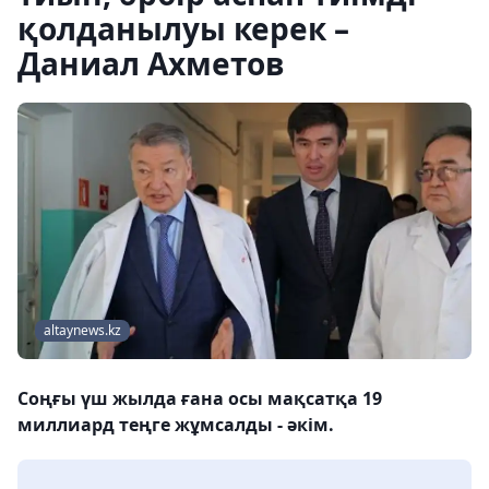
қолданылуы керек –
Даниал Ахметов
altaynews.kz
Соңғы үш жылда ғана осы мақсатқа 19
миллиард теңге жұмсалды - әкім.