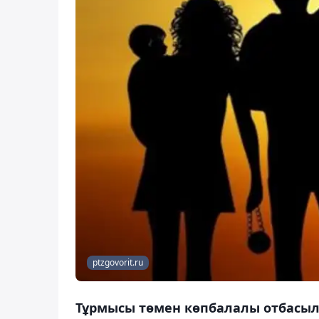
ptzgovorit.ru
Тұрмысы төмен көпбалалы отбасыла