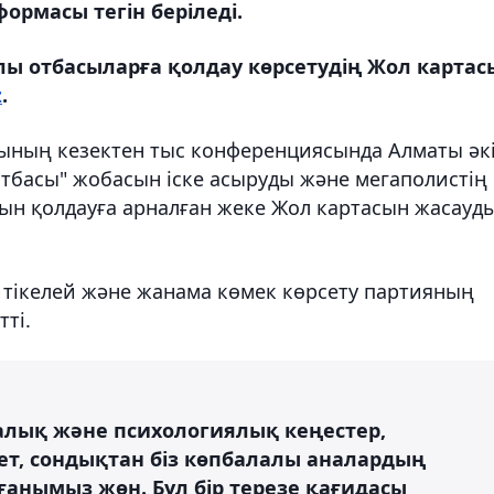
ормасы тегін беріледі.
ы отбасыларға қолдау көрсетудің Жол картас
z
.
ының кезектен тыс конференциясында Алматы әкі
тбасы" жобасын іске асыруды және мегаполистің
н қолдауға арналған жеке Жол картасын жасауд
а тікелей және жанама көмек көрсету партияның
тті.
алық және психологиялық кеңестер,
т, сондықтан біз көпбалалы аналардың
ғанымыз жөн. Бұл бір терезе қағидасы