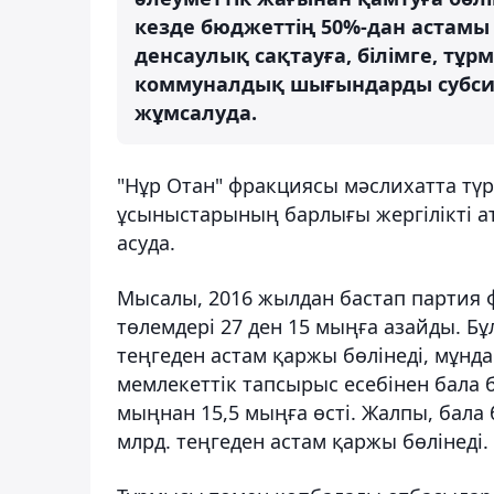
кезде бюджеттің 50%-дан астамы
денсаулық сақтауға, білімге, тұ
коммуналдық шығындарды субсид
жұмсалуда.
"Нұр Отан" фракциясы мәслихатта түр
ұсыныстарының барлығы жергілікті ат
асуда.
Мысалы, 2016 жылдан бастап партия
төлемдері 27 ден 15 мыңға азайды. Б
теңгеден астам қаржы бөлінеді, мұнд
мемлекеттік тапсырыс есебінен бала 
мыңнан 15,5 мыңға өсті. Жалпы, бал
млрд. теңгеден астам қаржы бөлінеді. 