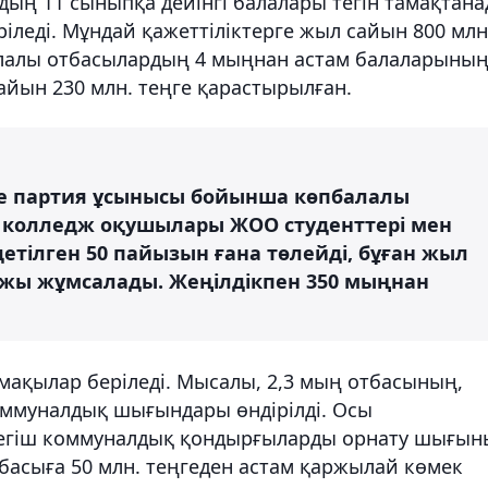
ың 11 сыныпқа дейінгі балалары тегін тамақтан
іледі. Мұндай қажеттіліктерге жыл сайын 800 млн
алалы отбасылардың 4 мыңнан астам балаларыны
айын 230 млн. теңге қарастырылған.
нде партия ұсынысы бойынша көпбалалы
, колледж оқушылары ЖОО студенттері мен
тілген 50 пайызын ғана төлейді, бұған жыл
ржы жұмсалады. Жеңілдікпен 350 мыңнан
мақылар беріледі. Мысалы, 2,3 мың отбасының,
ммуналдық шығындары өндірілді. Осы
тегіш коммуналдық қондырғыларды орнату шығын
отбасыға 50 млн. теңгеден астам қаржылай көмек