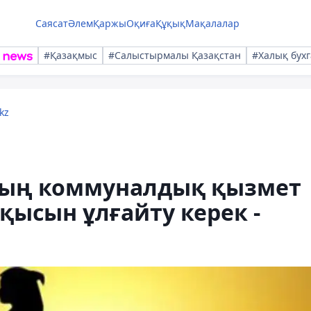
Саясат
Әлем
Қаржы
Оқиға
Құқық
Мақалалар
#Қазақмыс
#Салыстырмалы Қазақстан
#Халық бухг
kz
дың коммуналдық қызмет
қысын ұлғайту керек -