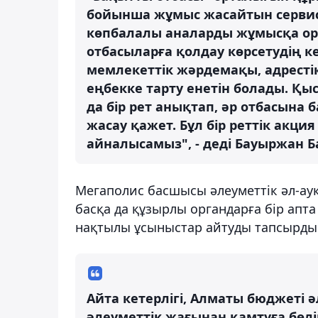
бойынша жұмыс жасайтын сервис
көпбалалы аналарды жұмысқа ор
отбасыларға қолдау көрсетудің 
мемлекеттік жәрдемақы, адрестік
еңбекке тарту енетін болады. Қы
да бір рет анықтап, әр отбасына б
жасау қажет. Бұл бір реттік акция 
айналысамыз", - деді Бауыржан Б
Мегаполис басшысы әлеуметтік әл-ау
басқа да құзырлы органдарға бір ап
нақтылы ұсыныстар айтуды тапсырды
Айта кетерлігі, Алматы бюджеті 
әлеуметтік жағынан қамтуға бөлін