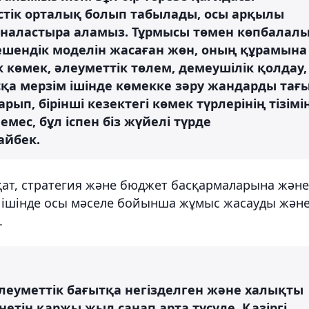
тік орталық болып табылады, осы арқылы
наластыра аламыз. Тұрмысы төмен көпбалал
кешендік моделін жасаған жөн, оның құрамына
 көмек, әлеуметтік төлем, демеушілік қолдау,
сқа мерзім ішінде көмекке зәру жандарды тағ
арып, бірінші кезектегі көмек түрлерінің тізімі
емес, бұл іспен біз жүйелі түрде
айбек.
қат, стратегия және бюджет басқармаларына және
та ішінде осы мәселе бойынша жұмыс жасауды жән
.
әлеуметтік бағытқа негізделген және халықты
етін қаржы жыл санап арта түсуде. Қазіргі