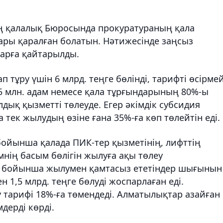
ң қалалық Бюросында прокуратураның қала
ары қаралған болатын. Нәтижесінде заңсыз
ларға қайтарылды.
 тұру үшін 6 млрд. теңге бөлінді, тарифті өсірмей
 1,5 млн. адам немесе қала тұрғындарының 80%-ы
ық қызметті төлеуде. Егер әкімдік субсидия
тек жылудың өзіне ғана 35%-ға көп төлейтін еді.
йынша қалада ПИК-тер қызметінің, лифттің
нің басым бөлігін жылуға ақы төлеу
 бойынша жылумен қамтасыз ететіндер шығынын
 1,5 млрд. теңге бөлуді жоспарлаған еді.
 тарифі 18%-ға төмендеді. Алматылықтар азайған
дерді көрді.