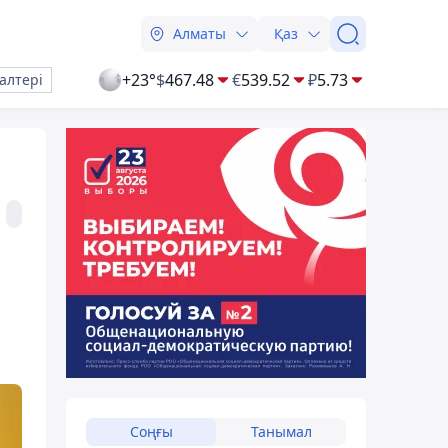
Алматы
Қаз
+23°
$
467.48
€
539.52
₽
5.73
алтері
Соңғы
Танымал