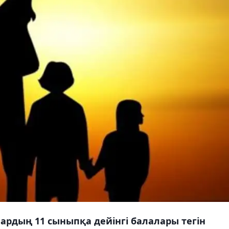
рдың 11 сыныпқа дейінгі балалары тегін