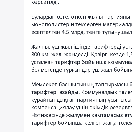
көрсетілді.
Бұлардан өзге, өткен жылы партияны
монополистерін тексерген материалд
есептелген 4,5 млрд. теңге тұтынушы
Жалпы, үш жыл ішінде тарифтерді ұстап
800 км. желі жөнделді. Қазіргі кезде
ұсталған тарифтер бойынша коммуналд
бөлмегенде тұрғындар үш жыл бойына 
Мемлекет басшысының тапсырмасы бо
тарифтері азайды. Коммуналдық төлем
құрайтындықтан партияның ұсынысы
компенсациялау үшін әкімдік резервтен
Нәтижесінде жылумен қамтамасыз ету
тарифтер бойынша келген жаңа төлем