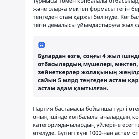
Тұрмысы төмен көпбалалы отбасылард
және оларға мектеп формасы тегін бер
теңгеден стам қаржы бөлінуде. Көпб
тегін демалысы ұйымдастыруға жыл с
Бұлардан өзге, соңғы 4 жыл іші
отбасылардың мүшелері, мектеп
зейнеткерлер жолақының жеңілде
сайын 5 млрд теңгеден астам қа
астам адам қамтылған.
Партия бастамасы бойынша түрлі өте
оның ішінде көпбалалы аналардың ко
категориядағылардың үйлеріне есеп
өтелуде. Бүгінгі күні 1000-нан астам 