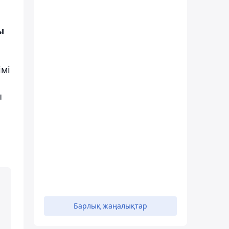
ы
мі
ы
Барлық жаңалықтар