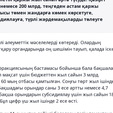
 немесе 200 млрд. теңгеден астам қаржы
рмысы төмен жандарға көмек көрсетуге,
иялауға, түрлі жәрдемақыларды төлеуге
лі әлеуметтік мәселелерді көтереді. Олардың
қару органдарында оң шешімін тауып, қалада іск
 фракциясының бастамасы бойынша бала бақшал
ұл мақсат үшін бюджеттен жыл сайын 3 млрд.
а 60 мың отбасы қамтылған. Соңғы төрт жыл ішінд
бақшадағы орындар саны 3 есе артты немесе 4,7
а бақша орындарын субсидиялау үшін жыл сайын 1
Бұл цифр үш жыл ішінде 2 есе өсті.