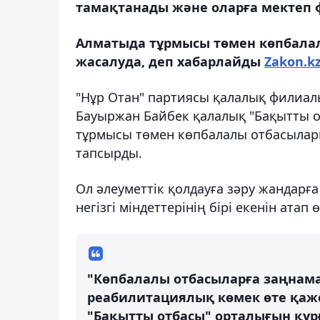
тамақтанады және оларға мектеп ф
Алматыда тұрмысы төмен көпбалал
жасалуда, деп хабарлайды
Zakon.k
"Нұр Отан" партиясы қалалық филиал
Бауыржан Байбек қалалық "Бақытты о
тұрмысы төмен көпбалалы отбасылары
тапсырды.
Ол әлеуметтік қолдауға зәру жандарғ
негізгі міндеттерінің бірі екенін атап ө
"Көпбалалы отбасыларға заңнам
реабилитациялық көмек өте қаже
"Бақытты отбасы" орталығын құр