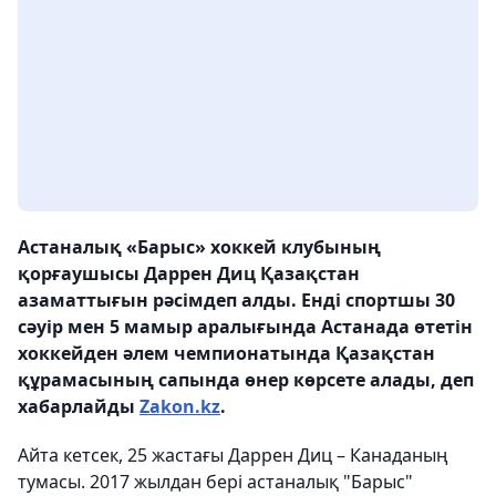
Астаналық «Барыс» хоккей клубының
қорғаушысы Даррен Диц Қазақстан
азаматтығын рәсімдеп алды. Енді спортшы 30
сәуір мен 5 мамыр аралығында Астанада өтетін
хоккейден әлем чемпионатында Қазақстан
құрамасының сапында өнер көрсете алады, деп
хабарлайды
Zakon.kz
.
Айта кетсек, 25 жастағы Даррен Диц – Канаданың
тумасы. 2017 жылдан бері астаналық "Барыс"