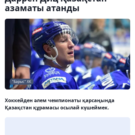
азаматы атанды
"Барыс" ХК
Хоккейден әлем чемпионаты қарсаңында
Қазақстан құрамасы осылай күшеймек.