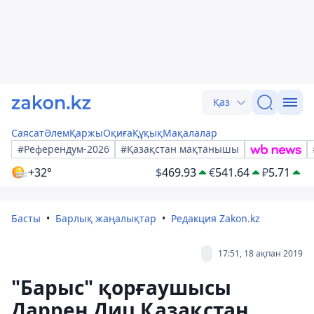
Қаз
Саясат
Әлем
Қаржы
Оқиға
Құқық
Мақалалар
#Референдум-2026
#Қазақстан мақтанышы
+32°
$
469.93
€
541.64
₽
5.71
Басты
Барлық жаңалықтар
Редакция Zakon.kz
17:51, 18 ақпан 2019
"Барыс" қорғаушысы
Даррен Диц Қазақстан