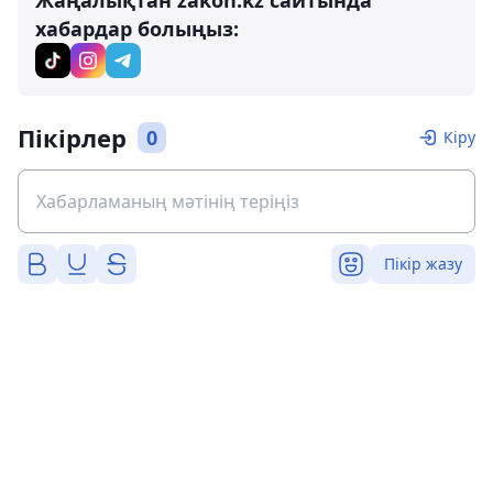
Жаңалықтан zakon.kz сайтында
хабардар болыңыз:
Пікірлер
0
Кіру
Пікір жазу