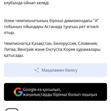
клубында ойнап келеді.
Әлем чемпионатының бірінші дивизиондағы "A"
тобының ойындары Астанада тұңғыш рет өткелі
отыр.
Чемпионатқа Қазақстан, Белоруссия, Словения,
Литва, Венгрия және Оңтүстік Корея құрамалары
қатысады.
Мақаламен бөлісу
Google-ға қосылып,
жаңалықтарды бірінші болып оқыңыз