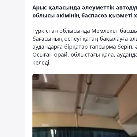
Арыс қаласында әлеуметтік автодү
облысы әкімінің баспасөз қызметі 
Түркістан облысында Мемлекет басшы
бағасының өспеуі қатаң бақылауға а
аудандарға бірқатар тапсырма беріп, 
Осыған орай, облыстағы қала, ауданд
келеді.