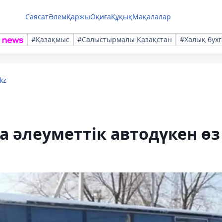
Саясат
Әлем
Қаржы
Оқиға
Құқық
Мақалалар
#Қазақмыс
#Салыстырмалы Қазақстан
#Халық бухг
kz
а әлеуметтік автодүкен өз