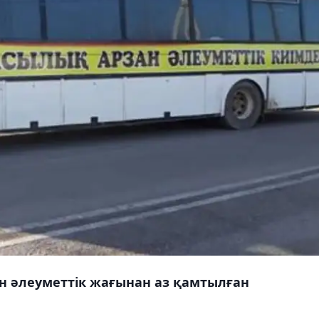
н әлеуметтік жағынан аз қамтылған