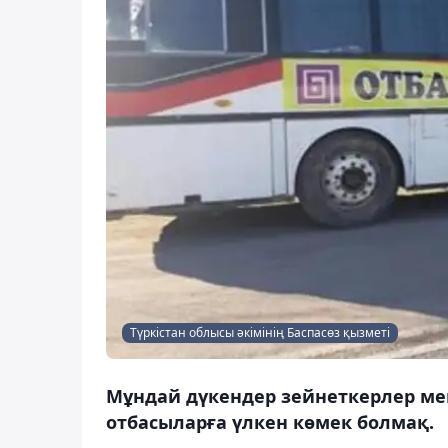
Түркістан облысы әкімінің Баспасөз қызметі
Мұндай дүкендер зейнеткерлер ме
отбасыларға үлкен көмек болмақ.