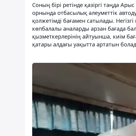
Соның бірі ретінде қазіргі таңда Арыс
орнында отбасылық әлеуметтік автод
қолжетімді бағамен сатылады. Негізгі
көпбалалы аналарды арзан бағада бал
қызметкерлерінің айтуынша, киім ба
қатары алдағы уақытта артатын болад