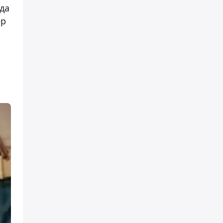
уда
ер