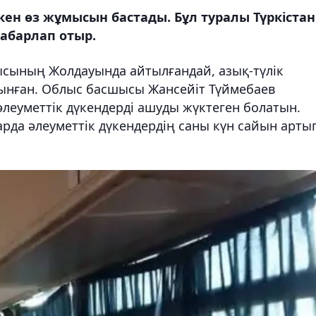
кен өз жұмысын бастады. Бұл туралы Түркістан
хабарлап отыр.
сының Жолдауында айтылғандай, азық-түлік
лынған. Облыс басшысы Жансейіт Түймебаев
әлеуметтік дүкендерді ашуды жүктеген болатын.
арда әлеуметтік дүкендердің саны күн сайын арты