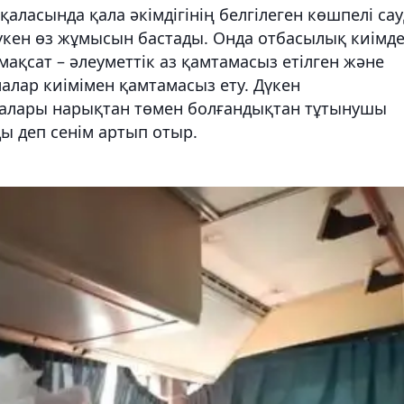
 қаласында қала әкімдігінің белгілеген көшпелі са
үкен өз жұмысын бастады. Онда отбасылық киімд
 мақсат – әлеуметтік аз қамтамасыз етілген және
алар киімімен қамтамасыз ету. Дүкен
ғалары нарықтан төмен болғандықтан тұтынушы
ы деп сенім артып отыр.