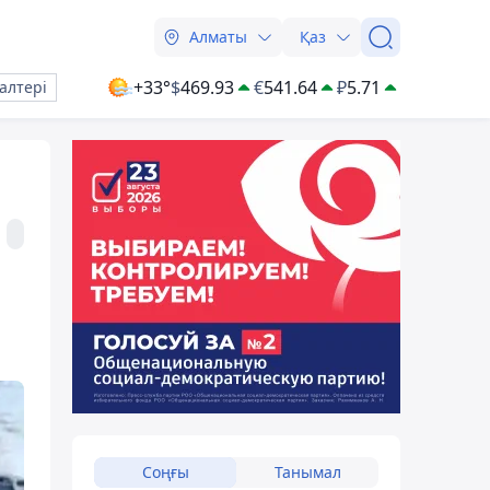
Алматы
Қаз
+33°
$
469.93
€
541.64
₽
5.71
алтері
Соңғы
Танымал