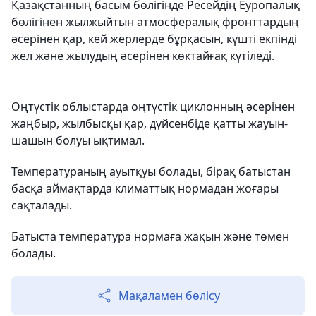
Қазақстанның басым бөлігінде Ресейдің Еуропалық
бөлігінен жылжыйтын атмосфералық фронттардың
әсерінен қар, кей жерлерде бұрқасын, күшті екпінді
жел және жылудың әсерінен көктайғақ күтіледі.
Оңтүстік облыстарда оңтүстік циклонның әсерінен
жаңбыр, жылбысқы қар, дүйсенбіде қатты жауын-
шашын болуы ықтимал.
Температураның ауытқуы болады, бірақ батыстан
басқа аймақтарда климаттық нормадан жоғары
сақталады.
Батыста температура нормаға жақын және төмен
болады.
Мақаламен бөлісу