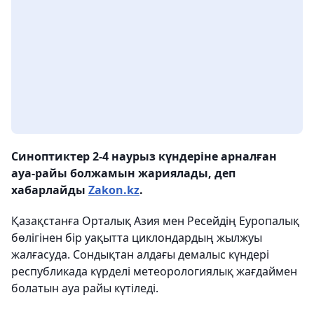
Синоптиктер 2-4 наурыз күндеріне арналған
ауа-райы болжамын жариялады, деп
хабарлайды
Zakon.kz
.
Қазақстанға Орталық Азия мен Ресейдің Еуропалық
бөлігінен бір уақытта циклондардың жылжуы
жалғасуда. Сондықтан алдағы демалыс күндері
республикада күрделі метеорологиялық жағдаймен
болатын ауа райы күтіледі.