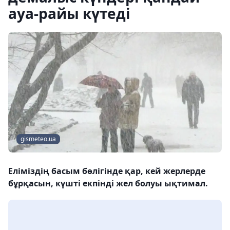
ауа-райы күтеді
gismeteo.ua
Еліміздің басым бөлігінде қар, кей жерлерде
бұрқасын, күшті екпінді жел болуы ықтимал.