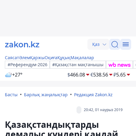
Қаз
Саясат
Әлем
Қаржы
Оқиға
Құқық
Мақалалар
#Референдум-2026
#Қазақстан мақтанышы
+27°
$
466.08
€
538.56
₽
5.65
Басты
Барлық жаңалықтар
Редакция Zakon.kz
20:42, 01 наурыз 2019
Қазақстандықтарды
демалыс күндері қандай