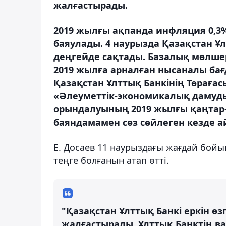
жалғастырады.
2019 жылғы ақпанда инфляция 0,3
баяулады. 4 наурызда Қазақстан Ұ
деңгейде сақтады. Базалық мөлш
2019 жылға арналған нысаналы бағ
Қазақстан Ұлттық Банкінің Төрағас
«Әлеуметтік-экономикалық дамуд
орындалуының 2019 жылғы қаңтар
баяндамамен сөз сөйлеген кезде а
Е. Досаев 11 наурыздағы жағдай бойы
теңге болғанын атап өтті.
"Қазақстан Ұлттық Банкі еркін ө
жалғастырады. Ұлттық Банктің в