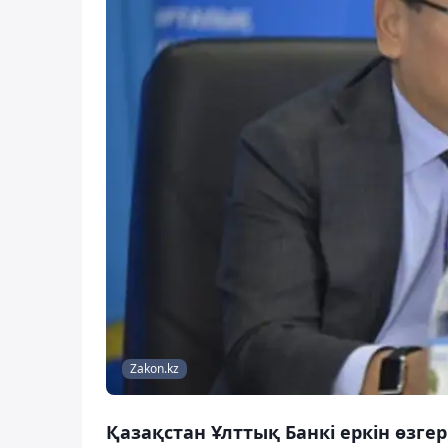
Zakon.kz
Қазақстан Ұлттық Банкі еркін өзг