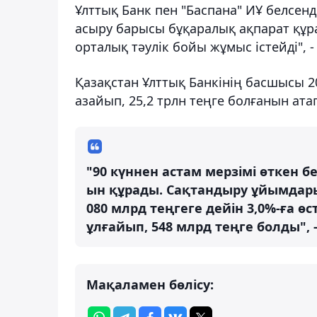
Ұлттық Банк пен "Баспана" ИҰ белсенд
асыру барысы бұқаралық ақпарат құрал
орталық тәулік бойы жұмыс істейді", - 
Қазақстан Ұлттық Банкінің басшысы 2
азайып, 25,2 трлн теңге болғанын атап
"90 күннен астам мерзімі өткен б
ын құрады. Сақтандыру ұйымдар
080 млрд теңгеге дейін 3,0%-ға өс
ұлғайып, 548 млрд теңге болды", 
Мақаламен бөлісу: