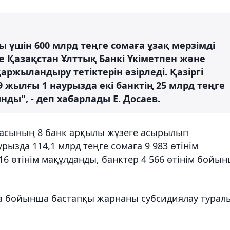
үшін 600 млрд теңге сомаға ұзақ мерзімді
де Қазақстан Ұлттық Банкі Үкіметпен және
ржыландыру тетіктерін әзірледі. Қазіргі
9 жылғы 1 наурызда екі банктің 25 млрд теңге
ды", - деп хабарлады Е. Досаев.
амасының 8 банк арқылы жүзеге асырылып
рызда 114,1 млрд теңге сомаға 9 983 өтінім
16 өтінім мақұлданды, банктер 4 566 өтінім бойы
ама бойынша бастапқы жарнаны субсидиялау турал