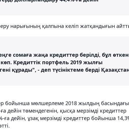
беру нарығының қалпына келіп жатқандығын айтт
ңге сомаға жаңа кредиттер берілді, бұл өткен
көп. Кредиттік портфель 2019 жылғы
ені құрады", - деп түсініктеме берді Қазақста
тер бойынша мөлшерлеме 2018 жылдың басындағы
ға дейін төмендегенін, қысқа мерзімді кредиттер
ға дейін, ұзақ мерзімді кредиттер бойынша 14,3
тті.