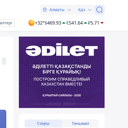
Алматы
Қаз
+32°
$
469.93
€
541.64
₽
5.71
алтері
Соңғы
Танымал