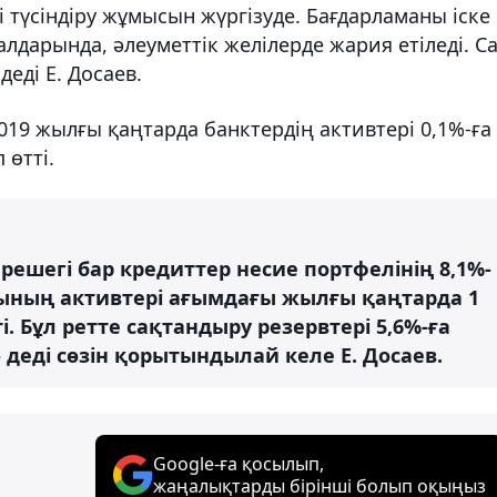
і түсіндіру жұмысын жүргізуде. Бағдарламаны іске
дарында, әлеуметтік желілерде жария етіледі. Сal
деді Е. Досаев.
019 жылғы қаңтарда банктердің активтері 0,1%-ға
 өтті.
ерешегі бар кредиттер несие портфелінің 8,1%-
ының активтері ағымдағы жылғы қаңтарда 1
ті. Бұл ретте сақтандыру резервтері 5,6%-ға
- деді сөзін қорытындылай келе Е. Досаев.
Google-ға қосылып,
жаңалықтарды бірінші болып оқыңыз