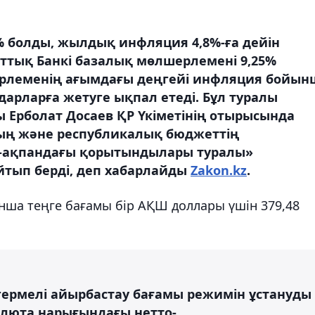
% болды, жылдық инфляция 4,8%-ға дейін
лттық Банкі базалық мөлшерлемені 9,25%
ерлеменің ағымдағы деңгейі инфляция бойын
дарларға жетуге ықпал етеді. Бұл туралы
ы Ерболат Досаев ҚР Үкіметінің отырысында
ың және республикалық бюджеттің
-ақпандағы қорытындылары туралы»
йтып берді, деп хабарлайды
Zakon.kz
.
нша теңге бағамы бір АҚШ доллары үшін 379,48
згермелі айырбастау бағамы режимін ұстануды
алюта нарығындағы нетто-