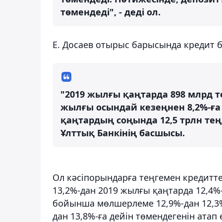
төмендеді", - деді ол.
Е. Досаев отырыс барысында кредит 
"2019 жылғы қаңтарда 898 млрд те
жылғы осындай кезеңнен 8,2%-ға 
қаңтардың соңында 12,5 трлн теңг
Ұлттық Банкінің басшысы.
Ол кәсіпорындарға теңгемен кредит
13,2%-дан 2019 жылғы қаңтарда 12,4%-
бойынша мөлшерлеме 12,9%-дан 12,3%-
дан 13,8%-ға дейін төмендегенін атап ө