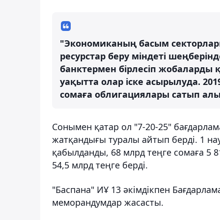
"Экономиканың басым секторлары 
ресурстар беру міндеті шеңберін
банктермен бірлесіп жобаларды қа
уақытта олар іске асырылуда. 201
сомаға облигациялары сатып алын
Сонымен қатар ол "7-20-25" бағдарл
жатқандығы туралы айтып берді. 1 нау
қабылданды, 68 млрд теңге сомаға 5 8
54,5 млрд теңге берді.
"Баспана" ИҰ 13 әкімдікпен Бағдарл
меморандумдар жасасты.