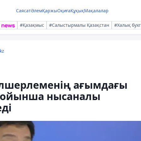
Саясат
Әлем
Қаржы
Оқиға
Құқық
Мақалалар
#Қазақмыс
#Салыстырмалы Қазақстан
#Халық бухг
kz
өлшерлеменің ағымдағы
бойынша нысаналы
еді