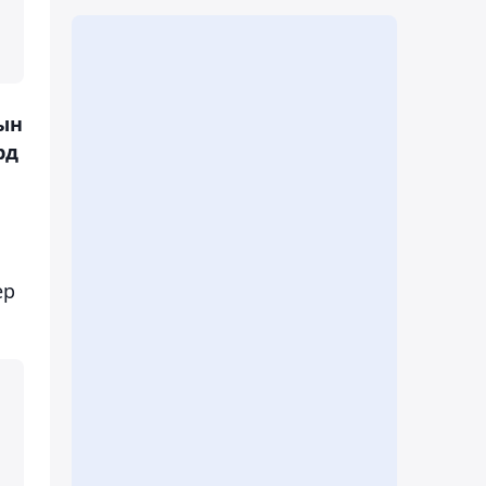
дын
рд
ер