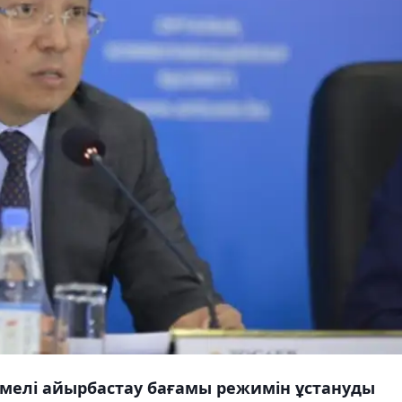
ермелі айырбастау бағамы режимін ұстануды