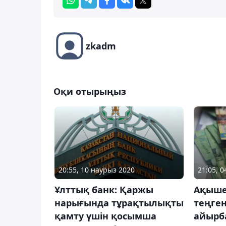
zkadm
Оқи отырыңыз
20:55, 10 наурыз 2020
21:05, 
Ұлттық банк: Қаржы
Ақышев
нарығында тұрақтылықты
теңген
қамту үшін қосымша
айырб