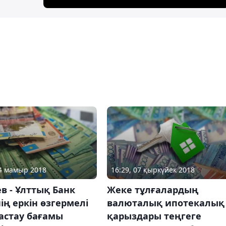
04 мамыр 2018
16:29, 07 қыркүйек 2018
 - Ұлттық Банк
Жеке тұлғалардың
ің еркін өзгермелі
валюталық ипотекалық
астау бағамы
қарыздары теңгеге