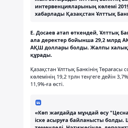
интервенцияларының көлемі 2019
хабарлады Қазақстан Ұлттық Бан
Е. Досаев атап өткендей, Ұлттық Б
ала деректер бойынша 29,2 млрд А
АҚШ доллары болды. Жалпы халық
құрады.
Қазақстан Ұлттық Банкінің Төрағасы 
көлемінің 19,2 трлн теңгеге дейін 3,7
11,9%-ға өсті.
«Көп жағдайда мұндай өсу "Цесн
іске асыруға байланысты болды.
төмендеді. Нәтижесінде, депозит