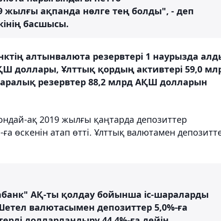
 жылғы ақпанда нөлге тең болды", - деп
кінің басшысы.
анктің алтынвалюта резервтері 1 наурызда ал
ҚШ доллары, Ұлттық қордың активтері 59,0 мл
аралық резервтер 88,2 млрд АҚШ долларын
сондай-ақ 2019 жылғы қаңтарда депозиттер
%-ға өскенін атап өтті. Ұлттық валютамен депозитт
абанк" АҚ-ты қолдау бойынша іс-шараларды
 Шетел валютасымен депозиттер 5,0%-ға
терді долларландыру 44,4%-ға дейін