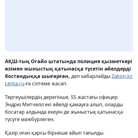
АҚШ-тың Огайо штатында полиция қызметкері
өзімен жыныстық қатынасқа түсетін әйелдерді
бостандыққа шығарған,
деп хабарлайды
Zakon.kz
Lenta.ru
-ға сілтеме жасап.
Тергеушілердің дерегінше, 55 жастағы офицер
Эндрю Митчелл екі әйелді қамауға алып, оларды
босатар алдында екеуін де жыныстық қатынасқа
түсуге мәжбүрлеген.
Қазір оған қарсы бірнеше айып тағылды.