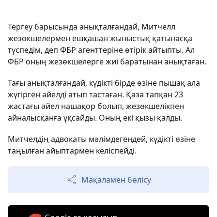
Тергеу барысында анықталғандай, Митчелл
жезөкшелермен ешқашан жыныстық қатынасқа
түспедім, деп ФБР агенттеріне өтірік айтыпты. Ал
ФБР оның жезөкшелерге жиі баратынан анықтаған.
Тағы анықталғандай, күдікті бірде өзіне пышақ ала
жүгірген әйелді атып тастаған. Қаза тапқан 23
жастағы әйел нашақор болып, жезөкшелікпен
айналысқанға ұқсайды. Оның екі қызы қалды.
Митчелдің адвокаты мәлімдегендей, күдікті өзіне
таңылған айыптармен келіспейді.
Мақаламен бөлісу