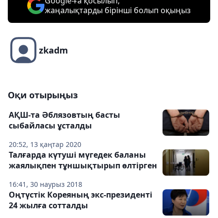
Google-ға қосылып,
жаңалықтарды бірінші болып оқыңыз
zkadm
Оқи отырыңыз
АҚШ-та Әблязовтың басты
сыбайласы ұсталды
20:52, 13 қаңтар 2020
Талғарда күтуші мүгедек баланы
жаялықпен тұншықтырып өлтірген
16:41, 30 наурыз 2018
Оңтүстік Кореяның экс-президенті
24 жылға сотталды