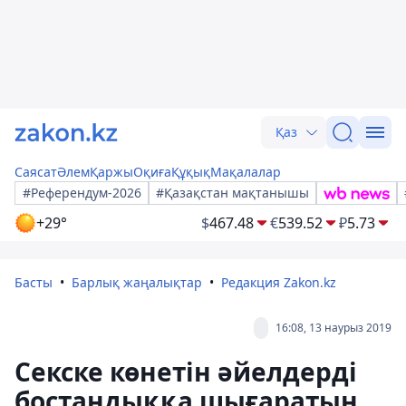
Қаз
Саясат
Әлем
Қаржы
Оқиға
Құқық
Мақалалар
#Референдум-2026
#Қазақстан мақтанышы
+29°
$
467.48
€
539.52
₽
5.73
Басты
Барлық жаңалықтар
Редакция Zakon.kz
16:08, 13 наурыз 2019
Секске көнетін әйелдерді
бостандыққа шығаратын