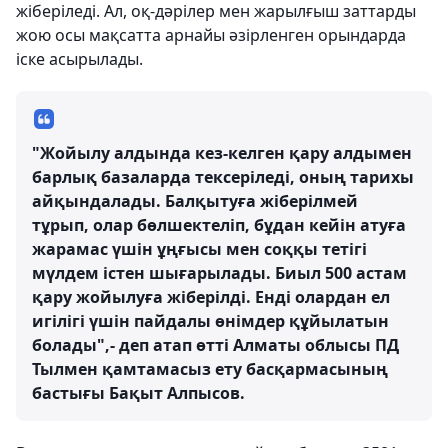
жіберіледі. Ал, оқ-дәрілер мен жарылғыш заттарды
жою осы мақсатта арнайы әзірленген орындарда
іске асырылады.
"Жойылу алдында кез-келген қару алдымен
барлық базаларда тексеріледі, оның тарихы
айқындалады. Балқытуға жіберілмей
тұрып, олар бөлшектеліп, бұдан кейін атуға
жарамас үшін ұңғысы мен соққы тетігі
мүлдем істен шығарылады. Биыл 500 астам
қару жойылуға жіберілді. Енді олардан ел
игілігі үшін пайдалы өнімдер құйылатын
болады",- деп атап өтті Алматы облысы ПД
Тылмен қамтамасыз ету басқармасының
бастығы Бақыт Алпысов.