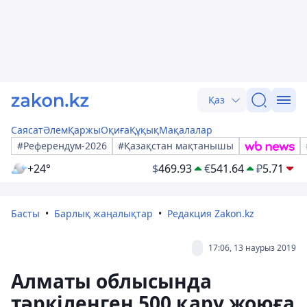
Қаз
Саясат
Әлем
Қаржы
Оқиға
Құқық
Мақалалар
#Референдум-2026
#Қазақстан мақтанышы
+24°
$
469.93
€
541.64
₽
5.71
Басты
Барлық жаңалықтар
Редакция Zakon.kz
17:06, 13 наурыз 2019
Алматы облысында
тәркіленген 500 қару жоюға