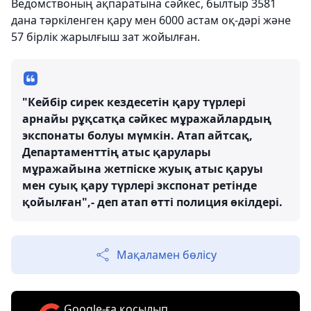
Ведомствоның ақпаратына сәйкес, былтыр 3581
дана тәркіленген қару мен 6000 астам оқ-дәрі және
57 бірлік жарылғыш зат жойылған.
"Кейбір сирек кездесетін қару түрлері
арнайы рұқсатқа сәйкес мұражайлардың
экспонаты болуы мүмкін. Атап айтсақ,
Департаменттің атыс қарулары
мұражайына жетпіске жуық атыс қаруы
мен суық қару түрлері экспонат ретінде
қойылған",- деп атап өтті полиция өкілдері.
Мақаламен бөлісу
Google-ға қосылып,