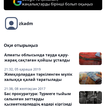
жаңалықтарды бірінші болып оқыңыз
zkadm
Оқи отырыңыз
Алматы облысында тауда қару-
жарақ сақтаған қойшы ұсталды
21:32, 05 қараша 2019
Жемқорлардан тәркіленген мүлік
xалыққа қалай таратылады
21:38, 08 желтоқсан 2017
Бас прокуратура: Түрмеге тыйым
салынған заттарды
қызметкерлердің өздері кіргізеді