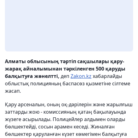
Алматы облысының тәртіп сақшылары қару-
жарақ айналымынан тәркіленген 500 қаруды
балқытуға жөнелтті,
деп
Zakon.kz
хабарлайды
облыстық полицияның баспасөз қызметіне сілтеме
жасап.
Қару арсеналын, оның оқ-дәрілерін және жарылғыш
заттарды жою - комиссияның қатаң бақылауында
жүзеге асырылады. Полицейлер алдымен оларды
бөлшектейді, сосын арамен кеседі. Жиналған
бөлшектер қаруланған күзет көмегімен балқытуға