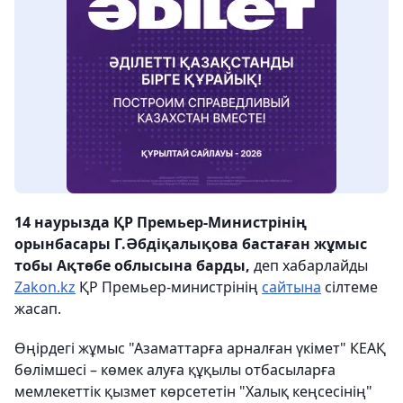
14 наурызда ҚР Премьер-Министрінің
орынбасары Г.Әбдіқалықова бастаған жұмыс
тобы Ақтөбе облысына барды,
деп хабарлайды
Zakon.kz
ҚР Премьер-министрінің
сайтына
сілтеме
жасап.
Өңірдегі жұмыс "Азаматтарға арналған үкімет" КЕАҚ
бөлімшесі – көмек алуға құқылы отбасыларға
мемлекеттік қызмет көрсететін "Халық кеңсесінің"