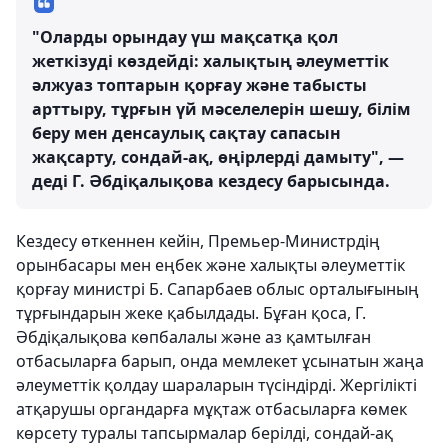
"Оларды орындау үш мақсатқа қол
жеткізуді көздейді: халықтың әлеуметтік
әлжуаз топтарын қорғау және табысты
арттыру, тұрғын үй мәселелерін шешу, білім
беру мен денсаулық сақтау сапасын
жақсарту, сондай-ақ, өңірлерді дамыту", —
деді Г. Әбдіқалықова кездесу барысында.
Кездесу өткеннен кейін, Премьер-Министрдің
орынбасары мен еңбек және халықты әлеуметтік
қорғау министрі Б. Сапарбаев облыс орталығының
тұрғындарын жеке қабылдады. Бұған қоса, Г.
Әбдіқалықова көпбалалы және аз қамтылған
отбасыларға барып, онда мемлекет ұсынатын жаңа
әлеуметтік қолдау шараларын түсіндірді. Жергілікті
атқарушы органдарға мұқтаж отбасыларға көмек
көрсету туралы тапсырмалар берілді, сондай-ақ