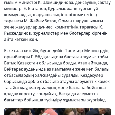
ғылым министрі К. Шәмшидинова, денсаулық сақтау
министрі Е. Біртанов, Құрылыс және тұрғын үй-
коммуналдық шаруашылық істері комитетінің
төрағасы М. Жайымбетов, Орман шаруашылығы
және жануарлар дүниесі комитетінің төрағасы Қ.
Рыскелдинов, журналистер мен блогерлер кіргенін
айта кеткен жөн.
Еске сала кетейік, бұған дейін Премьер-Министрдің
орынбасары Г. Әбдіқалықова бастаған жұмыс тобы
Батыс Қазақстан облысында болды. Атап айтқанда,
Бәйтерек ауданында аз қамтылған және көп балалы
отбасылардың хал-жағдайы сұралды. Кездесулер
барысында әрбір отбасыға атаулы әлеуметтік көмек
тағайындау, материалдық және баспана бойынша
қолдау көрсету, сондай-ақ, басқа да әлеуметтік
бағыттар бойынша түсіндіру жұмыстары жүргізілді.