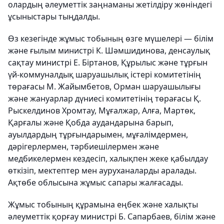
олардың әлеуметтік заңнаманы жетілдіру жөніндегі
ұсыныстары тыңдалды.
Өз кезегінде жұмыс тобының өзге мүшелері — білім
және ғылым министрі К. Шәмшидинова, денсаулық
сақтау министрі Е. Біртанов, Құрылыс және тұрғын
үй-коммуналдық шаруашылық істері комитетінің
төрағасы М. Жайымбетов, Орман шаруашылығы
және жануарлар дүниесі комитетінің төрағасы Қ.
Рыскелдинов Хромтау, Мұғалжар, Алға, Мартөк,
Қарғалы және Қобда аудандарына барып,
ауылдардың тұрғындарымен, мұғалімдермен,
дәрігерлермен, тәрбиешілермен және
медбикелермен кездесіп, халықпен жеке қабылдау
өткізіп, мектептер мен ауруханаларды аралады.
Ақтөбе облысына жұмыс сапары жалғасады.
Жұмыс тобының құрамына еңбек және халықты
әлеуметтік қорғау министрі Б. Сапарбаев, білім және