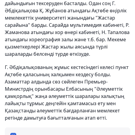
дайындығын тексеруден басталды. Одан соң Г.
Әбдіқалықова Қ. Жұбанов атындағы Ақтөбе өңірлік
мемлекеттік университеті жанындағы "Жастар
сарайына" барды. Сарайда мультимедия кабинеті, Р.
Жаманова атындағы хор өнері кабинеті, Н. Тапалова
атындағы хореография залы және т.б. бар. Мекеме
қызметкерлері Жастар жылы аясында түрлі
шараларды белсенді түрде өткізуде.
Г. Әбдіқалықованың жұмыс кестесіндегі келесі пункт
Ақтөбе қаласының халқымен кездесу болды.
Азаматтар алдында сөз сөйлеген Премьер-
Министрдің орынбасары Елбасының "Әлеуметтік
қамқорлық" жаңа әлеуметтік шаралары халықтың
лайықты тұрмыс деңгейін қамтамасыз ету мен
Қазақстанды әлеуметтік бағдарланған мемлекет
ретінде дамытуға бағытталғанын атап өтті.