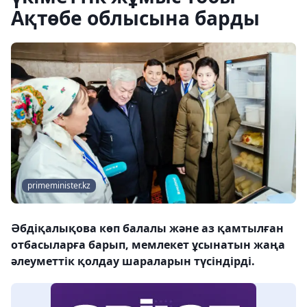
Ақтөбе облысына барды
primeminister.kz
Әбдіқалықова көп балалы және аз қамтылған
отбасыларға барып, мемлекет ұсынатын жаңа
әлеуметтік қолдау шараларын түсіндірді.