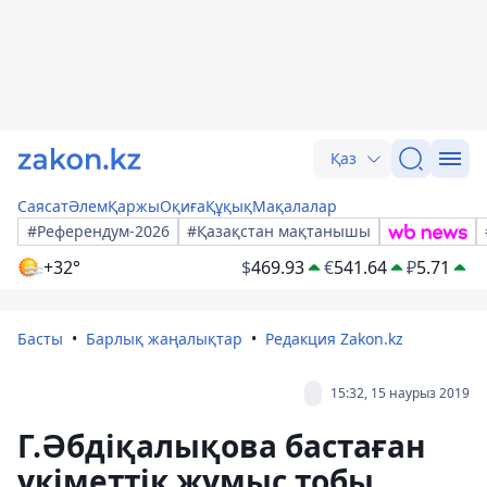
Қаз
Саясат
Әлем
Қаржы
Оқиға
Құқық
Мақалалар
#Референдум-2026
#Қазақстан мақтанышы
+32°
$
469.93
€
541.64
₽
5.71
Басты
Барлық жаңалықтар
Редакция Zakon.kz
15:32, 15 наурыз 2019
Г.Әбдіқалықова бастаған
үкіметтік жұмыс тобы