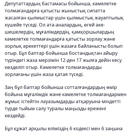
Депутаттардың бастамасы бойынша, кәмелетке
толмағандарға қатысты жыныстық сипатта
жасалған қылмыстар үшін қылмыстық жауаптылық
күшейе түседі. Ол ата-аналардың, өгей әке-
шешелердің, мұғалімдердің, қамқоршылардың
кәмелетке толмағандарға қатысты зорлау және
зорлық әрекеттері үшін жазаға байланысты болып
отыр. Бұл баптар бойынша бостандықтан айыру
түріндегі жаза мерзімін 12-ден 17 жылға дейін кесу
көзделіп отыр. Кәмелетке толмағандарды
зорлағаны үшін жаза қатая түседі.
Заң бұл баптар бойынша сотталғандардың өмір
бойына мұғалімдік және кәмелетке толмағандармен
жұмыс істейтін лауазымдарды атқаруына міндетті
түрде тыйым салу туралы маңызды ережені
көздейді.
Бұл құжат арқылы еліміздің 6 кодексі мен 6 заңына