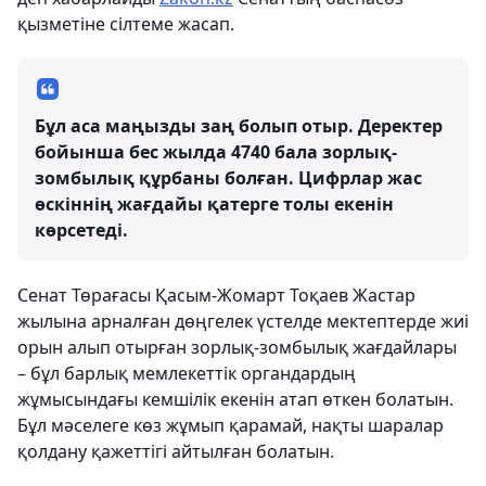
қызметіне сілтеме жасап.
Бұл аса маңызды заң болып отыр. Деректер
бойынша бес жылда 4740 бала зорлық-
зомбылық құрбаны болған. Цифрлар жас
өскіннің жағдайы қатерге толы екенін
көрсетеді.
Сенат Төрағасы Қасым-Жомарт Тоқаев Жастар
жылына арналған дөңгелек үстелде мектептерде жиі
орын алып отырған зорлық-зомбылық жағдайлары
– бұл барлық мемлекеттік органдардың
жұмысындағы кемшілік екенін атап өткен болатын.
Бұл мәселеге көз жұмып қарамай, нақты шаралар
қолдану қажеттігі айтылған болатын.