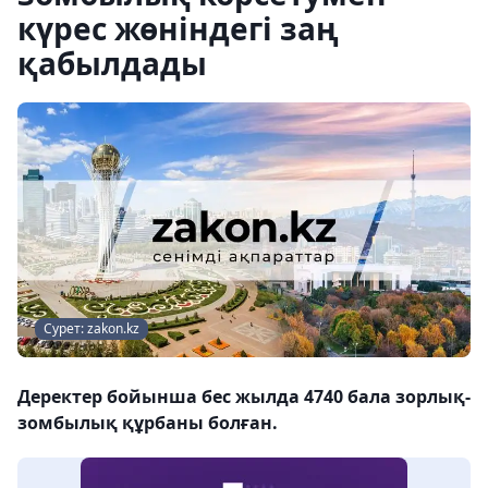
күрес жөніндегі заң
қабылдады
Сурет: zakon.kz
Деректер бойынша бес жылда 4740 бала зорлық-
зомбылық құрбаны болған.