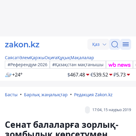
Қаз
Саясат
Әлем
Қаржы
Оқиға
Құқық
Мақалалар
#Референдум-2026
#Қазақстан мақтанышы
+24°
$
467.48
€
539.52
₽
5.73
Басты
Барлық жаңалықтар
Редакция Zakon.kz
17:04, 15 наурыз 2019
Сенат балаларға зорлық-
зомбылық көрсетумен