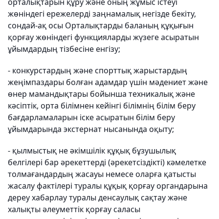
орталықтарын құру және оның жұмыс істеуі
жөніндегі ережелерді заңнамалық негізде бекіту,
сондай-ақ осы Орталықтарды баланың құқығын
қорғау жөніндегі функцияларды жүзеге асыратын
ұйымдардың тізбесіне енгізу;
- конкурстардың және спорттық жарыстардың
жеңімпаздары болған адамдар үшін мәдениет және
өнер мамандықтары бойынша техникалық және
кәсіптік, орта білімнен кейінгі білімнің білім беру
бағдарламаларын іске асыратын білім беру
ұйымдарында экстернат нысанында оқыту;
- қылмыстық не әкімшілік құқық бұзушылық
белгілері бар әрекеттерді (әрекетсіздікті) кәмелетке
толмағандардың жасауы немесе оларға қатысты
жасалу фактілері туралы құқық қорғау органдарына
дереу хабарлау туралы денсаулық сақтау және
халықты әлеуметтік қорғау саласы