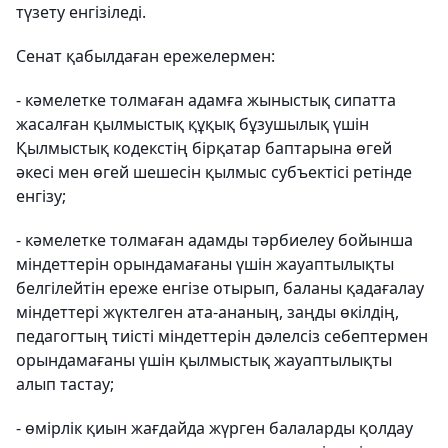
түзету енгізіледі.
Сенат қабылдаған ережелермен:
- кәмелетке толмаған адамға жыныстық сипатта
жасалған қылмыстық құқық бұзушылық үшін
Қылмыстық кодекстің бірқатар баптарына өгей
әкесі мен өгей шешесін қылмыс субъектісі ретінде
енгізу;
- кәмелетке толмаған адамды тәрбиелеу бойынша
міндеттерін орындамағаны үшін жауаптылықты
белгілейтін ереже енгізе отырып, баланы қадағалау
міндеттері жүктелген ата-ананың, заңды өкілдің,
педагогтың тиісті міндеттерін дәлелсіз себептермен
орындамағаны үшін қылмыстық жауаптылықты
алып тастау;
- өмірлік қиын жағдайда жүрген балаларды қолдау