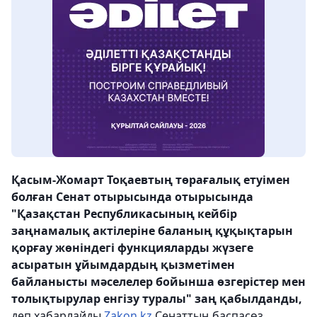
Қасым-Жомарт Тоқаевтың төрағалық етуімен
болған Сенат отырысында отырысында
"Қазақстан Республикасының кейбір
заңнамалық актілеріне баланың құқықтарын
қорғау жөніндегі функцияларды жүзеге
асыратын ұйымдардың қызметімен
байланысты мәселелер бойынша өзгерістер мен
толықтырулар енгізу туралы" заң қабылданды,
деп хабарлайды
Zakon.kz
Сенаттың баспасөз