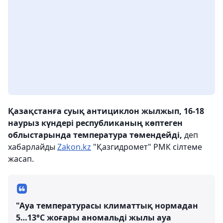
Қазақстанға суық антициклон жылжып, 16-18
наурыз күндері республиканың көптеген
облыстарында температура төмендейді,
деп
хабарлайды
Zakon.kz
"Қазгидромет" РМК сілтеме
жасап.
"Ауа температурасы климаттық нормадан
5…13°С жоғары аномальді жылы ауа