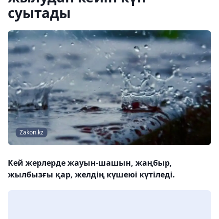
суытады
Zakon.kz
Кей жерлерде жауын-шашын, жаңбыр,
жылбызғы қар, желдің күшеюі күтіледі.