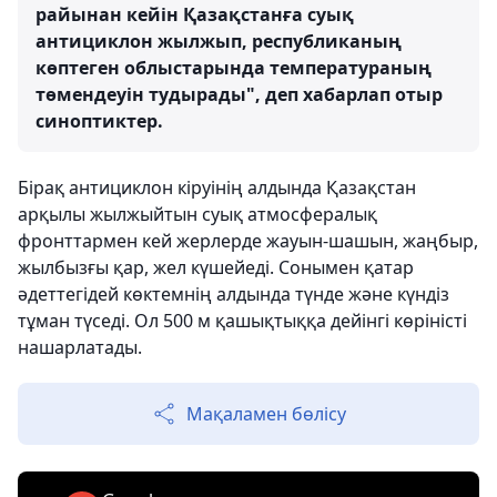
райынан кейін Қазақстанға суық
антициклон жылжып, республиканың
көптеген облыстарында температураның
төмендеуін тудырады", деп хабарлап отыр
синоптиктер.
Бірақ антициклон кіруінің алдында Қазақстан
арқылы жылжыйтын суық атмосфералық
фронттармен кей жерлерде жауын-шашын, жаңбыр,
жылбызғы қар, жел күшейеді. Сонымен қатар
әдеттегідей көктемнің алдында түнде және күндіз
тұман түседі. Ол 500 м қашықтыққа дейінгі көріністі
нашарлатады.
Мақаламен бөлісу