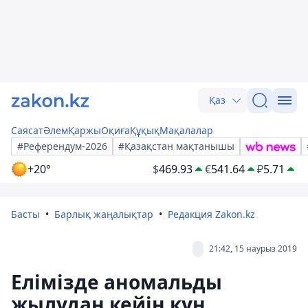
Қаз
Саясат
Әлем
Қаржы
Оқиға
Құқық
Мақалалар
#Референдум-2026
#Қазақстан мақтанышы
+20°
$
469.93
€
541.64
₽
5.71
Басты
Барлық жаңалықтар
Редакция Zakon.kz
21:42, 15 наурыз 2019
Елімізде аномальды
жылудан кейін күн