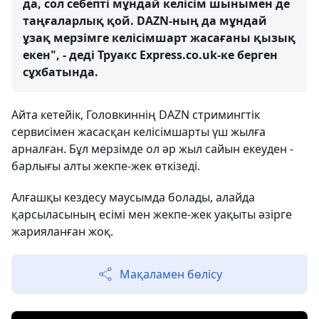
да, сол себепті мұндай келісім шынымен де
таңғаларлық қой. DAZN-ның да мұндай
ұзақ мерзімге келісімшарт жасағаны қызық
екен", - деді Труакс Express.co.uk-ке берген
сұхбатында.
Айта кетейік, Головкиннің DAZN стримингтік
сервисімен жасасқан келісімшарты үш жылға
арналған. Бұл мерзімде ол әр жыл сайын екеуден -
барлығы алты жекпе-жек өткізеді.
Алғашқы кездесу маусымда болады, алайда
қарсыласының есімі мен жекпе-жек уақыты әзірге
жарияланған жоқ.
Мақаламен бөлісу