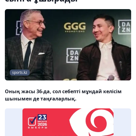
sports.kz
Оның жасы 36-да, сол себепті мұндай келісім
шынымен де таңғаларлық.