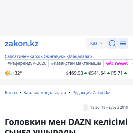
Қаз
Саясат
Әлем
Қаржы
Оқиға
Құқық
Мақалалар
#Референдум-2026
#Қазақстан мақтанышы
+32°
$
469.93
€
541.64
₽
5.71
Басты
Барлық жаңалықтар
Редакция Zakon.kz
18:36, 19 наурыз 2019
Головкин мен DAZN келісімі
сынға ұшырады