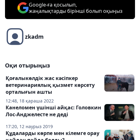
Google-ға қосылып,
жаңалықтарды бірінші болып оқыңыз
zkadm
Оқи отырыңыз
Қоғалыкөлдік жас кәсіпкер
ветеринариялық қызмет көрсету
орталығын ашты
12:48, 18 қараша 2022
Канеломен үшінші айқас: Головкин
Лос-Анджелесте не деді
17:20, 12 наурыз 2019
Құдаларды көрпе мен кілемге орау