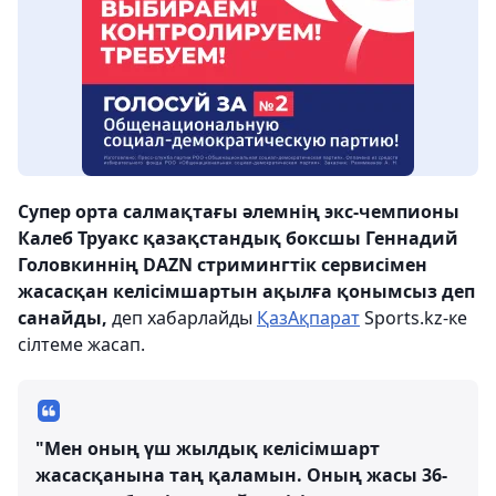
Супер орта салмақтағы әлемнің экс-чемпионы
Калеб Труакс қазақстандық боксшы Геннадий
Головкиннің DAZN стримингтік сервисімен
жасасқан келісімшартын ақылға қонымсыз деп
санайды,
деп хабарлайды
ҚазАқпарат
Sports.kz-ке
сілтеме жасап.
"Мен оның үш жылдық келісімшарт
жасасқанына таң қаламын. Оның жасы 36-