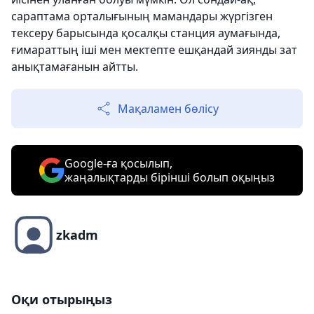
сараптама орталығының мамандары жүргізген
тексеру барысында қосалқы станция аумағында,
ғимараттың іші мен мектепте ешқандай зиянды зат
анықтамағанын айтты.
Мақаламен бөлісу
Google-ға қосылып,
жаңалықтарды бірінші болып оқыңыз
zkadm
Оқи отырыңыз