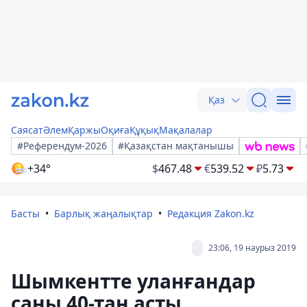
Қаз
Саясат
Әлем
Қаржы
Оқиға
Құқық
Мақалалар
#Референдум-2026
#Қазақстан мақтанышы
+34°
$
467.48
€
539.52
₽
5.73
Басты
Барлық жаңалықтар
Редакция Zakon.kz
23:06, 19 наурыз 2019
Шымкентте уланғандар
саны 40-тан асты