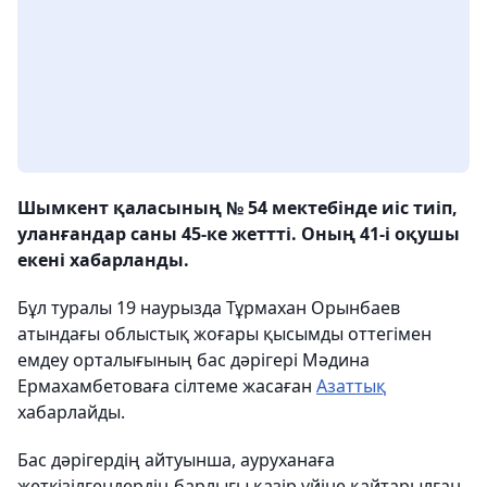
Шымкент қаласының № 54 мектебінде иіс тиіп,
уланғандар саны 45-ке жеттті. Оның 41-і оқушы
екені хабарланды.
Бұл туралы 19 наурызда Тұрмахан Орынбаев
атындағы облыстық жоғары қысымды оттегімен
емдеу орталығының бас дәрігері Мәдина
Ермахамбетоваға сілтеме жасаған
Азаттық
хабарлайды.
Бас дәрігердің айтуынша, ауруханаға
жеткізілгендердің барлығы қазір үйіне қайтарылған.