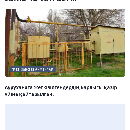
"ҚазТрансГаз Аймақ" АҚ
Ауруханаға жеткізілгендердің барлығы қазір
үйіне қайтарылған.