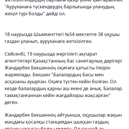
"Ауруханаға түскендердің барлығында уланудың
жеңіл түрі болды" дейді ол.
18 наурызда Шымкенттегі №54 мектепте 38 оқушы
газдан уланып, ауруханаға жеткізілген.
Сейсенбі, 19 наурызда жергілікті ақпарат
агенттіктері Қазақстанның бас санитарлық дәрігері
Жандарбек Бекшиннің оқиғаға қатысты пікірін
жариялады. Бекшин "Балалардың басы мен
асқазаны ауырған. Оқиға түстен кейін болған. Ол
кезде балалардың қарны аш екені де анық. Балалар
тамақтанғаннан кейін жағдайлары жақсарған"
деген.
Жандарбек Бекшиннің айтуынша, оқушылар жақын
маңдағы қосалқы станциядан шыққан газдың
иісінен уланған болуы мүмкін. Ол сондай-ақ,