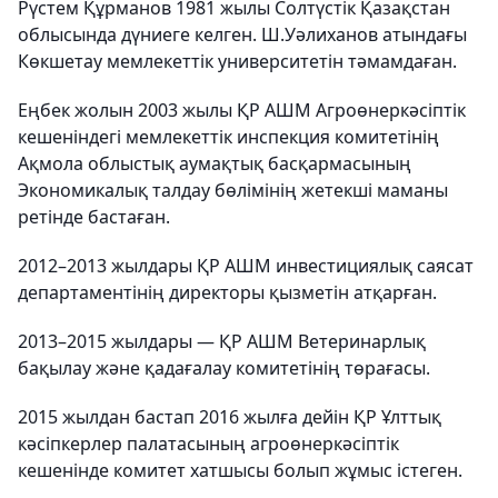
Рүстем Құрманов 1981 жылы Солтүстік Қазақстан
облысында дүниеге келген. Ш.Уәлиханов атындағы
Көкшетау мемлекеттік университетін тәмамдаған.
Еңбек жолын 2003 жылы ҚР АШМ Агроөнеркәсіптік
кешеніндегі мемлекеттік инспекция комитетінің
Ақмола облыстық аумақтық басқармасының
Экономикалық талдау бөлімінің жетекші маманы
ретінде бастаған.
2012–2013 жылдары ҚР АШМ инвестициялық саясат
департаментінің директоры қызметін атқарған.
2013–2015 жылдары — ҚР АШМ Ветеринарлық
бақылау және қадағалау комитетінің төрағасы.
2015 жылдан бастап 2016 жылға дейін ҚР Ұлттық
кәсіпкерлер палатасының агроөнеркәсіптік
кешенінде комитет хатшысы болып жұмыс істеген.