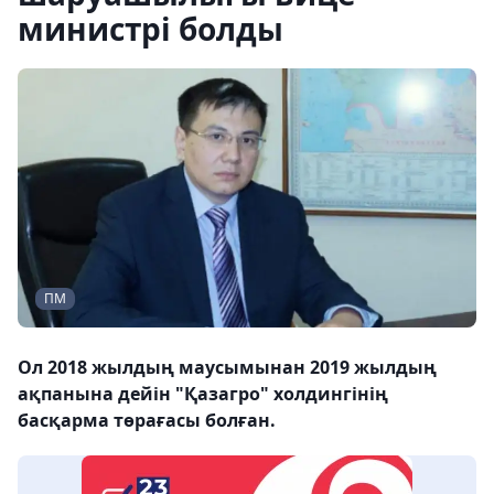
министрі болды
ПМ
Ол 2018 жылдың маусымынан 2019 жылдың
ақпанына дейін "Қазагро" холдингінің
басқарма төрағасы болған.