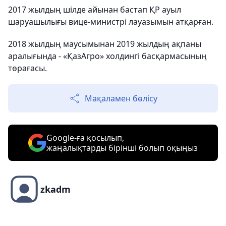
2017 жылдың шілде айынан бастап ҚР ауыл
шаруашылығы вице-министрі лауазымын атқарған.
2018 жылдың маусымынан 2019 жылдың ақпаны
аралығында - «ҚазАгро» холдингі басқармасының
төрағасы.
Мақаламен бөлісу
Google-ға қосылып,
жаңалықтарды бірінші болып оқыңыз
zkadm