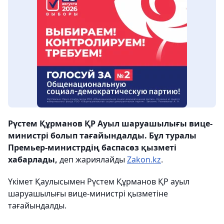
Рүстем Құрманов ҚР Ауыл шаруашылығы вице-
министрі болып тағайындалды. Бұл туралы
Премьер-министрдің баспасөз қызметі
хабарлады,
деп жариялайды
Zakon.kz
.
Үкімет Қаулысымен Рүстем Құрманов ҚР ауыл
шаруашылығы вице-министрі қызметіне
тағайындалды.