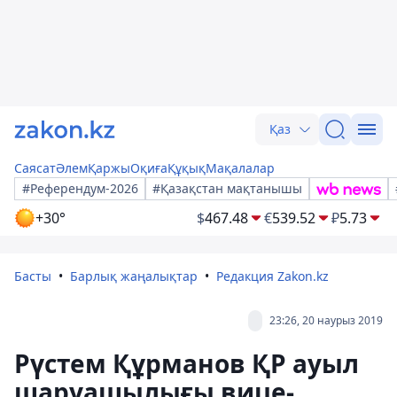
Қаз
Саясат
Әлем
Қаржы
Оқиға
Құқық
Мақалалар
#Референдум-2026
#Қазақстан мақтанышы
+30°
$
467.48
€
539.52
₽
5.73
Басты
Барлық жаңалықтар
Редакция Zakon.kz
23:26, 20 наурыз 2019
Рүстем Құрманов ҚР ауыл
шаруашылығы вице-