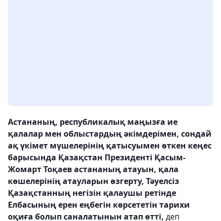
Астананың, республикалық маңызға ие
қалалар мен облыстардың әкімдерімен, сондай
ақ үкімет мүшелерінің қатысуымен өткен кеңес
барысында Қазақстан Президенті Қасым-
Жомарт Тоқаев астананың атауын, қала
көшелерінің атауларын өзгерту, Тәуелсіз
Қазақстанның негізін қалаушы ретінде
Елбасының ерен еңбегін көрсететін тарихи
оқиға болып саналатынын атап өтті,
деп