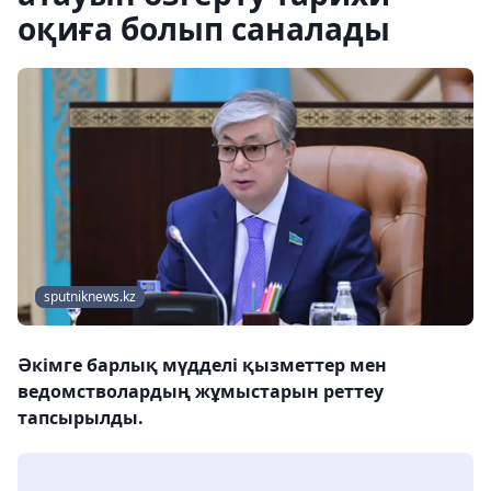
оқиға болып саналады
sputniknews.kz
Әкімге барлық мүдделі қызметтер мен
ведомстволардың жұмыстарын реттеу
тапсырылды.