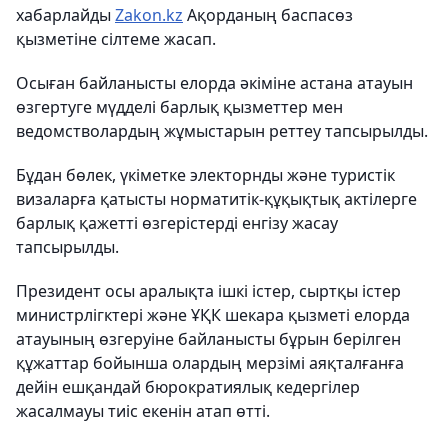
хабарлайды
Zakon.kz
Ақорданың баспасөз
қызметіне сілтеме жасап.
Осыған байланысты елорда әкіміне астана атауын
өзгертуге мүдделі барлық қызметтер мен
ведомстволардың жұмыстарын реттеу тапсырылды.
Бұдан бөлек, үкіметке электорнды және туристік
визаларға қатысты норматитік-құқықтық актілерге
барлық қажетті өзгерістерді енгізу жасау
тапсырылды.
Президент осы аралықта ішкі істер, сыртқы істер
министрлігктері және ҰҚК шекара қызметі елорда
атауының өзгеруіне байланысты бұрын берілген
құжаттар бойынша олардың мерзімі аяқталғанға
дейін ешқандай бюрократиялық кедергілер
жасалмауы тиіс екенін атап өтті.