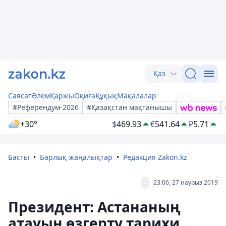
Қаз
Саясат
Әлем
Қаржы
Оқиға
Құқық
Мақалалар
#Референдум-2026
#Қазақстан мақтанышы
+30°
$
469.93
€
541.64
₽
5.71
Басты
Барлық жаңалықтар
Редакция Zakon.kz
23:06, 27 наурыз 2019
Президент: Астананың
атауын өзгерту тарихи