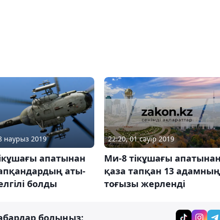
22:20, 01 сәуір 2019
28 наурыз 2019
Ми-8 тікұшағы апатына
тікұшағы апатынан
қаза тапқан 13 адамның
тапқандардың аты-
тоғызы жерленді
елгілі болды
абардар болыңыз: