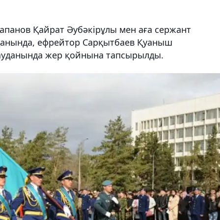
апанов Қайрат Әубәкірұлы мен аға сержант
данында, ефрейтор Сарқытбаев Қуаныш
ауданында жер қойнына тапсырылды.