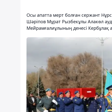
Осы апатта мерт болған сержант Нұрс
Шәріпов Мұрат Рызбекұлы Алакөл ау
Мейрамғалиұлының денесі Кербұлақ 