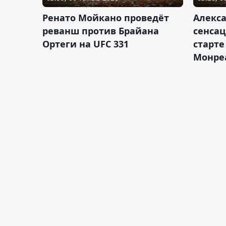
Ренато Мойкано проведёт
Алекса
реванш против Брайана
сенсац
Ортеги на UFC 331
старте
Монре