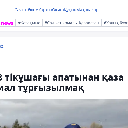
Саясат
Әлем
Қаржы
Оқиға
Құқық
Мақалалар
#Қазақмыс
#Салыстырмалы Қазақстан
#Халық бухг
kz
 тікұшағы апатынан қаза
иал тұрғызылмақ