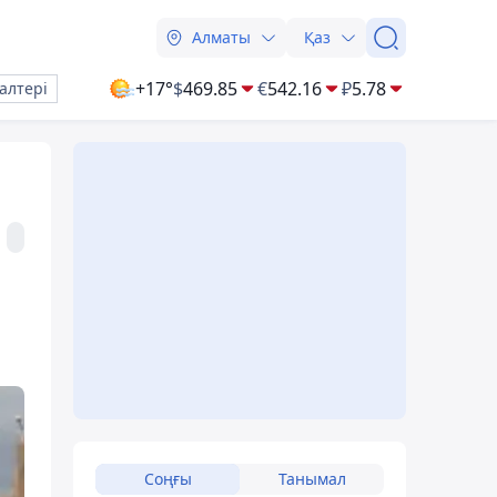
Алматы
Қаз
+17°
$
469.85
€
542.16
₽
5.78
алтері
Соңғы
Танымал