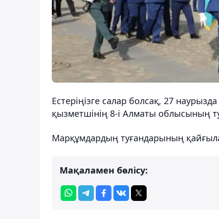
Естеріңізге салар болсақ, 27 наурызда
қызметшінің 8-і Алматы облысының т
Марқұмдардың туғандарының қайғылар
Мақаламен бөлісу: