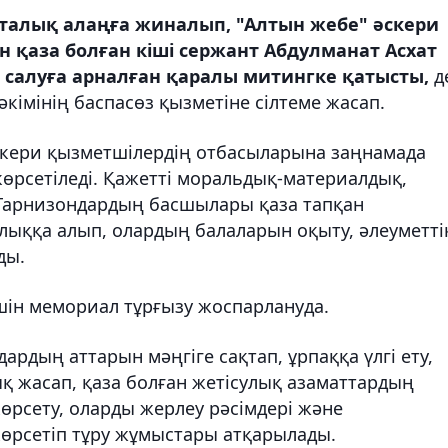
талық алаңға жиналып, "Алтын жебе" әскери
н қаза болған кіші сержант Абдулманат Асхат
 салуға арналған қаралы митингке қатысты,
д
імінің баспасөз қызметіне сілтеме жасап.
скери қызметшілердің отбасыларына заңнамада
көрсетіледі. Қажетті моральдық-материалдық,
 Гарнизондардың басшылары қаза тапқан
ыққа алып, олардың балаларын оқыту, әлеуметті
ды.
үшін мемориал тұрғызу жоспарлануда.
ардың аттарын мәңгіге сақтап, ұрпаққа үлгі ету,
қ жасап, қаза болған жетісулық азаматтардың
өрсету, оларды жерлеу рәсімдері және
көрсетіп тұру жұмыстары атқарылады.