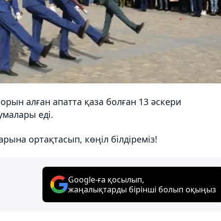
 орын алған апатта қаза болған 13 әскери
умалары еді.
ына ортақтасып, көңіл білдіреміз!
Google-ға қосылып,
жаңалықтарды бірінші болып оқыңыз