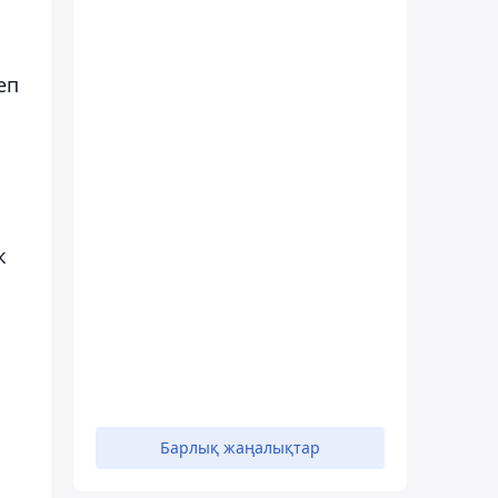
еп
к
Барлық жаңалықтар