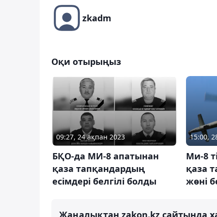
zkadm
Оқи отырыңыз
09:27, 24 ақпан 2023
15:00, 
БҚО-да МИ-8 апатынан
Ми-8 
қаза тапқандардың
қаза 
есімдері белгілі болды
жөні б
Жаңалықтан zakon.kz сайтында х