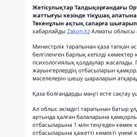
Жетісулықтар Талдықорғандағы Ор
жаттығуы кезінде тікұшақ апатына
Төкенұлын ақтық сапарға шығарып
хабарлайды
Zakon.kz
Алматы облысы әк
Министрлік тарапынан қаза тапқан ә
белгіленген барлық кепілді көмектер 
психологиялық қолдаулар жасалады.
жауынгерлердің отбасыларын қамқорл
мәселелерін шешу шараларын атқара
Қаза болғандарды мәңгі есте сақтау 
Ал облыс әкімдігі тарапынан батыр ұлд
артында қалған балаларына қамқорлы
отбасыларына 1 млн теңгеден көмек к
отбасыларына қажетті көмекті үнемі 