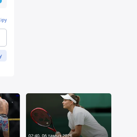
Кіру
у
02:40, 06 тамыз 2026