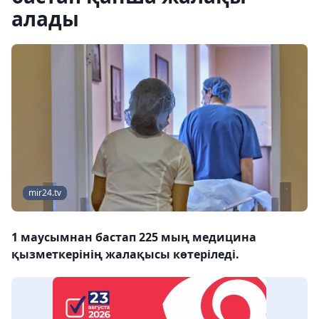
алады
mir24.tv
1 маусымнан бастап 225 мың медицина
қызметкерінің жалақысы көтеріледі.