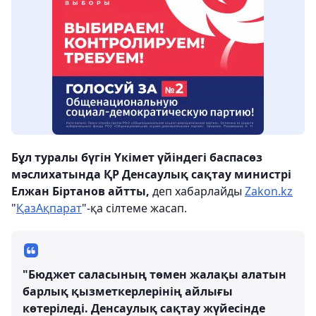
Бұл туралы бүгін Үкімет үйіндегі баспасөз
мәслихатында ҚР Денсаулық сақтау министрі
Елжан Біртанов айтты,
деп хабарлайды
Zakon.kz
"
ҚазАқпарат
"-қа сілтеме жасап.
"Бюджет саласының төмен жалақы алатын
барлық қызметкерлерінің айлығы
көтеріледі. Денсаулық сақтау жүйесінде