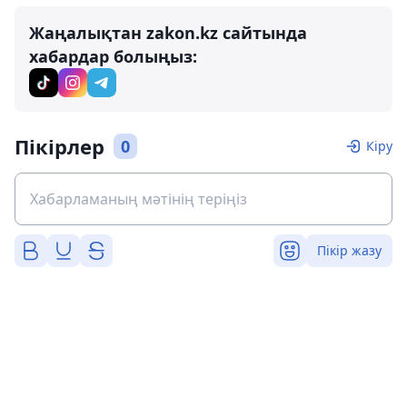
Жаңалықтан zakon.kz сайтында
хабардар болыңыз:
Пікірлер
0
Кіру
Пікір жазу