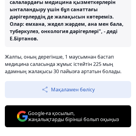
салалардағы медицина қызметкерлерін
ынталандыру үшін бұл санаттағы
дәрігерлердің де жалақысын көтереміз.
Олар: емхана, жедел жәрдем, ана мен бала,
туберкулез, онкология дәрігерлері", - деді
Е.Біртанов.
Жалпы, оның дерегінше, 1 маусымнан бастап
медицина саласында жұмыс істейтін 225 мың
адамның жалақысы 30 пайызға артатын болады.
Мақаламен бөлісу
Google-ға қосылып,
жаңалықтарды бірінші болып оқыңыз