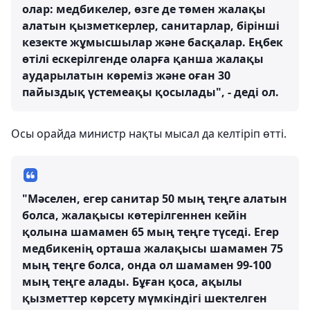
олар: медбикелер, өзге де төмен жалақы
алатын қызметкерлер, санитарлар, бірінші
кезекте жұмысшылар және басқалар. Еңбек
өтілі ескерілгенде оларға қанша жалақы
аударылатын көреміз және оған 30
пайыздық үстемеақы қосылады", - деді ол.
Осы орайда министр нақты мысал да келтіріп өтті.
"Мәселен, егер санитар 50 мың теңге алатын
болса, жалақысы көтерілгеннен кейін
қолына шамамен 65 мың теңге түседі. Егер
медбикенің орташа жалақысы шамамен 75
мың теңге болса, онда ол шамамен 99-100
мың теңге алады. Бұған қоса, ақылы
қызметтер көрсету мүмкіндігі шектелген