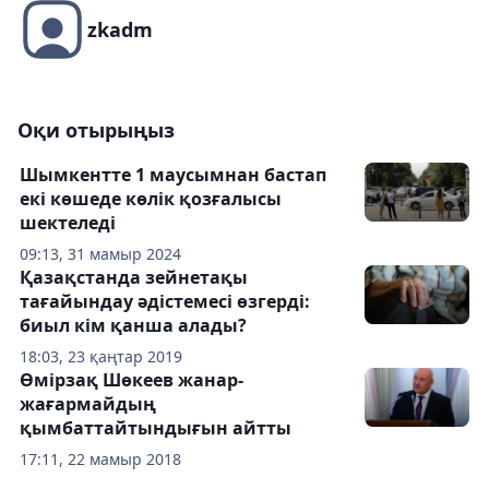
zkadm
Оқи отырыңыз
Шымкентте 1 маусымнан бастап
екі көшеде көлік қозғалысы
шектеледі
09:13, 31 мамыр 2024
Қазақстанда зейнетақы
тағайындау әдістемесі өзгерді:
биыл кім қанша алады?
18:03, 23 қаңтар 2019
Өмірзақ Шөкеев жанар-
жағармайдың
қымбаттайтындығын айтты
17:11, 22 мамыр 2018