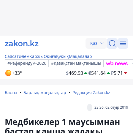
Қаз
Саясат
Әлем
Қаржы
Оқиға
Құқық
Мақалалар
#Референдум-2026
#Қазақстан мақтанышы
+33°
$
469.93
€
541.64
₽
5.71
Басты
Барлық жаңалықтар
Редакция Zakon.kz
23:36, 02 сәуір 2019
Медбикелер 1 маусымнан
бастап қанша жалақы