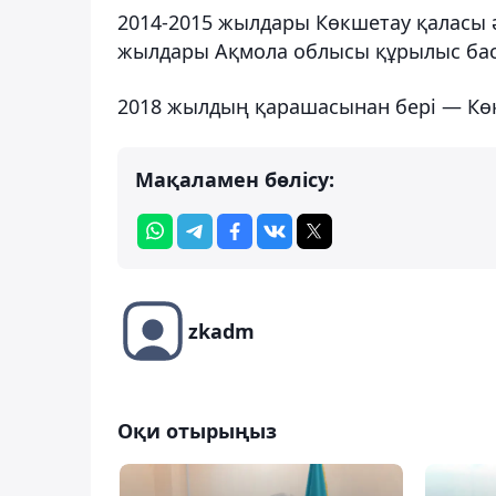
2014-2015 жылдары Көкшетау қаласы 
жылдары Ақмола облысы құрылыс бас
2018 жылдың қарашасынан берi — Көк
Мақаламен бөлісу:
zkadm
Оқи отырыңыз