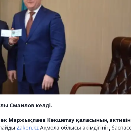
лы Смаилов келді.
 Ермек Маржықпаев Көкшетау қаласының активiн
рлайды
Zakon.kz
Ақмола облысы әкімдігінің баспас