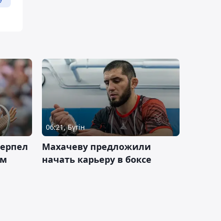
06:21, Бүгін
терпел
Махачеву предложили
ом
начать карьеру в боксе