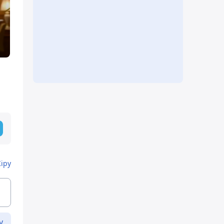
Кіру
у