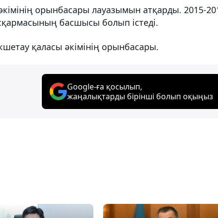
әкiмiнiң орынбасары лауазымын атқарды. 2015-20
қармасының басшысы болып iстедi.
шетау қаласы әкiмiнiң орынбасары.
Google-ға қосылып,
жаңалықтарды бірінші болып оқыңыз