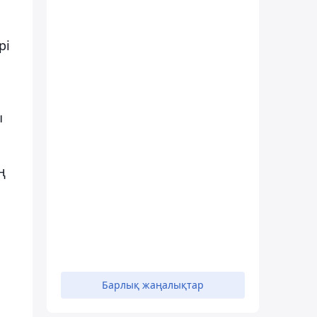
рi
ы
ң
Барлық жаңалықтар