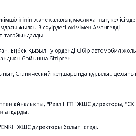
кiмшiлiгiнiң және қалалық мәслихаттың келiсiмде
дағы жылғы 3 сәуiрдегi өкiмiмен Амангелдi
ып тағайындалды.
ған, Еңбек Қызыл Ту ордендi Сiбiр автомобил жол
ндығы бойынша бiтiрген.
ының Станический кеңшарында құрылыс цехыны
етпен айналысты, "Реал НГП" ЖШС директоры, "СК
н атқарды.
"ENKI" ЖШС директоры болып iстедi.