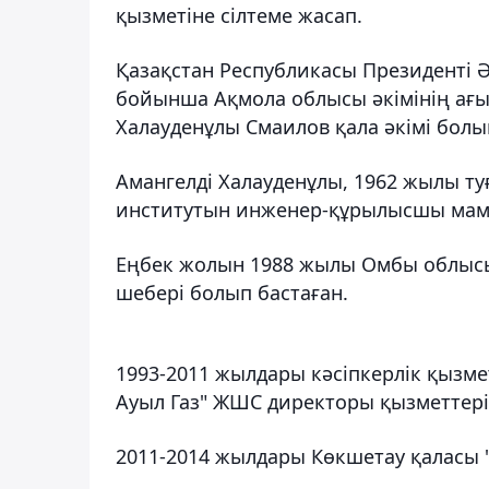
қызметіне сілтеме жасап.
Қазақстан Республикасы Президентi Ә
бойынша Ақмола облысы әкiмiнiң ағым
Халауденұлы Смаилов қала әкiмi бол
Амангелдi Халауденұлы, 1962 жылы ту
институтын инженер-құрылысшы мама
Еңбек жолын 1988 жылы Омбы облыс
шеберi болып бастаған.
1993-2011 жылдары кәсiпкерлiк қызм
Ауыл Газ" ЖШС директоры қызметтерi
2011-2014 жылдары Көкшетау қаласы 