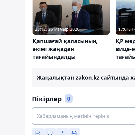
23:12, 25 мамыр 2020
17:01, 
Қапшағай қаласының
ҚР мә
әкімі жаңадан
вице-
тағайындалды
тағай
Жаңалықтан zakon.kz сайтында х
Пікірлер
0