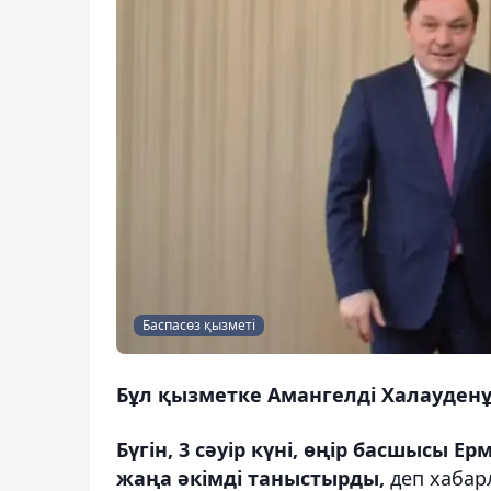
Баспасөз қызметі
Бұл қызметке Амангелдi Халауденұ
Бүгiн, 3 сәуір күні, өңiр басшысы
жаңа әкiмдi таныстырды,
деп хаба