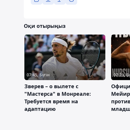
Оқи отырыңыз
07:45, Бүгін
07:23, Б
Зверев – о вылете с
Офици
"Мастерса" в Монреале:
Мейир
Требуется время на
против
адаптацию
младш