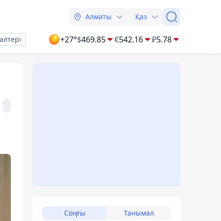
Алматы
Қаз
+27°
$
469.85
€
542.16
₽
5.78
алтері
Соңғы
Танымал