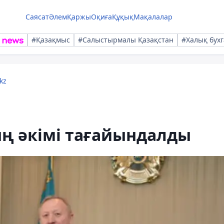
Саясат
Әлем
Қаржы
Оқиға
Құқық
Мақалалар
#Қазақмыс
#Салыстырмалы Қазақстан
#Халық бухг
kz
ң әкімі тағайындалды