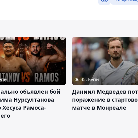
үгін
06:45, Бүгін
ально объявлен бой
Даниил Медведев по
има Нурсултанова
поражение в стартов
 Хесуса Рамоса-
матче в Монреале
его