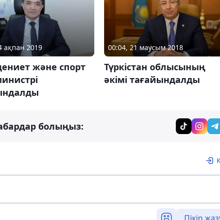
14 ақпан 2019
00:04, 21 маусым 2018
дениет және спорт
Түркістан облысының
министрі
әкімі тағайындалды
ындалды
абардар болыңыз:
Пікір жаз