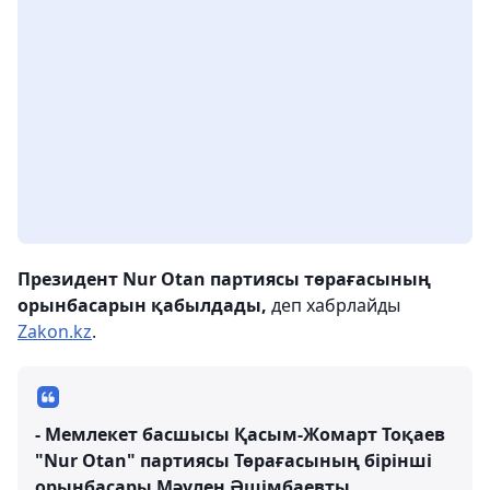
Президент Nur Otan партиясы төрағасының
орынбасарын қабылдады,
деп хабрлайды
Zakon.kz
.
- Мемлекет басшысы Қасым-Жомарт Тоқаев
"Nur Otan" партиясы Төрағасының бірінші
орынбасары Мәулен Әшімбаевты,