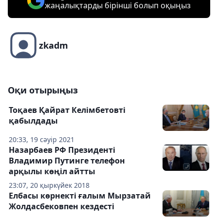
жаңалықтарды бірінші болып оқыңыз
zkadm
Оқи отырыңыз
Тоқаев Қайрат Келімбетовті
қабылдады
20:33, 19 сәуір 2021
Назарбаев РФ Президенті
Владимир Путинге телефон
арқылы көңіл айтты
23:07, 20 қыркүйек 2018
Елбасы көрнекті ғалым Мырзатай
Жолдасбековпен кездесті