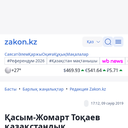
Қаз
Саясат
Әлем
Қаржы
Оқиға
Құқық
Мақалалар
#Референдум-2026
#Қазақстан мақтанышы
+27°
$
469.93
€
541.64
₽
5.71
Басты
Барлық жаңалықтар
Редакция Zakon.kz
17:12, 09 сәуір 2019
Қасым-Жомарт Тоқаев
қазақстандық