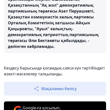
Қазақстанның "Ақ жол" демократиялық
партиясының төрағасы Азат Перуашевті,
Қазақстан коммунистік халық партиясы
Орталық Комитетінің хатшысы Айқын
Қоңыровты, "Ауыл" халықтық-
демократиялық патриоттық партиясының
төрағасы Әли Бектаевты қабылдады, -
делінген хабрламады.
Кездесу барысында қоғамдық-саяси күн тәртібіндегі
өзекті мәселелер талқыланды.
Мақаламен бөлісу
Google-ға қосылып,