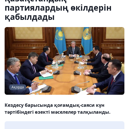
партиялардың өкілдерін
қабылдады
Ақорда
Кездесу барысында қоғамдық-саяси күн
тәртібіндегі өзекті мәселелер талқыланды.