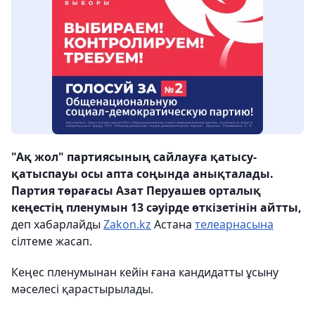
"Ақ жол" партиясының сайлауға қатысу-
қатыспауы осы апта соңында анықталады.
Партия төрағасы Азат Перуашев орталық
кеңестің пленумын 13 сәуірде өткізетінін айтты,
деп хабарлайды
Zakon.kz
Астана
телеарнасына
сілтеме жасап.
Кеңес пленумынан кейін ғана кандидатты ұсыну
мәселесі қарастырылады.