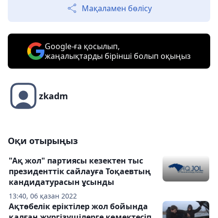
Мақаламен бөлісу
Google-ға қосылып,
жаңалықтарды бірінші болып оқыңыз
zkadm
Оқи отырыңыз
"Ақ жол" партиясы кезектен тыс
президенттік сайлауға Тоқаевтың
кандидатурасын ұсынды
13:40, 06 қазан 2022
Ақтөбелік еріктілер жол бойында
қалған жүргізушілерге көмектесіп