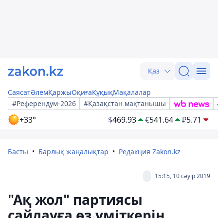
Қаз
Саясат
Әлем
Қаржы
Оқиға
Құқық
Мақалалар
#Референдум-2026
#Қазақстан мақтанышы
+33°
$
469.93
€
541.64
₽
5.71
Басты
Барлық жаңалықтар
Редакция Zakon.kz
15:15, 10 сәуір 2019
"Ақ жол" партиясы
сайлауға өз үміткерін