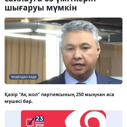
шығаруы мүмкін
видеодан кадр
Қазір "Ақ жол" партиясының 250 мыңнан аса
мүшесі бар.