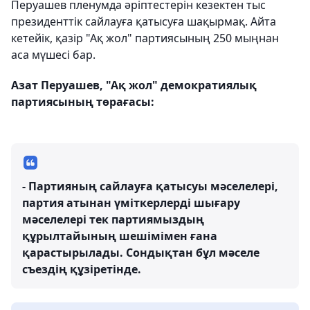
Перуашев пленумда әріптестерін кезектен тыс
президенттік сайлауға қатысуға шақырмақ. Айта
кетейік, қазір "Ақ жол" партиясының 250 мыңнан
аса мүшесі бар.
Азат Перуашев, "Ақ жол" демократиялық
партиясының төрағасы:
- Партияның сайлауға қатысуы мәселелері,
партия атынан үміткерлерді шығару
мәселелері тек партиямыздың
құрылтайының шешімімен ғана
қарастырылады. Сондықтан бұл мәселе
съездің құзіретінде.