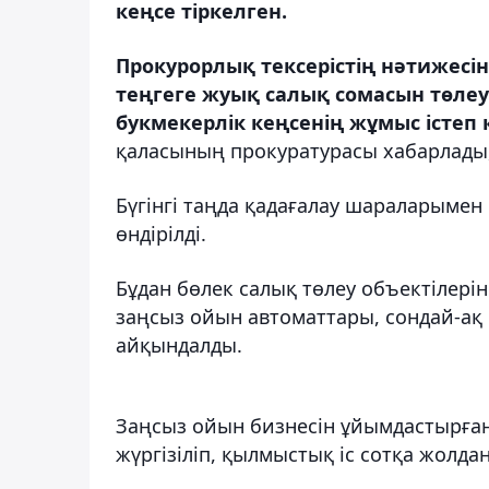
кеңсе тіркелген.
Прокурорлық тексерістің нәтижес
теңгеге жуық салық сомасын төлеу
букмекерлік кеңсенің жұмыс істеп 
қаласының прокуратурасы хабарлады
Бүгінгі таңда қадағалау шараларымен
өндірілді.
Бұдан бөлек салық төлеу объектілері
заңсыз ойын автоматтары, сондай-ақ
айқындалды.
Заңсыз ойын бизнесін ұйымдастырғанд
жүргізіліп, қылмыстық іс сотқа жолда