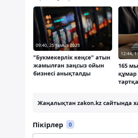
09:40, 25 тамыз 2023
12:44, 1
"Букмекерлік кеңсе" атын
жамылған заңсыз ойын
165 мы
бизнесі анықталды
құмар
тартқ
Жаңалықтан zakon.kz сайтында х
Пікірлер
0