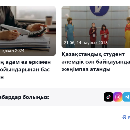
21:06, 14 наурыз 2018
1 қазан 2024
Қазақстандық студент
әлемдік сән байқауынд
ң адам өз еркімен
жеңімпаз атанды
 ойындарынан бас
ан
абардар болыңыз: