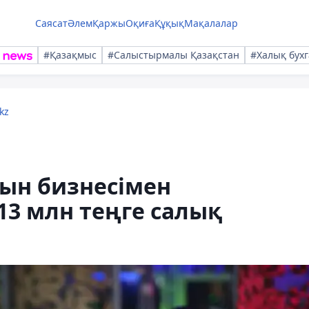
Саясат
Әлем
Қаржы
Оқиға
Құқық
Мақалалар
#Қазақмыс
#Салыстырмалы Қазақстан
#Халық бухг
kz
йын бизнесімен
3 млн теңге салық