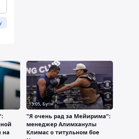
у
13:05, Бүгін
:
"Я очень рад за Мейирима":
чной
менеджер Алимханулы
 на
Климас о титульном бое