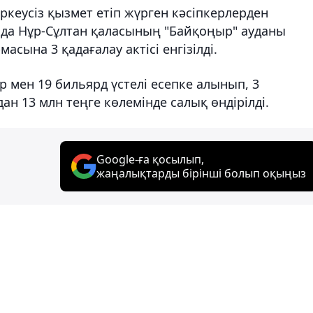
ркеусіз қызмет етіп жүрген кәсіпкерлерден
нда Нұр-Сұлтан қаласының "Байқоңыр" ауданы
сына 3 қадағалау актісі енгізілді.
р мен 19 бильярд үстелі есепке алынып, 3
ан 13 млн теңге көлемінде салық өндірілді.
Google-ға қосылып,
жаңалықтарды бірінші болып оқыңыз