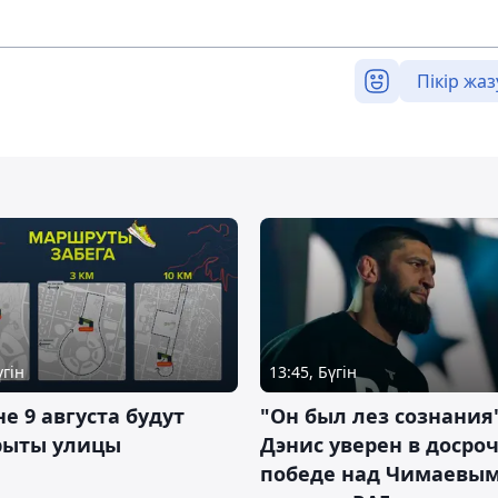
Пікір жаз
үгін
13:45, Бүгін
не 9 августа будут
"Он был лез сознания"
рыты улицы
Дэнис уверен в досро
победе над Чимаевым