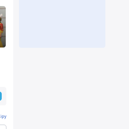
а
Кіру