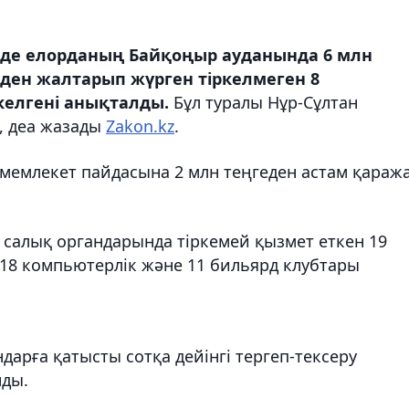
інде елорданың Байқоңыр ауданында 6 млн
ден жалтарып жүрген тіркелмеген 8
келгені анықталды.
Бұл туралы Нұр-Сұлтан
, деа жазады
Zakon.kz
.
 мемлекет пайдасына 2 млн теңгеден астам қараж
н салық органдарында тіркемей қызмет еткен 19
 18 компьютерлік және 11 бильярд клубтары
арға қатысты сотқа дейінгі тергеп-тексеру
нды.