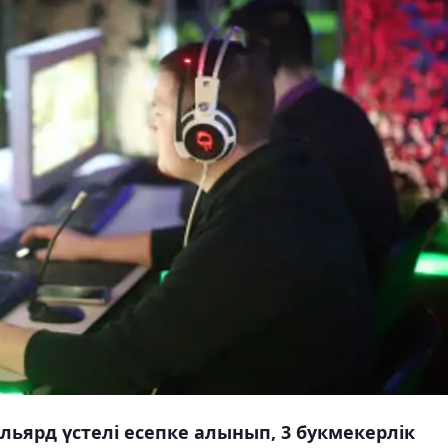
льярд үстелі есепке алынып, 3 букмекерлік