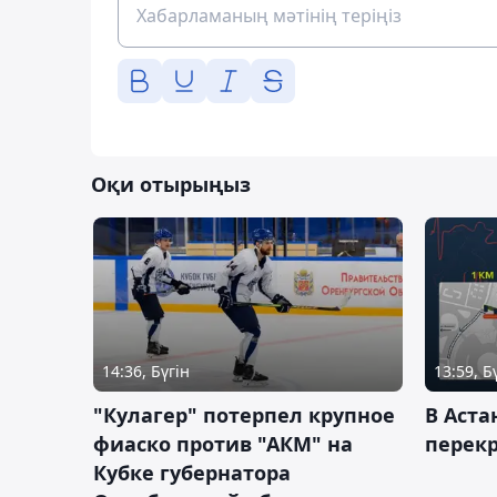
Оқи отырыңыз
14:36, Бүгін
13:59, Б
"Кулагер" потерпел крупное
В Аста
фиаско против "АКМ" на
перек
Кубке губернатора