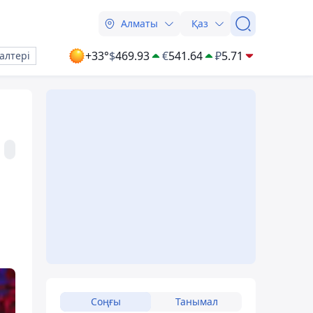
Алматы
Қаз
+33°
$
469.93
€
541.64
₽
5.71
алтері
Соңғы
Танымал