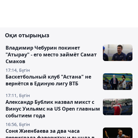
Оқи отырыңыз
Владимир Чебурин покинет
"Атырау" - его место займёт Самат
Смаков
17:14, Бүгін
Баскетбольный клуб "Астана" не
вернётся в Единую лигу ВТБ
17:11, Бүгін
Александр Бублик назвал микст с
Винус Уильямс на US Open главным
событием года
16:56, Бүгін
Соня Жиенбаева за два часа
переиграла фаворитку и вышла в