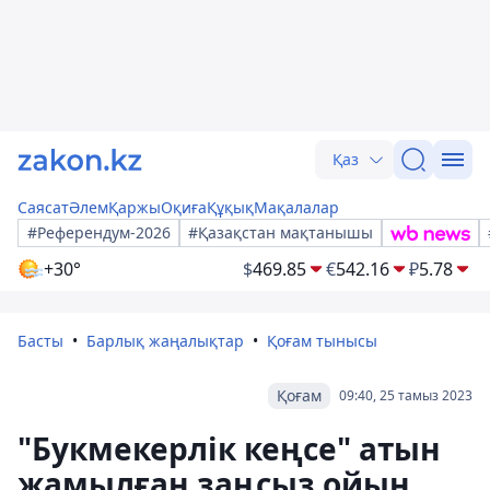
Қаз
Саясат
Әлем
Қаржы
Оқиға
Құқық
Мақалалар
#Референдум-2026
#Қазақстан мақтанышы
+30°
$
469.85
€
542.16
₽
5.78
Басты
Барлық жаңалықтар
Қоғам тынысы
Қоғам
09:40, 25 тамыз 2023
"Букмекерлік кеңсе" атын
жамылған заңсыз ойын