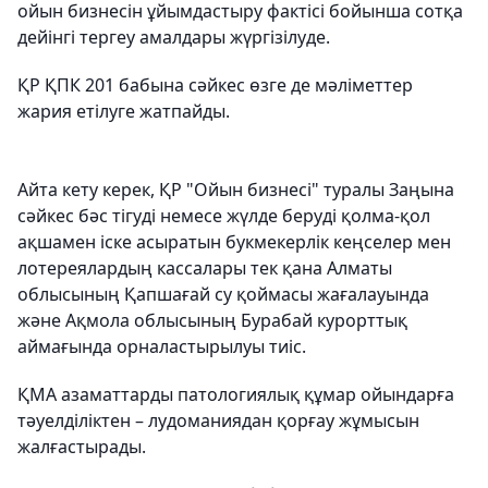
ойын бизнесін ұйымдастыру фактісі бойынша сотқа
дейінгі тергеу амалдары жүргізілуде.
ҚР ҚПК 201 бабына сәйкес өзге де мәліметтер
жария етілуге жатпайды.
Айта кету керек, ҚР "Ойын бизнесі" туралы Заңына
сәйкес бәс тігуді немесе жүлде беруді қолма-қол
ақшамен іске асыратын букмекерлік кеңселер мен
лотереялардың кассалары тек қана Алматы
облысының Қапшағай су қоймасы жағалауында
және Ақмола облысының Бурабай курорттық
аймағында орналастырылуы тиіс.
ҚМА азаматтарды патологиялық құмар ойындарға
тәуелділіктен – лудоманиядан қорғау жұмысын
жалғастырады.