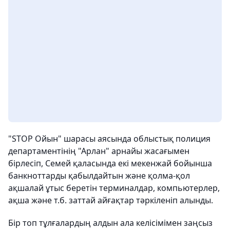
"STOP Ойын" шарасы аясында облыстық полиция
департаментінің "Арлан" арнайы жасағымен
бірлесіп, Семей қаласында екі мекенжай бойынша
банкноттарды қабылдайтын және қолма-қол
ақшалай ұтыс беретін терминалдар, компьютерлер,
ақша және т.б. заттай айғақтар тәркіленіп алынды.
Бір топ тұлғалардың алдын ала келісімімен заңсыз