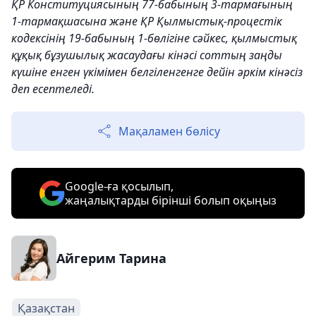
ҚР Конституциясының 77-бабының 3-тармағының
1-тармақшасына және ҚР Қылмыстық-процестік
кодексінің 19-бабының 1-бөлігіне сәйкес, қылмыстық
құқық бұзушылық жасаудағы кінәсі соттың заңды
күшіне енген үкімімен белгіленгенге дейін әркім кінәсіз
деп есептеледі.
Мақаламен бөлісу
Google-ға қосылып,
жаңалықтарды бірінші болып оқыңыз
Айгерим Тарина
Қазақстан