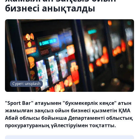
бизнесі анықталды
Сурет: unsplash
"Sport Bar" атауымен "букмекерлік кеңсе" атын
жамылған заңсыз ойын бизнесі қызметін ҚМА
Абай облысы бойынша Департаменті облыстық
прокуратураның үйлестіруімен тоқтатты.