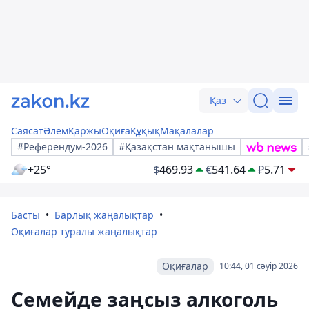
Қаз
Саясат
Әлем
Қаржы
Оқиға
Құқық
Мақалалар
#Референдум-2026
#Қазақстан мақтанышы
+25°
$
469.93
€
541.64
₽
5.71
Басты
Барлық жаңалықтар
Оқиғалар туралы жаңалықтар
Оқиғалар
10:44, 01 сәуір 2026
Семейде заңсыз алкоголь