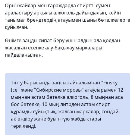
Орынжайлар мен гараждарда спиртті сумен
араластыру арқылы алкоголь дайындалып, кейін
танымал брендтердің атауымен шыны бөтелкелерге
құйылған.
Өнімге заңды сипат беру үшін алдын ала қолдан
жасалған есепке алу-бақылау маркалары
пайдаланылған.
Тінту барысында заңсыз айналымнан "Finsky
Ice" және "Сибирские морозы" атауларымен 12
мыңнан астам бөтелке алкоголь, 8 мыңнан аса
бос бөтелке, 10 мың литрден астам спирт
құрамды сұйықтық, жалған маркалар, сондай-
ақ өндіру және буып-түю жабдықтары
тәркіленді.