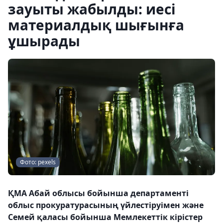
зауыты жабылды: иесі
материалдық шығынға
ұшырады
Фото: pexels
ҚМА Абай облысы бойынша департаменті
облыс прокуратурасының үйлестіруімен және
Семей қаласы бойынша Мемлекеттік кірістер