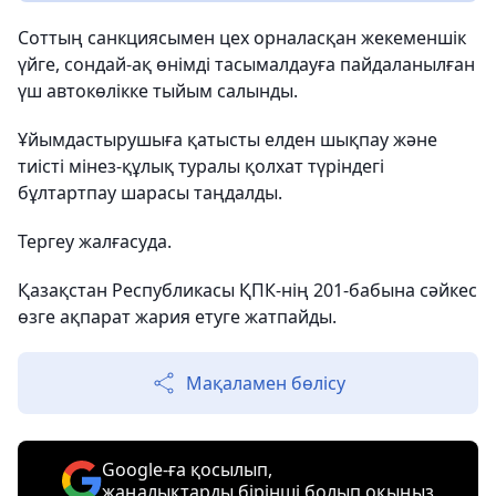
Соттың санкциясымен цех орналасқан жекеменшік
үйге, сондай-ақ өнімді тасымалдауға пайдаланылған
үш автокөлікке тыйым салынды.
Ұйымдастырушыға қатысты елден шықпау және
тиісті мінез-құлық туралы қолхат түріндегі
бұлтартпау шарасы таңдалды.
Тергеу жалғасуда.
Қазақстан Республикасы ҚПК-нің 201-бабына сәйкес
өзге ақпарат жария етуге жатпайды.
Мақаламен бөлісу
Google-ға қосылып,
жаңалықтарды бірінші болып оқыңыз