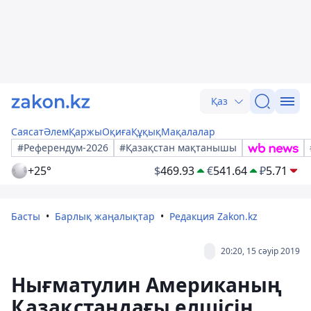
Қаз
Саясат
Әлем
Қаржы
Оқиға
Құқық
Мақалалар
#Референдум-2026
#Қазақстан мақтанышы
+25°
$
469.93
€
541.64
₽
5.71
Басты
Барлық жаңалықтар
Редакция Zakon.kz
20:20, 15 сәуір 2019
Нығматулин Американың
Қазақстандағы елшісін