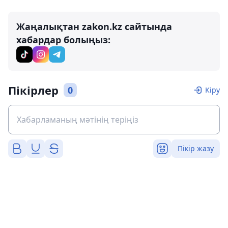
Жаңалықтан zakon.kz сайтында
хабардар болыңыз:
Пікірлер
0
Кіру
Пікір жазу