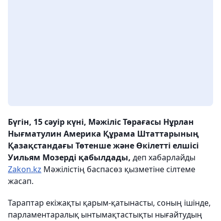
Бүгін, 15 сәуір күні, Мәжіліс Төрағасы Нұрлан
Нығматулин Америка Құрама Штаттарының
Қазақстандағы Төтенше және Өкілетті елшісі
Уильям Мозерді қабылдады,
деп хабарлайды
Zakon.kz
Мәжілістің баспасөз қызметіне сілтеме
жасап.
Тараптар екіжақты қарым-қатынасты, соның ішінде,
парламентаралық ынтымақтастықты нығайтудың