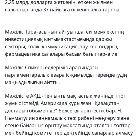
2,25 млрд. долларға жеткенін, өткен жылмен
салыстырғанда 37 пайызға өскенін алға тартты.
Мәжіліс Төрағасының айтуынша, екі мемлекеттің
инвестициялық ынтымақтастығында қаржы
секторы, көлік, коммуникация, тау-кен өндірісі,
фармацевтика салалары басым бағыттарға ие.
Мәжіліс Спикері елдеріміз арасындағы
парламентаралық өзара іс-қимылды тереңдетудің
маңыздылығын айтты.
Мәжілісте АҚШ-пен ынтымақтастық жөніндегі топ
жұмыс істейді. Америкада құрылған "Қазақстан
достары тобымен де" белсенді әріптестік бар. Н.
Нығматулин заңнамалық тәжірибені меңгеру және
етене байланыс орнтау мақсатында аталған топтар
мен бейінді комитеттер деңгейінде сапарлар алмасу