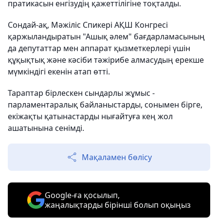
пратикасын енгізудің қажеттілігіне тоқталды.
Сондай-ақ, Мәжіліс Спикері АҚШ Конгресі
қаржыландыратын "Ашық әлем" бағдарламасының
да депутаттар мен аппарат қызметкерлері үшін
құқықтық және кәсіби тәжірибе алмасудың ерекше
мүмкіндігі екенін атап өтті.
Тараптар бірлескен сындарлы жұмыс -
парламентаралық байланыстарды, сонымен бірге,
екіжақты қатынастарды нығайтуға кең жол
ашатынына сенімді.
Мақаламен бөлісу
Google-ға қосылып,
жаңалықтарды бірінші болып оқыңыз