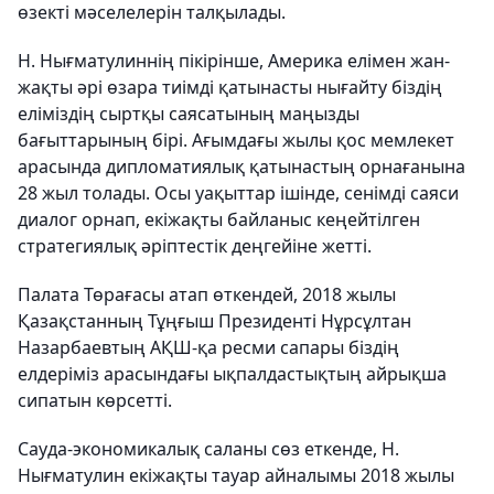
өзекті мәселелерін талқылады.
Н. Нығматулиннің пікірінше, Америка елімен жан-
жақты әрі өзара тиімді қатынасты нығайту біздің
еліміздің сыртқы саясатының маңызды
бағыттарының бірі. Ағымдағы жылы қос мемлекет
арасында дипломатиялық қатынастың орнағанына
28 жыл толады. Осы уақыттар ішінде, сенімді саяси
диалог орнап, екіжақты байланыс кеңейтілген
стратегиялық әріптестік деңгейіне жетті.
Палата Төрағасы атап өткендей, 2018 жылы
Қазақстанның Тұңғыш Президенті Нұрсұлтан
Назарбаевтың АҚШ-қа ресми сапары біздің
елдеріміз арасындағы ықпалдастықтың айрықша
сипатын көрсетті.
Сауда-экономикалық саланы сөз еткенде, Н.
Нығматулин екіжақты тауар айналымы 2018 жылы